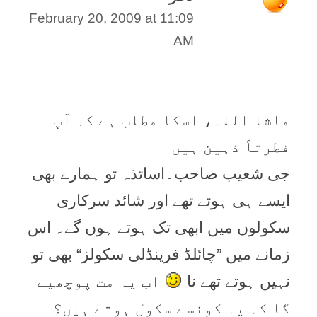
February 20, 2009 at 11:09
AM
ماشا اللہ، اسکا مطلب ہے کہ آپ
فطرتاً ذہین ہیں
جی شعیب صاحب۔اساتذہ تو ہمارے بھی
ایسے ہی ہوتے تھے اور شائد سرکاری
سکولوں میں ابھی تک ہوتے ہوں گے۔ اس
زمانے میں ”چائلڈ فرینڈلی سکولز“ بھی تو
نہیں ہوتے تھے نا
اب یہ مت پوچھیے
گا کہ یہ کونسے سکول ہوتے ہیں؟