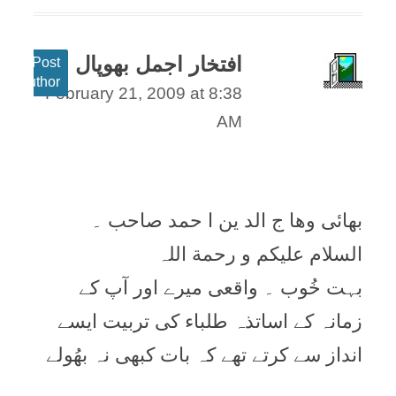
افتخار اجمل بھوپال
Post
author
February 21, 2009 at 8:38
AM
بھائی وھا ج الد ین ا حمد صاحب ۔
السلام علیکم و رحمة اللہ
بہت خُوب ۔ واقعی میرے اور آپ کے
زمانہ کے اساتذہ طلباء کی تربیت ایسے
انداز سے کرتے تھے کہ بات کبھی نہ بھُولے