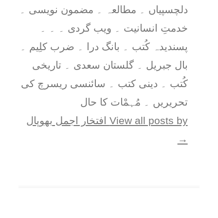
دلچسپیاں ۔ مطالعہ ۔ مضمون نویسی ۔
خدمتِ انسانیت ۔ ویب گردی ۔ ۔ ۔
پسندیدہ کُتب ۔ بانگ درا ۔ ضرب کلِیم ۔
بال جبریل ۔ گلستان سعدی ۔ تاریخی
کُتب ۔ دینی کتب ۔ سائنسی ریسرچ کی
تحریریں ۔ مُہمْات کا حال
View all posts by افتخار اجمل بھوپال
→