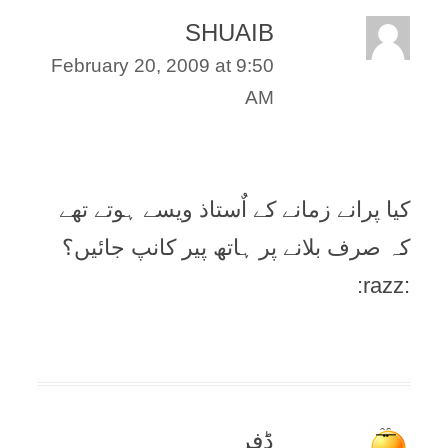
SHUAIB
February 20, 2009 at 9:50
AM
کیا پرانے زمانے کے اٌستاذ ویسے ہوتے تھے
کہ صرف بلانے پر ہاتھ پیر کانپ جائیں؟
:razz:
ڈفر