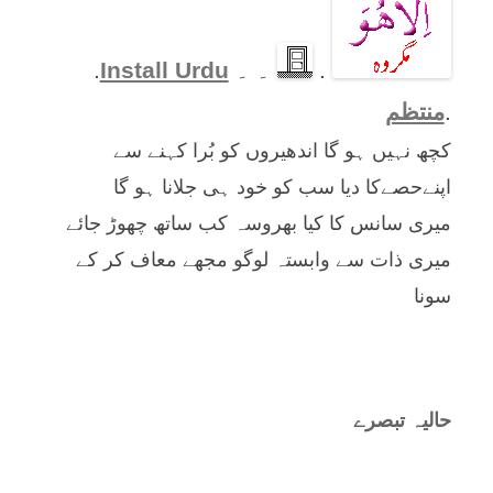
.
۔ ۔
Install Urdu
.
.
منتظم
کچھ نہیں ہو گا اندھیروں کو بُرا کہنے سے
اپنےحصےکا دیا سب کو خود ہی جلانا ہو گا
میری سانس کا کیا بھروسہ کب ساتھ چھوڑ جائے
میری ذات سے وابستہ لوگو مجھے معاف کر کے
سونا
حالیہ تبصرے