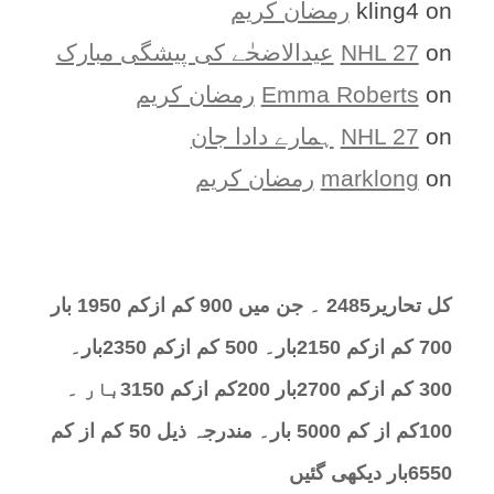
on
kling4
رمضان کریم
on
NHL 27
عیدالاضحٰے کی پیشگی مبارک
on
Emma Roberts
رمضان کریم
on
NHL 27
ہمارے دادا جان
on
marklong
رمضان کریم
کل تحارير2485 ۔ جن میں 900 کم ازکم 1950 بار
700 کم ازکم 2150بار۔ 500 کم ازکم 2350بار۔
300 کم ازکم 2700بار 200کم ازکم 3150بار ۔
100کم از کم 5000 بار۔ مندرجہ ذیل 50 کم از کم
6550بار دیکھی گئیں