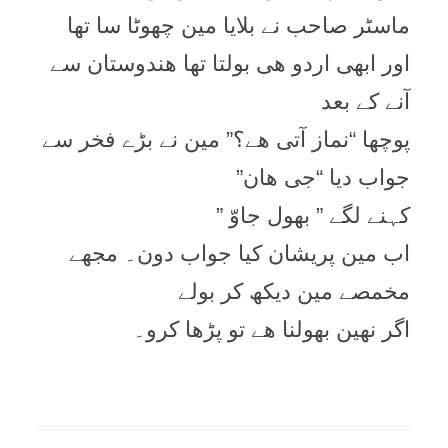
ماسٹر صاحب نے بلایا مین چھوٹا سا تھا
اور ابھی اردو ھی بولتا تھا ھندوستان سے
آنے کے بعد
پوچھا “نماز آتی ھے؟” مین نے بڑے فخر سے
جواب دیا “جی ھان”
کہنے لگے ” بھول جاوّ ”
اب مین پریشان کیا جواب دون۔ مجھے
مخمصے مین دیکھ کر بولے
اگر نھین بھولنا ھے تو پڑھا کرو۔