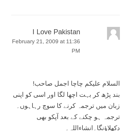
I Love Pakistan
February 21, 2009 at 11:36
PM
السلام علیکم چاچا اجمل صاحب!
بند پڑھ کر بہت اچھا لگا اور اسی کو اپنی
زبان میں ترجمہ کرنے کا سوچ رہاہوں۔
ترجمہ ہو چکنے کے بعد آپکو بھی
دکھلاؤنگا۔انشاءاللہ۔