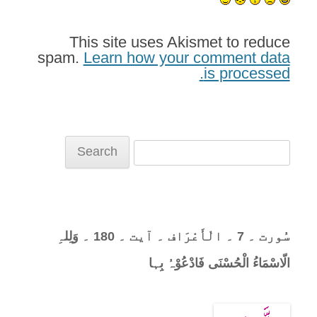
This site uses Akismet to reduce
spam.
Learn how your comment data
is processed.
Search
for:
سُورت ۔ 7 ۔ الْأَعْرَاف ۔ آیت ۔ 180 ۔ وَلِلہِ
الّاسْمَاءُ الْحُسْنَی فَادْعُوْہُ بِہا