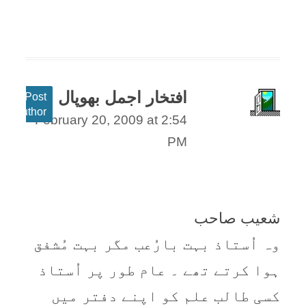
افتخار اجمل بھوپال
Post
author
February 20, 2009 at 2:54
PM
شعیب صاحب
وہ اُستاذ بہت بارُعب مگر بہت مُشفق
ہوا کرتے تھے ۔ عام طور پر اُستاذ
کسی طالب علم کو اپنے دفتر میں