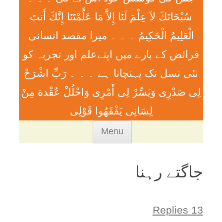
سُبْحَانَكَ لاَ عِلْمَ لَنَا إِلاَّ مَا عَلَّمْتَنَا إِنَّكَ أَنتَ
الْعَلِيمُ الْحَكِيمُ ۔ ۔ ۔ ميرا مقصد انسانی
فرائض کے بارے میں اپنےعلم اور تجربہ کو
نئی نسل تک پہنچانا ہے ۔ ۔ ۔ رَبِّ اشْرَحْ
لِی صَدْرِی وَيَسِّرْ لِی أَمْرِی وَاحْلُلْ عُقْدة مِنْ
لِسَانِی يَفْقَھُوا قَوْلِی
Skip
Menu
to
content
جاگتے رہنا
13 Replies