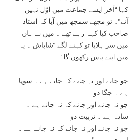
کہا “آخر ایسے جماعت میں اوّل نہیں
آتے”۔ تو مجھے سمجھ میں آیا کہ استاذ
صاحب کیا کہہ رہے تھے ۔ میں نے ہاں
میں سر ہلایا تو کہنے لگے “شاباش ۔ یہ
میں اپنے پاس رکھوں گا ”
جو جانے اور نہ جانے کہ جانے ہے ۔ سویا
ہے ۔ جگا دو
جو نہ جانے اور جانے کہ نہ جانے ہے ۔
سادہ ہے ۔ تربیت دو
جو نہ جانے اور نہ جانے کہ نہ جانے ہے ۔