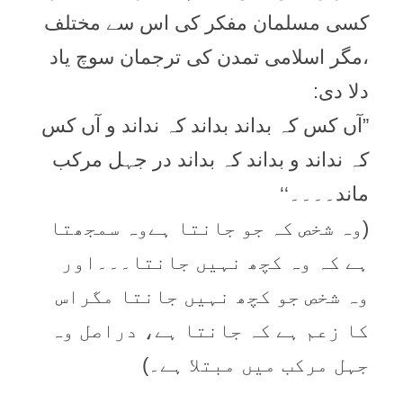
کسی مسلمان مفکر کی اس سے مختلف
،مگر اسلامی تمدن کی ترجمان سوچ یاد
دلا دی:
”آں کس کہ بداند بداند کہ نداند و آں کس
کہ نداند و بداند کہ بداند در جہل مرکب
ماند۔۔۔۔‘‘
(وہ شخص کہ جو جانتا ہےوہ سمجھتا
ہے کہ وہ کچھ نہیں جانتا۔۔۔اور
وہ شخص جو کچھ نہیں جانتا مگراس
کا زعم ہے کہ جانتا ہے، دراصل وہ
جہل مرکب میں مبتلا ہے۔)