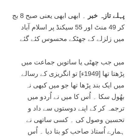
پہلے تازہ خبر
۔ ابھی ابھی یعنی صبح 8 بج
کر 49 منٹ اور 55 سیکنڈ پر اسلام آباد
میں زلزلے کے جھٹکے محسوس کئے گئے
میں جب چھٹی یا ساتویں جماعت میں
پڑھتا تھا [1949ء] تو انگریزی کے رسالے
میں ایک بند پڑھا تھا جو میں کبھی نہ
بھُول سکا ۔ اُس کا میں نے اُردو میں
ترجمہ کر کے اپنے دوستوں سے داد و
تحسین وصول کی ۔ کسی ساتھی نے
ہمارے اُستاذ صاحب کو بتا دیا ۔ اُس