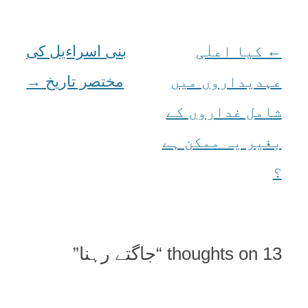
←
Post
کیا اعلٰی
بنی اسراءیل کی
navigation
عہدیداروں میں
مختصر تاریخ
→
شامل غداروں کے
بغیر یہ ممکن ہے
؟
13 thoughts on “
جاگتے رہنا
”