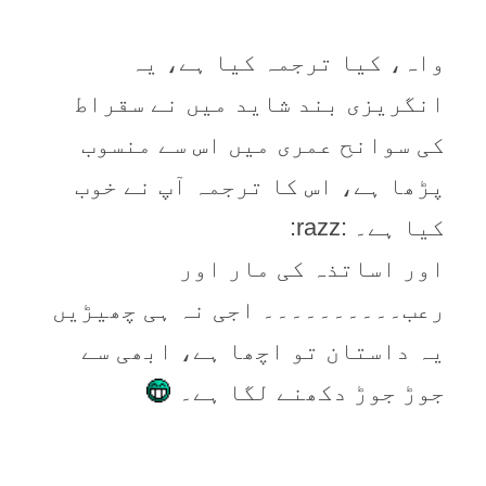
واہ، کیا ترجمہ کیا ہے، یہ
انگریزی بند شاید میں نے سقراط
کی سوانح عمری میں اس سے منسوب
پڑھا ہے، اس کا ترجمہ آپ نے خوب
کیا ہے۔ :razz:
اور اساتذہ کی مار اور
رعب۔۔۔۔۔۔۔۔۔۔ اجی نہ ہی چھیڑیں
یہ داستان تو اچھا ہے، ابھی سے
جوڑ جوڑ دکھنے لگا ہے۔