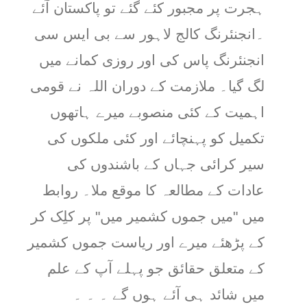
ہجرت پر مجبور کئے گئے تو پاکستان آئے
۔انجنئرنگ کالج لاہور سے بی ایس سی
انجنئرنگ پاس کی اور روزی کمانے میں
لگ گیا۔ ملازمت کے دوران اللہ نے قومی
اہمیت کے کئی منصوبے میرے ہاتھوں
تکمیل کو پہنچائے اور کئی ملکوں کی
سیر کرائی جہاں کے باشندوں کی
عادات کے مطالعہ کا موقع ملا۔ روابط
میں "میں جموں کشمیر میں" پر کلِک کر
کے پڑھئے میرے اور ریاست جموں کشمیر
کے متعلق حقائق جو پہلے آپ کے علم
میں شائد ہی آئے ہوں گے ۔ ۔ ۔