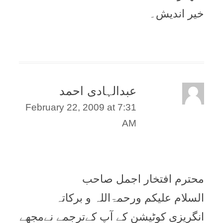
خیر اندیش۔
عبدالہادی احمد
February 22, 2009 at 7:31
AM
محترم افتخار اجمل صاحب
السلام علیکم ورحمۃاللہ و برکاتہ
انگریزی کوٹیشن کے آپ کےترجمے نےمجھے