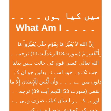
میں کیا ہوں ۔ ۔ ۔ ۔
۔ ۔ ۔ ۔ What Am I
إِنَّ الله لاَ يُغَيِّرُ مَا بِقَوْمٍ حَتَّی يُغَيِّرُواْ مَا
بِأَنْفُسِہِمْ (سورت13الرعدآیت11) ترجمہ ۔
الله تعالٰی کسی قوم کی حالت نہیں بدلتا
جب تک وہ خود اسے نہ بدلیں جو ان کے
دلوں میں ہے ۔ ۔ ۔ وَأَن لَّيْسَ لِلْإِنسَانِ إِلَّا مَا
سَعَی (سورت 53 النّجم آیت 39) ترجمہ ۔
اور یہ کہ ہر انسان کیلئے صرف وہی ہے
جس کی کوشش خود اس نے کی ۔ ۔ ۔