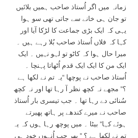
زمانہ میں اگر اُستاذ صاحب ہمیں بلائیں
تو جان ہی خانے سے جاتی تھی سو ہوا
یہی کہ ایک بڑی جماعت کا لڑکا آیا اور
کہا کہ فلاں اُستاذ صاحب بُلا رہے ہیں ۔
میرا حال ہوا کہ کاٹو تو لہو نہیں ۔ ایک
ایک من کا ایک ایک قدم اُٹھاتا پہنچا ۔
اُستاذ صاحب نے پوچھا “یہ تم نے لکھا ہے
؟” مجھے نہ کچھ نظر آ رہا تھا اور نہ کچھ
سُنائی دے رہا تھا ۔ جب تیسری بار اُستاذ
صاحب نے میرے کندھے پر ہاتھ پھیرتے
ہوئے کہا” بیٹا ۔ میں پوچھ رہا ہوں کہ یہ
تم نے لکھا ہے ؟ ” پھر جب اُنہوں خود ہی