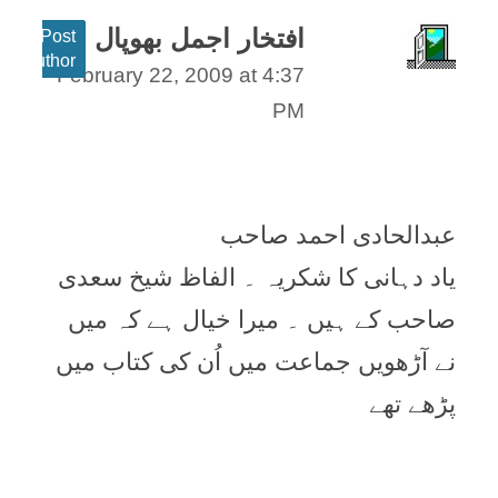
افتخار اجمل بھوپال
Post
author
February 22, 2009 at 4:37
PM
عبدالحادی احمد صاحب
یاد دہانی کا شکریہ ۔ الفاظ شیخ سعدی
صاحب کے ہیں ۔ میرا خیال ہے کہ میں
نے آڑھویں جماعت میں اُن کی کتاب میں
پڑھے تھے