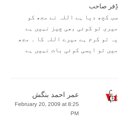
ڈِفر صاحب
سب کچھ دیا ہے اللہ نے مجھ کو
میری تو کوئی بھی چیز نہیں ہے
یہ تو کرم ہے میرے اللہ کا ۔ مجھ
میں تو ایسی کوئی بات نہیں ہے
عمر احمد بنگش
February 20, 2009 at 8:25
PM