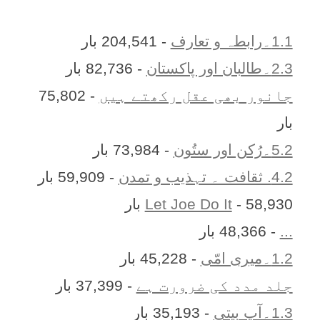
1.1۔رابطہ و تعارف
- 204,541 بار
2.3۔طالبان اور پاکستان
- 82,736 بار
جانور بھی عقل رکھتے ہیں
- 75,802
بار
5.2۔رُکن اور ستُون
- 73,984 بار
4.2. ثقافت ۔ تہذیب و تمدن
- 59,909 بار
- 58,930 بار
Let Joe Do It
...
- 48,366 بار
1.2۔میری امّی
- 45,228 بار
جلد مدد کی ضرورت ہے
- 37,399 بار
1.3۔آپ بیتی
- 35,193 بار