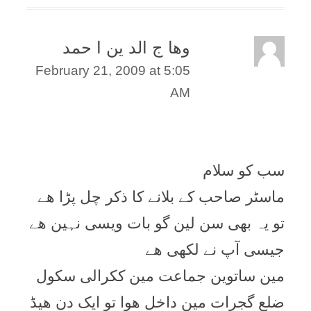
وھا ج الد ین ا حمد
February 21, 2009 at 5:05
AM
سب کو سلام
ماسٹر صاحب کے بلانے کا ذکر چل پڑا ھے
تو یہ بھی سن لین گو بات ویسی نہین ھے
جیسی آپ نے لکھی ھے
مین ساتوین جماعت مین ککرالی سکول
ضلع گجرات مین داخل ھوا تو ایک دن ھیڈ