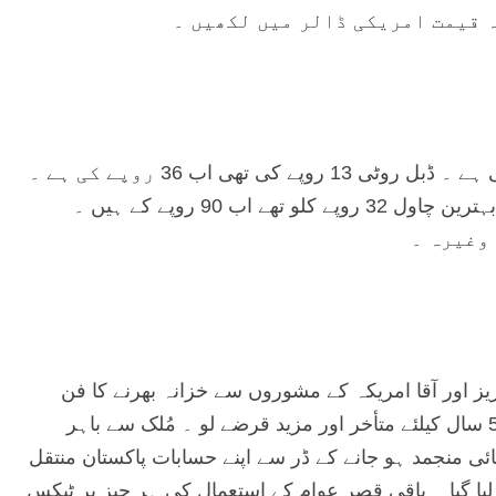
ہ قیمت امریکی ڈالر میں لکھیں ۔
روٹی جو جنوری 2000ء میں ڈیڑھ روپے کی تھی اب 5 روپے کی ہے ۔ ڈبل روٹی 13 روپے کی تھی اب 36 روپے کی ہے ۔
آٹا چکی کا پسا ہوا 10 روپے کلو تھا اب 25 روپے کا ہے ۔ بہترین چاول 32 روپے کلو تھے اب 90 روپے کے ہیں ۔
عزیز اور آقا امریکہ کے مشوروں سے خزانہ بھرنے کا فن
سیکھا کہ قرضے جو 2001ء کے آخر تک لئے تھے اُن کی واپسی 5 سال کیلئے متأخر اور مزید قرضے لو ۔ مُلک سے باہر
ئی منجمد ہو جانے کے ڈر سے اپنے حسابات پاکستان منتقل
 لیا گیا ۔ باقی قصر عوام کے استعمال کی ہر چیز پر ٹیکس