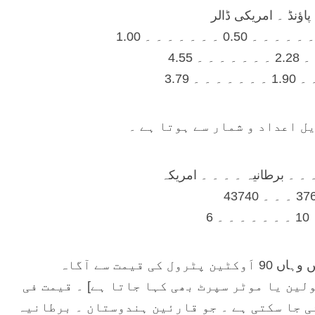
اؤنڈ ۔ امریکی ڈالر
ل اعداد و شمار سے ہوتا ہے ۔
 ۔ ۔ برطانیہ ۔ ۔ ۔ ۔ امریکہ
اُمید کرتا ہوں کہ قارئین جو پاکستان سے باہر رہائش پذیر ہیں وہاں 90 اَوکٹین پٹرول کی قیمت سے آگاہ
لین یا موٹر سپرٹ بھی کہا جاتا ہے] ۔ قیمت فی
ی جا سکتی ہے ۔ جو قارئین ہندوستان ۔ برطانیہ