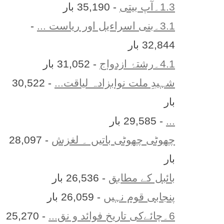
1.3۔آپ بیتی
- 35,190 بار
3.1۔بنی اسراءیل اور ریاست ...
-
32,844 بار
4.1۔رشتۂ ازدواج
- 31,052 بار
شہیدِ ملت نوابزادہ لیاقت...
- 30,522
بار
...
- 29,585 بار
چھوٹی چھوٹی باتیں ۔ لغزش
- 28,097
بار
بائبل کے مطابق
- 26,536 بار
پنجابی قوم نہیں
- 26,059 بار
6۔چائےکی تاریخ فوائد و نق...
- 25,270