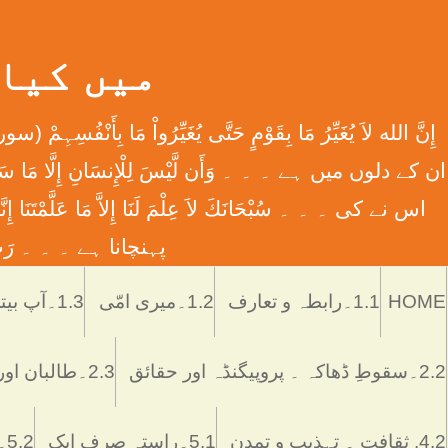
میں کیا ہوں
اس نے کی ۔ ۔ ۔ سُبْحَانَكَ لاَ عِلْمَ لَنَا إِلاَّ مَا عَل
پہنچانا ہے ۔ ۔ ۔ رَبِّ اش
HOME
1.1۔رابطہ و تعارف
1.2۔میری امّی
1.3۔آپ بیتی
2.2۔سقوطِ ڈھاکہ ۔ پروپیگنڈہ اور حقائق
2.3۔طالبان اور پاکستان
4.2. ثقافت ۔ تہذیب و تمدن
5.1۔راستہ صرف ایک
5.2۔رُکن اور ستُون