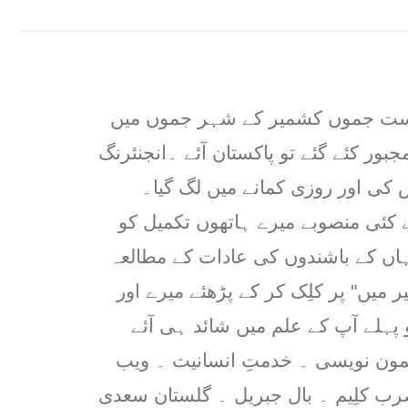
ریاست جموں کشمیر کے شہر جموں میں
جبور کئے گئے تو پاکستان آئے ۔انجنئرنگ
کی اور روزی کمانے میں لگ گیا۔
 کئی منصوبے میرے ہاتھوں تکمیل کو
ہاں کے باشندوں کی عادات کے مطالعہ
 میں" پر کلِک کر کے پڑھئے میرے اور
ہلے آپ کے علم میں شائد ہی آئے
مون نویسی ۔ خدمتِ انسانیت ۔ ویب
ضرب کلِیم ۔ بال جبریل ۔ گلستان سعدی