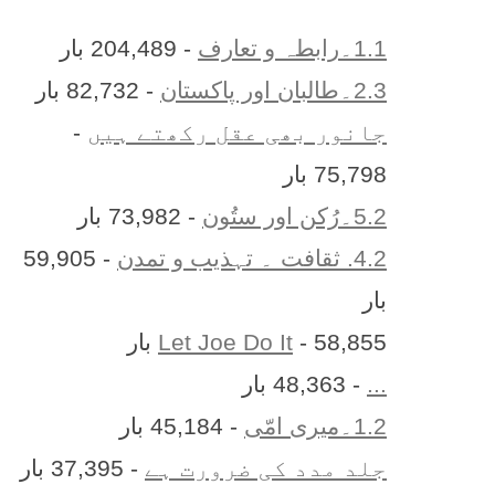
1.1۔رابطہ و تعارف
- 204,489 بار
2.3۔طالبان اور پاکستان
- 82,732 بار
جانور بھی عقل رکھتے ہیں
-
75,798 بار
5.2۔رُکن اور ستُون
- 73,982 بار
4.2. ثقافت ۔ تہذیب و تمدن
- 59,905
بار
- 58,855 بار
Let Joe Do It
...
- 48,363 بار
1.2۔میری امّی
- 45,184 بار
جلد مدد کی ضرورت ہے
- 37,395 بار