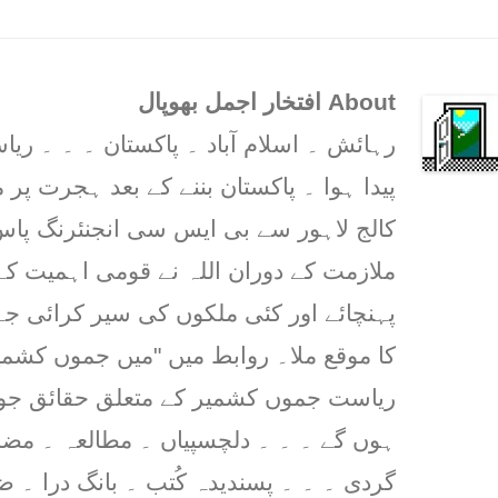
About افتخار اجمل بھوپال
رہائش ۔ اسلام آباد ۔ پاکستان ۔ ۔ ۔ 
پیدا ہوا ۔ پاکستان بننے کے بعد ہجرت پر م
کالج لاہور سے بی ایس سی انجنئرنگ پاس 
ملازمت کے دوران اللہ نے قومی اہمیت کے
پہنچائے اور کئی ملکوں کی سیر کرائی ج
کا موقع ملا۔ روابط میں "میں جموں کشمیر
ریاست جموں کشمیر کے متعلق حقائق جو پ
ہوں گے ۔ ۔ ۔ دلچسپیاں ۔ مطالعہ ۔ مض
گردی ۔ ۔ ۔ پسندیدہ کُتب ۔ بانگ درا ۔ 