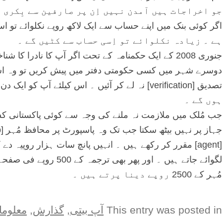
جو اخراجات ہیں آمدن نہیں اِن پر صارفین سے بِکری 
ہے ۔ زیادہ نکلوائے تو اِسی حساب سے کٹیں گے ۔
جنوری 2008 کے ایک حکمنامہ کے تحت اگر آپ کا نادرا 
دوسرے شہر میں کسی حکومتی دفتر میں پیش کریں تو وہ اس
ہوں گے ۔
جب مُلک میں ملازمت نہ ملنے کی وجہ سے کوئی پاکستانی کس
[agent] مقرر کر رکھے ہیں ۔ انہیں پانچ سات ہزار روپیہ د
مُہر کے 2500 روپے دینا پرتے ہیں ۔
This entry was posted in
آپ بيتی
,
گذارش
,
معلوم