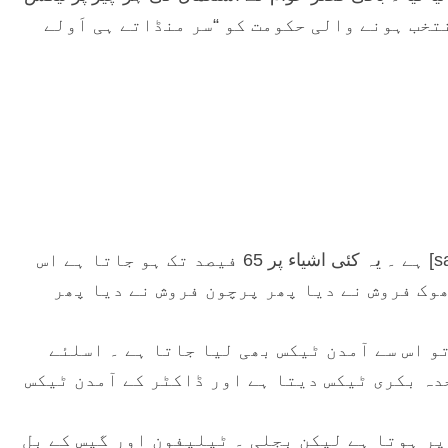
کی گئی ۔ یہ قرضے اب 18 فروری 2008ء کو منتخب ہونے والی حکومت کو “سر منڈاتے ہی اَولے
ہر چیز جو خریدی جائے اس پر 15 فیصد بکری ٹیکس [sales tax] ہے ۔ یہ کئی اشیاء پر 65 فیصد تک ہو جاتا ہے اس
وک فروش نے دیا پھر پرچون فروش نے دیا پھر
تو اس سے آمدن ٹیکس بھی لیا جاتا ہے ۔ اسلئے
دہ بکری ٹیکس دیتا ہے اور ڈاکٹر کے آمدن ٹیکس
ی ظاہر ہے کہ آمدن ٹیکس [income tax] آمدن پر ہوتا ہے لیکن بجلی ۔ ٹیلیفون اور گیس کے بِل