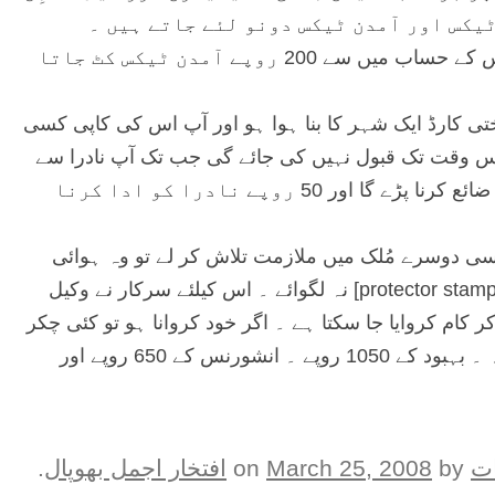
ٹیکس اور آمدن ٹیکس دونو لئے جاتے ہیں ۔
اگر کوئی بنک میں اپنے حساب سے ایک لاکھ روپے نکلوائے تو اس کے حساب میں سے 200 روپے آمدن ٹیکس کٹ جاتا
کا شناختی کارڈ ایک شہر کا بنا ہوا ہو اور آپ اس کی کاپی کسی
 وقت تک قبول نہیں کی جائے گی جب تک آپ نادرا سے
تصدیق [verification] نہ لے کر آئیں ۔ اس کیلئے آپ کو ایک دن ضائع کرنا پڑے گا اور 50 روپے نادرا کو ادا کرنا
ی دوسرے مُلک میں ملازمت تلاش کر لے تو وہ ہوائی
جہاز پر نہیں بیٹھ سکتا جب تک وہ پاسپورٹ پر محافظ مُہر [protector stamp] نہ لگوائے ۔ اس کیلئے سرکار نے وکیل
ے کر کام کروایا جا سکتا ہے ۔ اگر خود کروانا ہو تو کئی چکر
لگوائے جاتے ہیں ۔ اور پھر بھی ترجمہ کے 500 روپے فی صفحہ ۔ بہبود کے 1050 روپے ۔ انشورنس کے 650 روپے اور
ات
on
by
March 25, 2008
افتخار اجمل بھوپال
.