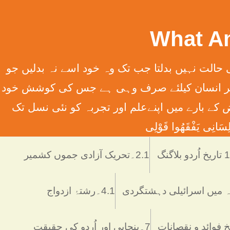
سِہِمْ (سورت13الرعدآیت11) ترجمہ ۔ الله تعالٰی کسی قوم کی حالت نہیں بدلتا جب تک وہ خود اسے نہ بدلیں جو
َانِ إِلَّا مَا سَعَی (سورت 53 النّجم آیت 39) ترجمہ ۔ اور یہ کہ ہر انسان کیلئے صرف وہی ہے جس کی کوشش خود
 انسانی فرائض کے بارے میں اپنےعلم اور تجربہ کو نئی نسل تک
َانِی يَفْقَھُوا قَوْلِی
دو بلاگنگ
2.1۔تحریک آزادی جموں کشمیر
4.1۔رشتۂ ازدواج
7۔پنجابی اور اُردو کی حقیقت