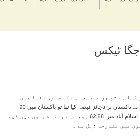
 جگا ٹیکس
گیا ہے تو جواب ملتا ہے کہ ساری دنیا میں
مہنگا ہو گیا ہے ۔ 12 اکتوبر 1999ء کو جب پرویز مشرف نے پاکستان پر ناجائز قبضہ کیا تھا تو پاکستان میں 90
اَوکٹن پٹرول کے ایک لیٹر کی قیمت 22.63 روپے تھی جو کہ اب اسلام آباد میں 62.88 روپے ہے باقی شہروں میں کچھ
وں میں مندرجہ ذیل ہے ۔