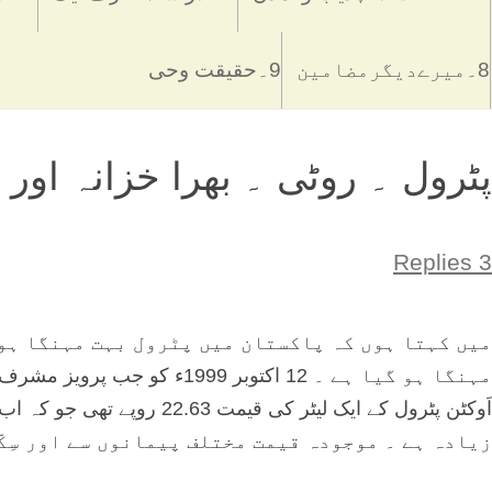
8۔میرےدیگرمضامین
9۔حقیقت وحی
پٹرول ۔ روٹی ۔ بھرا خزانہ اور
3 Replies
میں کہتا ہوں کہ پاکستان میں پٹرول بہت مہنگا ہو 
زیادہ ہے ۔ موجودہ قیمت مختلف پیمانوں سے اور سِکّ