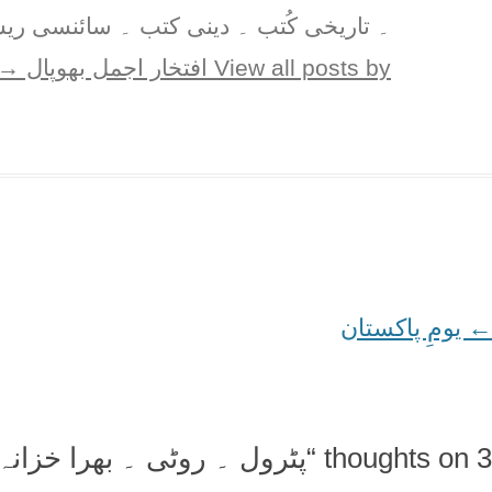
۔ تاریخی کُتب ۔ دینی کتب ۔ سائنسی ریس
View all posts by افتخار اجمل بھوپال
→
←
Post
یومِ پاکستان
navigation
3 thoughts on “
پٹرول ۔ روٹی ۔ بھرا خزانہ