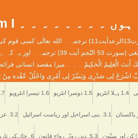
 ۔ ۔ ۔ ۔ ۔ ۔ ۔ ۔ What Am I
إِنَّ الله لاَ يُغَيِّرُ مَا بِقَوْمٍ حَتَّی يُغَيِّرُواْ مَا بِأَنْفُ
ان کے دلوں میں ہے ۔ ۔ ۔ وَأَن لَّيْسَ لِلْإِنس
َّمْتَنَا إِنَّكَ أَنتَ الْعَلِيمُ الْحَكِيمُ ۔ ۔ ۔ ميرا مقصد
ْرَحْ لِی صَدْرِی وَيَسِّرْ لِی أَمْرِی وَاحْلُلْ عُقْدة مِنْ لِس
Skip
to
1.4 پہلا انٹریو
1.5 دوسرا انٹریو
1.6 تیسرا انٹرویو
1.7 تاریخ اُر
content
3.1۔بنی اسراءیل اور ریاست اسرائیل
3.2۔غزہ ميں اسرائيلی دہشتگردی
5.3۔دین رویّہ رواج قانون
6۔چائےکی تاریخ فوائد و نقصانات