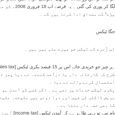
لگا کر پوری 
پڑے” کے مصداق ادا کرنا ہوں گے ۔
جگا ٹیکس
اِس زُمرے کے ٹیکس جو میرے علم میں ہیں ۔
طرح کہ کارخانہ دار یا درآمد کنندہ نے دیا پھر تھ
استعمال کرنے والے نے دیا ۔
بِکری ٹیکس خدمات پر بھی ہے ۔ اگر کسی کو آمدن ہو 
مریض ڈاکٹر کی فیس اور دوا دونو میں علیحدہ علیح
کا بھی حصہ دار بنتا ہے ۔
نام سے تو یہ