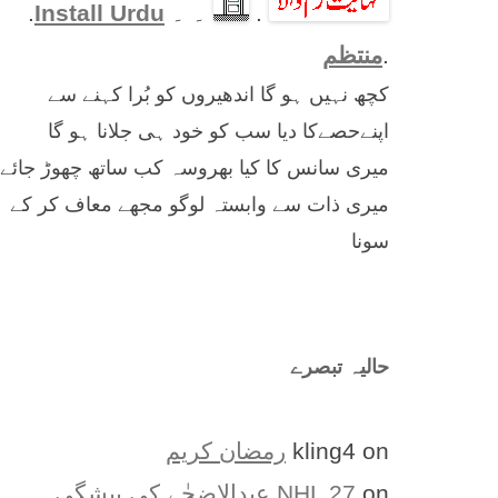
.
۔ ۔
Install Urdu
.
.
منتظم
کچھ نہیں ہو گا اندھیروں کو بُرا کہنے سے
اپنےحصےکا دیا سب کو خود ہی جلانا ہو گا
میری سانس کا کیا بھروسہ کب ساتھ چھوڑ جائے
میری ذات سے وابستہ لوگو مجھے معاف کر کے
سونا
حالیہ تبصرے
on
kling4
رمضان کریم
on
NHL 27
عیدالاضحٰے کی پیشگی