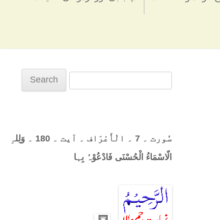
Search
for:
سُورت ۔ 7 ۔ الْأَعْرَاف ۔ آیت ۔ 180 ۔ وَلِلہِ
الّاسْمَاءُ الْحُسْنَی فَادْعُوْہُ بِہا