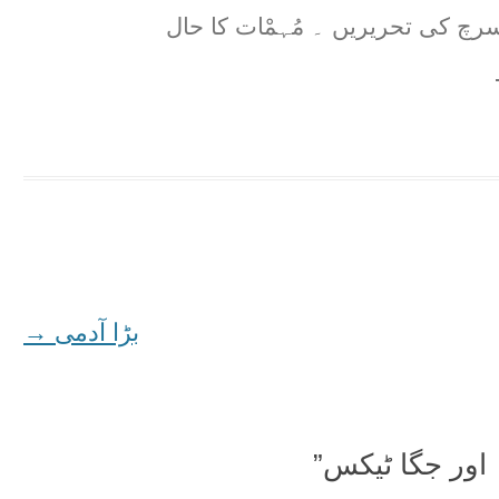
رچ کی تحریریں ۔ مُہمْات کا حال
بڑا آدمی
→
 اور جگا ٹیکس
”