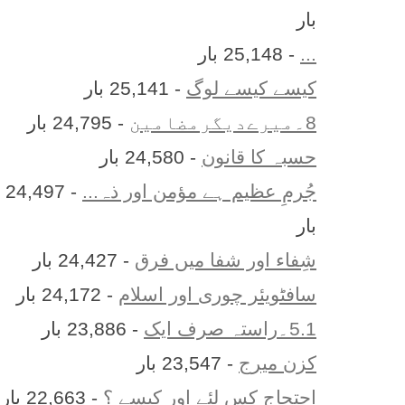
بار
...
- 25,148 بار
کیسے کیسے لوگ
- 25,141 بار
8۔میرےدیگرمضامین
- 24,795 بار
حسبہ کا قانون
- 24,580 بار
جُرمِ عظیم ہے مؤمن اور ذہ...
- 24,497
بار
شِفاء اور شفا میں فرق
- 24,427 بار
سافٹویئر چوری اور اسلام
- 24,172 بار
5.1۔راستہ صرف ایک
- 23,886 بار
کزن ميرج
- 23,547 بار
احتجاج کس لئے اور کیسے ؟
- 22,663 بار