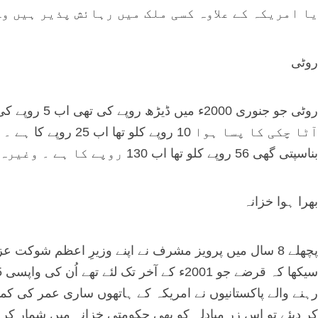
یا امریکہ کے علاوہ کسی ملک میں رہائش پذیر ہیں و
روٹی
بناسپتی گھی 56 روپے کلو تھا اب 130 روپے کا ہے ۔ وغیرہ وغیرہ ۔
بھرا ہوا خزانہ
پچھلے 8 سال میں پرویز مشرف نے اپنے وزیرِ اعظم شوکت 
رہنے والے پاکستانیوں نے امریکہ کے ہاتھوں ساری عمر کی کما
کر دیئے تو اس زرِ مبادلہ کو بھی حکومتی خزانہ میں شمار کر