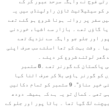
بعد بھارتی فوج نے واہگہ سرحد عبور کر کے
رف پیش قدمی شروع کر دی ۔ 7 ستمبر کو سیٹیلائیٹ ٹاؤن راولپنڈی میں یہ
یں سفر پر روانہ ہونا شروع ہو گئے تھے
یا گاؤں تھے ۔ بازار سے اشیاء خوردنی
پور اور جلو جو واہگہ سے نزدیک تھے
ا ۔ وقت بہت کم تھا اسلئے سب صرف اپنی
 گھر لوٹنے شروع کر دیئے ۔
ان دنوں امیر محمد خان نواب کالا باغ مغربی پاکستان کے گورنر تھے ۔8 ستمبر
کو گورنر ہاؤس بلا کر صرف اتنا کہا
“اپنے مال منڈیوں میں پھینک دو یا پھر اپنی خیر مناؤ”۔ 9 ستمبر کو تمام دکانیں
ی تھی ۔ کمال تو یہ ہے کہ ہمیشہ دودھ
بیچنے لگ گیا تھا ۔ باٹا پور اور جلو کے