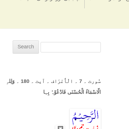
Search
for:
سُورت ۔ 7 ۔ الْأَعْرَاف ۔ آیت ۔ 180 ۔ وَلِلہِ
الّاسْمَاءُ الْحُسْنَی فَادْعُوْہُ بِہا