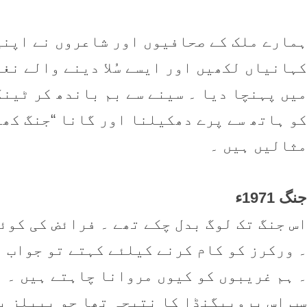
ہمارے ملک کے صحافیوں اور شاعروں نے اپنی 
کہانیاں لکھیں اور ایسے سُلا دینے والے نغ
میں پہنچا دیا ۔ سینے سے بم باندھ کر ٹینک
کو ہاتھ سے پرے دھکیلنا اور گانا “جنگ کھی
مثالیں ہیں ۔
جنگ 1971ء
اس جنگ تک لوگ بدل چکے تھے ۔ فرائض کی کوئ
۔ ورکرز کو کام کرنے کیلئے کہتے تو جواب م
۔ ہم غریبوں کو کیوں مروانا چاہتے ہیں ۔ ہ
سب اس پروپیگنڈا کا نتیجہ تھا جو پیپلز پ