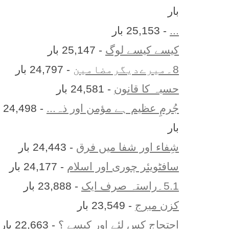
بار
...
- 25,153 بار
کیسے کیسے لوگ
- 25,147 بار
8۔میرےدیگرمضامین
- 24,797 بار
حسبہ کا قانون
- 24,581 بار
جُرمِ عظیم ہے مؤمن اور ذہ...
- 24,498
بار
شِفاء اور شفا میں فرق
- 24,443 بار
سافٹویئر چوری اور اسلام
- 24,177 بار
5.1۔راستہ صرف ایک
- 23,888 بار
کزن ميرج
- 23,549 بار
احتجاج کس لئے اور کیسے ؟
- 22,663 بار