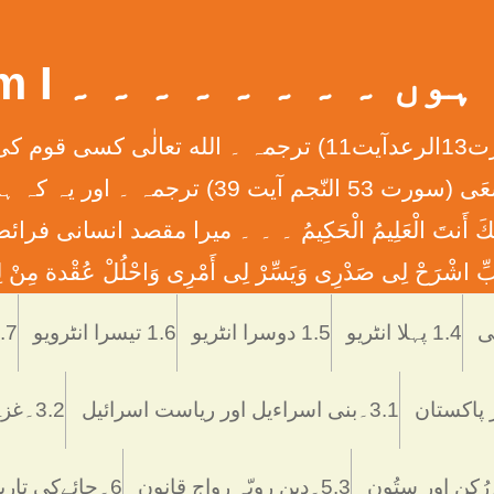
 ۔ ۔ ۔ ۔ ۔ ۔ ۔ ۔ What Am I
إِنَّ الله لاَ يُغَيِّرُ مَا بِقَوْمٍ حَتَّی يُغَيِّرُواْ مَا بِأَنْفُ
ان کے دلوں میں ہے ۔ ۔ ۔ وَأَن لَّيْسَ لِلْإِنس
َّمْتَنَا إِنَّكَ أَنتَ الْعَلِيمُ الْحَكِيمُ ۔ ۔ ۔ ميرا مقصد
ْرَحْ لِی صَدْرِی وَيَسِّرْ لِی أَمْرِی وَاحْلُلْ عُقْدة مِنْ لِس
Skip
to
1.4 پہلا انٹریو
1.5 دوسرا انٹریو
1.6 تیسرا انٹرویو
1.7 تاریخ اُر
content
3.1۔بنی اسراءیل اور ریاست اسرائیل
3.2۔غزہ ميں اسرائيلی دہشتگردی
5.3۔دین رویّہ رواج قانون
6۔چائےکی تاریخ فوائد و نقصانات