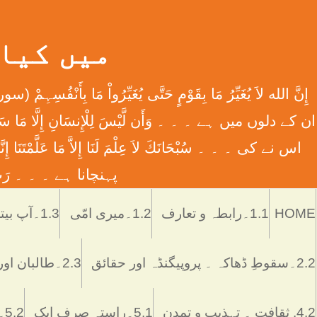
میں کیا ہوں
اس نے کی ۔ ۔ ۔ سُبْحَانَكَ لاَ عِلْمَ لَنَا إِلاَّ مَا عَل
پہنچانا ہے ۔ ۔ ۔ رَبِّ اش
HOME
1.1۔رابطہ و تعارف
1.2۔میری امّی
1.3۔آپ بیتی
2.2۔سقوطِ ڈھاکہ ۔ پروپیگنڈہ اور حقائق
2.3۔طالبان اور پاکستان
4.2. ثقافت ۔ تہذیب و تمدن
5.1۔راستہ صرف ایک
5.2۔رُکن اور ستُون