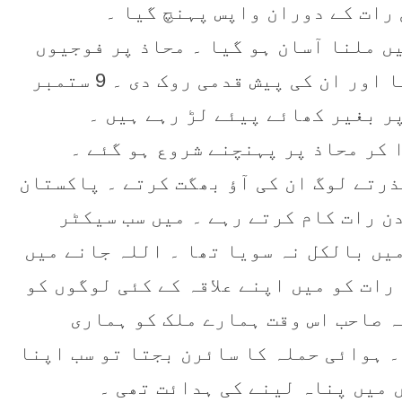
رات کے دوران واپس پہنچ گیا ۔
ں ملنا آسان ہو گیا ۔ محاذ پر فوجیوں
نے بھارتی یلغار کا بے جگری سے مقابلہ کیا اور ان کی پیش قدمی روک دی ۔ 9 ستمبر
پر بغیر کھائے پیئے لڑ رہے ہیں ۔
ا کر محاذ پر پہنچنے شروع ہو گئے ۔
ذرتے لوگ ان کی آؤ بھگت کرتے ۔ پاکستان
ن رات کام کرتے رہے ۔ میں سب سیکٹر
یں بالکل نہ سویا تھا ۔ اللہ جانے میں
رات کو میں اپنے علاقہ کے کئی لوگوں کو
ہ صاحب اس وقت ہمارے ملک کو ہماری
۔ ہوائی حملہ کا سائرن بجتا تو سب اپنا
 میں پناہ لینے کی ہدائت تھی ۔