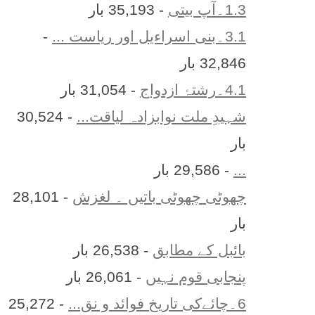
1.3۔آپ بیتی
- 35,193 بار
3.1۔بنی اسراءیل اور ریاست ...
-
32,846 بار
4.1۔رشتۂ ازدواج
- 31,054 بار
شہیدِ ملت نوابزادہ لیاقت...
- 30,524
بار
...
- 29,586 بار
چھوٹی چھوٹی باتیں ۔ لغزش
- 28,101
بار
بائبل کے مطابق
- 26,538 بار
پنجابی قوم نہیں
- 26,061 بار
6۔چائےکی تاریخ فوائد و نق...
- 25,272