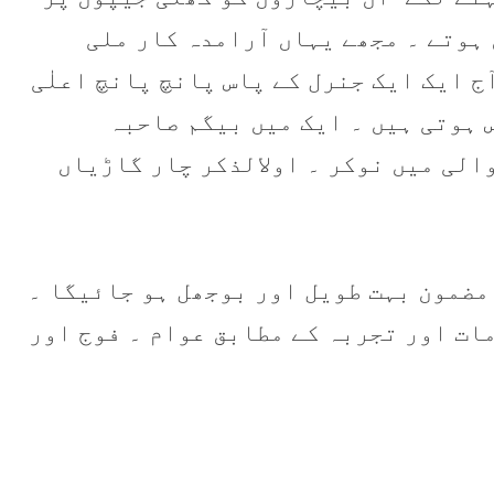
 ہوتے ۔ مجھے یہاں آرامدہ کار ملی
آج ایک ایک جنرل کے پاس پانچ پانچ اعلٰی
 ہوتی ہیں ۔ ایک میں بیگم صاحبہ
الی میں نوکر ۔ اولالذکر چار گاڑیاں
 مکمل تفصیل سے مضمون بہت طویل اور بوجھل ہو جائیگا ۔
ات اور تجربہ کے مطابق عوام ۔ فوج اور