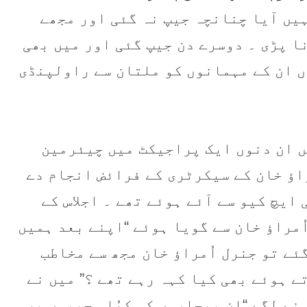
شن نہیں آیا چنانچہ جیپ نہ گئی اور مجھے
ا پڑی ۔ دوسرے دن جیپ گئی اور میں بھی
ں ان کے مہمانوں کو ملتان سے راولپنڈی
196ء کا واقعہ ہے میں ان دنوں ایک پراجیکٹ میں چیئرمین
اؤ خان کے سیکرٹری کے فرائض انجام دے
 ایچ کیو سے آئے ہوئے تھے ۔ اجلاس کے
ُمراؤ خان سے گویا ہوئے “اپنے بعد ہمیں
ئے تو جنرل اُمراؤ خان مجھ سے مخاطب
ے ہوئے بھی کیا کہہ رہے تھے ؟” میں نے
نے لگے “ان بیچاروں کو کھُلی جیپوں پر