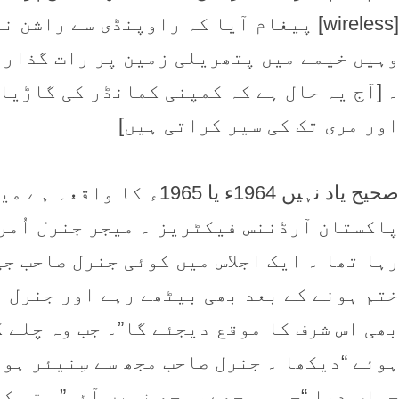
[wireless] پیغام آیا کہ راوپنڈی سے را
وہیں خیمے میں پتھریلی زمین پر رات گذارن
۔ [آج یہ حال ہے کہ کمپنی کمانڈر کی گاڑیا
اور مری تک کی سیر کراتی ہیں]
صحیح یاد نہیں 1964ء یا 5
پاکستان آرڈننس فیکٹریز ۔ میجر جنرل اُمر
رہا تھا ۔ ایک اجلاس میں کوئی جنرل صاحب جی
ختم ہونے کے بعد بھی بیٹھے رہے اور جنرل ا
بھی اس شرف کا موقع دیجئے گا”۔ جب وہ چلے گ
ہوئے “دیکھا ۔ جنرل صاحب مجھ سے سِنیئر ہوت
جواب دیا “جی ۔ مجھے سمجھ نہیں آئی”۔ تو کہ