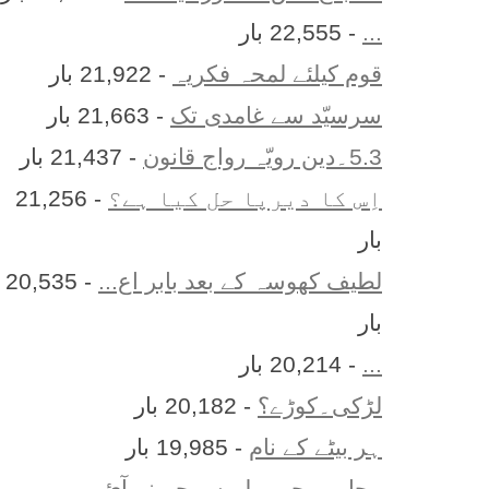
...
- 22,555 بار
قوم کیلئے لمحہ فکریہ
- 21,922 بار
سرسیّد سے غامدی تک
- 21,663 بار
5.3۔دین رویّہ رواج قانون
- 21,437 بار
اِس کا ديرپا حل کيا ہے؟
- 21,256
بار
لطیف کھوسہ کے بعد بابر اع...
- 20,535
بار
...
- 20,214 بار
لڑکی۔کوڑے؟
- 20,182 بار
ہر بيٹے کے نام
- 19,985 بار
محاورے جو پہلے سمجھ نہ آئ...
-