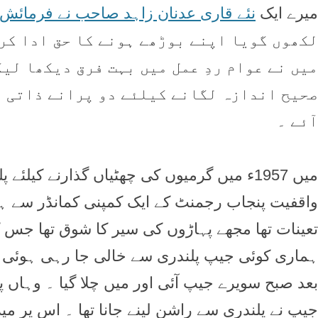
میرے ایک
نئے قاری عدنان زاہد صاحب نے فرمائش
میں نے عوام ردِ عمل میں بہت فرق دیکھا لیک
صحیح اندازہ لگانے کیلئے دو پرانے ذاتی ت
آئے ۔
میں 1957ء میں گرمیوں کی چھٹیاں گذارنے کیل
واقفیت پنجاب رجمنٹ کے ایک کمپنی کمانڈر سے ہو
تعینات تھا مجھے پہاڑوں کی سیر کا شوق تھا جس ک
ہماری کوئی جیپ پلندری سے خالی جا رہی ہوئی ت
بعد صبح سویرے جیپ آئی اور میں چلا گیا ۔ وہاں پ
جیپ نے پلندری سے راشن لینے جانا تھا ۔ اس پر م