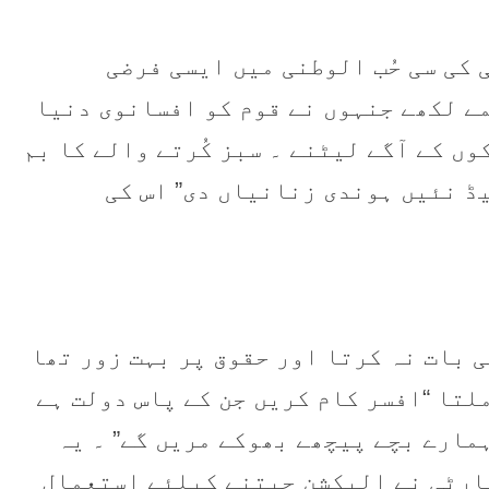
کی سی حُب الوطنی میں ایسی فرضی
مے لکھے جنہوں نے قوم کو افسانوی دنیا
وں کے آگے لیٹنے ۔ سبز کُرتے والے کا بم
ڈ نئیں ہوندی زنانیاں دی” اس کی
ی بات نہ کرتا اور حقوق پر بہت زور تھا
لتا “افسر کام کریں جن کے پاس دولت ہے
مارے بچے پیچھے بھوکے مریں گے” ۔ یہ
ارٹی نے الیکشن جیتنے کیلئے استعمال