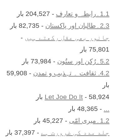
1.1۔رابطہ و تعارف
- 204,527 بار
2.3۔طالبان اور پاکستان
- 82,735 بار
جانور بھی عقل رکھتے ہیں
-
75,801 بار
5.2۔رُکن اور ستُون
- 73,984 بار
4.2. ثقافت ۔ تہذیب و تمدن
- 59,908
بار
- 58,924 بار
Let Joe Do It
...
- 48,365 بار
1.2۔میری امّی
- 45,227 بار
جلد مدد کی ضرورت ہے
- 37,397 بار