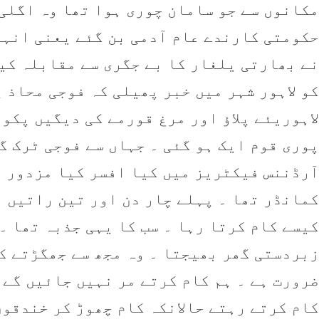
مکانوں سے جو سامان چوری ہوا تھا وہ اگلی 
حکومتی کارندے عام آدمی بن گئے یعنی انہی
کو لاہور شہر میں خبر پھیلی کہ فوجی محاذ 
لاہوریئے پلاؤ اور مرغ قورمے کی دیگیں پکو
پوری قوم ایک ہو گئی ۔ جہاں سے فوجی ٹرک گ
آرڈننس فیکٹریز میں کیا افسر کیا مزدور د
کمانڈر تھا ۔ پہلے چار دن اور تین راتیں م
کیسے کام کرتا رہا ۔ سب کا یہی جذبہ تھا ۔ 
زبردستی گھر بھیجتا ۔ وہ مجھ سے جھگڑتے ک
ضرورت ہے ۔ ہم کام کرتے مر نہیں جائیں گے 
کام کرتے رہتے حالانکہ کام چھوڑ کر خندقوں