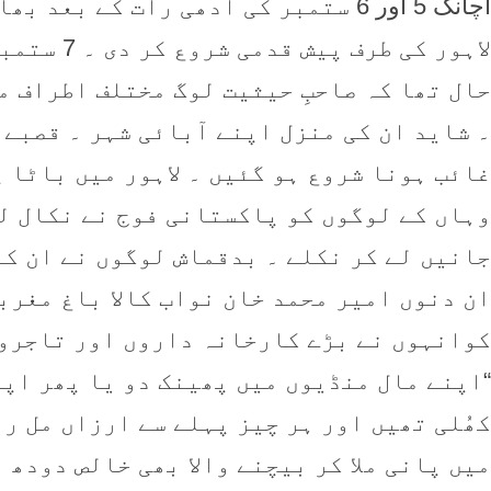
اچانک 5 اور 6 ستمبر کی آدھی رات کے 
لاہور کی ط
حال تھا کہ صاحبِ حیثیت لوگ مختلف اطراف م
۔ شاید ان کی منزل اپنے آبائی شہر ۔ قصبے 
غائب ہونا شروع ہو گئیں ۔ لاہور میں باٹا 
وہاں کے لوگوں کو پاکستانی فوج نے نکال لی
جانیں لے کر نکلے ۔ بدقماش لوگوں نے ان کے
کوانہوں نے بڑے کارخانہ داروں اور تاجروں 
کھُلی تھیں اور ہر چیز پہلے سے ارزاں مل رہ
میں پانی ملا کر بیچنے والا بھی خالص دودھ 