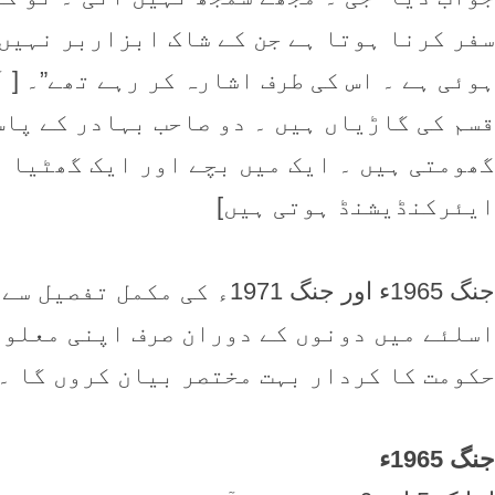
سفر کرنا ہوتا ہے جن کے شاک ابزاربر نہیں
ہوئی ہے ۔ اس کی طرف اشارہ کر رہے تھے”۔ [ 
قسم کی گاڑیاں ہیں ۔ دو صاحب بہادر کے پاس
گھومتی ہیں ۔ ایک میں بچے اور ایک گھٹیا و
ایئرکنڈیشنڈ ہوتی ہیں]
جنگ 1965ء اور جنگ 1971ء کی
اسلئے میں دونوں کے دوران صرف اپنی معلوم
حکومت کا کردار بہت مختصر بیان کروں گا ۔
جنگ 1965ء