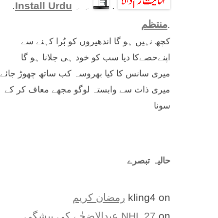
.
۔ ۔
Install Urdu
.
.
منتظم
کچھ نہیں ہو گا اندھیروں کو بُرا کہنے سے
اپنےحصےکا دیا سب کو خود ہی جلانا ہو گا
میری سانس کا کیا بھروسہ کب ساتھ چھوڑ جائے
میری ذات سے وابستہ لوگو مجھے معاف کر کے
سونا
حالیہ تبصرے
on
kling4
رمضان کریم
on
NHL 27
عیدالاضحٰے کی پیشگی