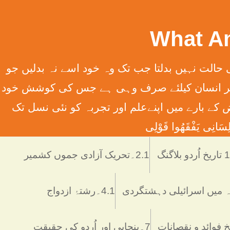
سِہِمْ (سورت13الرعدآیت11) ترجمہ ۔ الله تعالٰی کسی قوم کی حالت نہیں بدلتا جب تک وہ خود اسے نہ بدلیں جو
َانِ إِلَّا مَا سَعَی (سورت 53 النّجم آیت 39) ترجمہ ۔ اور یہ کہ ہر انسان کیلئے صرف وہی ہے جس کی کوشش خود
 انسانی فرائض کے بارے میں اپنےعلم اور تجربہ کو نئی نسل تک
َانِی يَفْقَھُوا قَوْلِی
دو بلاگنگ
2.1۔تحریک آزادی جموں کشمیر
4.1۔رشتۂ ازدواج
7۔پنجابی اور اُردو کی حقیقت