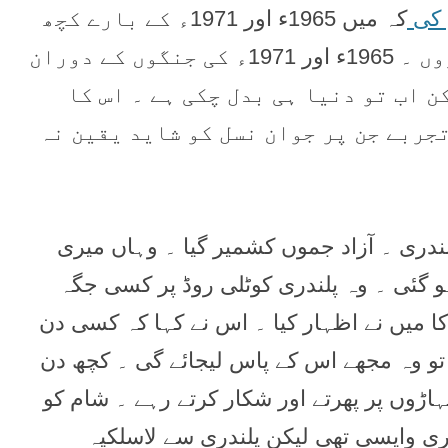
 کی
کہ میں 1965ء اور 1971ء کے بارے کچھ
لکھوں گویا اپنے بوڑھے ہونے کا حق ادا کروں ۔ 1965ء اور 1971ء کی جنگوں کے دوران
ن اب تو دنیا ہی بدل چکی ہے ۔ اس کا
جربے جن پر جوان نسل کو شاید یقین نہ
ئے پلندری ۔ آزاد جموں کشمیر گیا ۔ وہاں میری
 گئی ۔ وہ پلندری کوٹلی روڈ پر کسی جگہ
ا میں نے اظہار کیا ۔ اس نے کہا کہ کسی دن
و وہ مجھے اس کے پاس لیجائے گی ۔ کچھ دن
ہاڑوں پر پھرتے اور شکار کرتے رہے ۔ شام کو
یری واپسی تھی لیکن پلندری سے لاسلکیہ