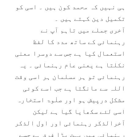
ہی نہیں کہ محمد کون ہیں ۔ اسی کو
تکمیل دین کہتے ہیں ۔
آخری جملے میں تاہم آپ نے
رہنمائی کے ساتھ مدد کا لفظ
استعمال کیا ہے جس سے دوسرا معنی
نکلتا ہے یعنی عام رہنمائی ۔ یہ
رہنمائی تو ہر مسلمان ہر اسی وقت
اللہ سے مانگتا ہے جب اسے کوئی
مشکل درپیش ہو اور صلٰوۃ استخارہ
اسی لئے سکھایا گیا ہے لیکن
آخرالذکر رہنمائی اور اول الذکر
رہنمائی میں بہت بڑا فرق ہے جسے