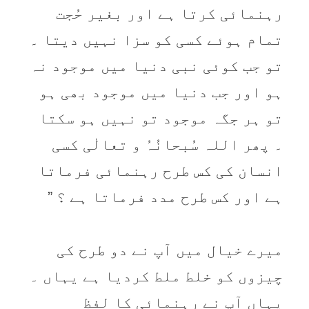
رہنمائی کرتا ہے اور بغیر حُجت
تمام ہوئے کسی کو سزا نہیں دیتا ۔
تو جب کوئی نبی دنیا میں موجود نہ
ہو اور جب دنیا میں موجود بھی ہو
تو ہر جگہ موجود تو نہیں ہو سکتا
۔ پھر اللہ سُبحانُہُ و تعالٰی کسی
انسان کی کس طرح رہنمائی فرماتا
ہے اور کس طرح مدد فرماتا ہے ؟ ”
میرے خیال میں آپ نے دو طرح کی
چیزوں کو خلط ملط کردیا ہے یہاں ۔
یہاں آپ نے رہنمائی کا لفظ