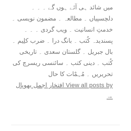
میں شائد ہی آئے ہوں گے ۔ ۔ ۔
دلچسپیاں ۔ مطالعہ ۔ مضمون نویسی ۔
خدمتِ انسانیت ۔ ویب گردی ۔ ۔ ۔
پسندیدہ کُتب ۔ بانگ درا ۔ ضرب کلِیم ۔
بال جبریل ۔ گلستان سعدی ۔ تاریخی
کُتب ۔ دینی کتب ۔ سائنسی ریسرچ کی
تحریریں ۔ مُہمْات کا حال
View all posts by افتخار اجمل بھوپال
→