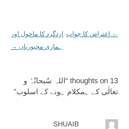
←
Post
اعتراض کا جواب
اردگرد کا ماحول اور
navigation
ہماری مجبوریاں
→
13 thoughts on “
اللہ سُبحانُہُ و
تعالٰی کے ہمکلام ہونے کے اسلوب
”
SHUAIB