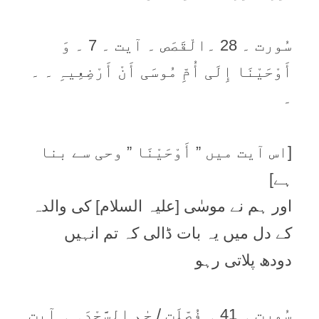
سُورت ۔ 28 ۔الْقَصَص ۔ آیت ۔ 7 ۔ وَ
أَوْحَيْنَا إِلَی أُمِّ مُوسَی أَنْ أَرْضِعِيہِ ۔ ۔
۔
[اس آیت میں ” أَوْحَيْنَا ” وحی سے بنا
ہے]
اور ہم نے موسٰی [علیہ السلام] کی والدہ
کے دل میں یہ بات ڈالی کہ تم انہیں
دودھ پلاتی رہو
سُورت ۔ 41 ۔ فُصِّلَت / حٰم السَّجْدَہ ۔ آیت