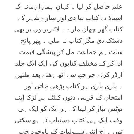
علم حاصل کر لیا ۔ کہاں ہمارا زمانہ کہ
استاذ نے کتاب بتا دی اور سارے شہر کے
کتاب گھر چھان مارے ۔ لائبریریوں پر بھی
دستک دی مگر کتاب نہ ملی ۔ پھر پانچ
سات ہم جماعت مل کر پیشگی قیمت
ادا کر کے مختلف کتابوں کی ایک ایک جلد
آرڈر کرتے جو چھ سے آٹھ ہفتے بعد ملتیں
۔ باری باری ہر کتاب پڑھی جاتی اور
امتحان کے قریبی دنوں کیلئے ہر لڑکا اپنے
نوٹس تیار کر لیتا کہ ہر ایک کو ایک ہی
وقت ایک ہی کتاب دستیاب نہ ہو سکتی
تھی ۔ آج اتنی سہولیات کے باوجود جب