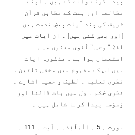
پیدا کرنے والے کے ہیں ۔ اپنے
مطالعہ اور ہمت کے مطابق قرآن
شریف کی چند آیات پیشِ خدمت ہیں
[اور بھی کئی ہیں] ۔ ان آیات میں
لفظ ” وحی ” لُغوی معنوں میں
استعمال ہوا ہے ۔ مذکورہ آیات
میں اس کے مفہوم میں مخفی تلقین ۔
فطری تعلیم ۔ لطیف و خفیہ اشارے ۔
فطری حُکم ۔ دِل میں بات ڈالنا اور
وَسوَسہ پیدا کرنا شامل ہیں ۔
سورت ۔ 5 ۔ الْمَآئِدَہ ۔ آیت ۔ 111 ۔