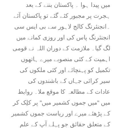
میں پیدا ہوا ۔ پاکستان بننے کے بعد
ہجرت پر مجبور کئے گئے تو پاکستان آئے
۔انجنئرنگ کالج لاہور سے بی ایس سی
انجنئرنگ پاس کی اور روزی کمانے میں
لگ گیا۔ ملازمت کے دوران اللہ نے قومی
اہمیت کے کئی منصوبے میرے ہاتھوں
تکمیل کو پہنچائے اور کئی ملکوں کی
سیر کرائی جہاں کے باشندوں کی
عادات کے مطالعہ کا موقع ملا۔ روابط
میں "میں جموں کشمیر میں" پر کلِک کر
کے پڑھئے میرے اور ریاست جموں کشمیر
کے متعلق حقائق جو پہلے آپ کے علم