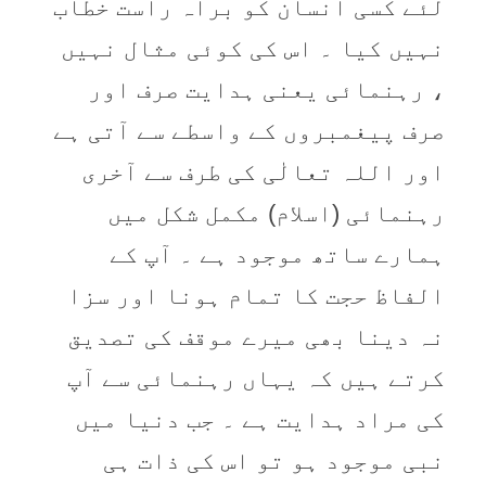
لئے کسی انسان کو براہ راست خطاب
نہیں کیا ۔ اس کی کوئی مثال نہیں
، رہنمائی یعنی ہدایت صرف اور
صرف پیغمبروں کے واسطے سے آتی ہے
اور اللہ تعالٰی کی طرف سے آخری
رہنمائی (اسلام) مکمل شکل میں
ہمارے ساتھ موجود ہے ۔ آپ کے
الفاظ‌ حجت کا تمام ہونا اور سزا
نہ دینا بھی میرے موقف کی تصدیق
کرتے ہیں کہ یہاں‌ رہنمائی سے آپ
کی مراد ہدایت ہے ۔ جب دنیا میں
نبی موجود ہو تو اس کی ذات ہی