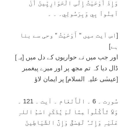
وَإِذْ أَوْحَيْتُ إِلَی الْحَوَارِيِّينَ أَنْ
آمِنُواْ بِي وَبِرَسُولِي۔ ۔ ۔
[اس آیت میں ” أَوْحَيْتُ ” وحی سے بنا
ہے]
اور جب میں نے حواریوں کے دل میں [یہ]
ڈال دیا کہ تم مجھ پر اور میرے پیغمبر
[عیسٰی علیہ السلام] پر ایمان لاؤ
سُورت ۔ 6 ۔ الْأَنْعَام ۔ آیت ۔ 121 ۔
وَلاَ تَأْكُلُواْ مِمَّا لَمْ يُذْكَرِ اسْمُ اللہِ
عَلَيْہِ وَإِنّہُ لَفِسْقٌ وَإِنَّ الشَّيَاطِينَ