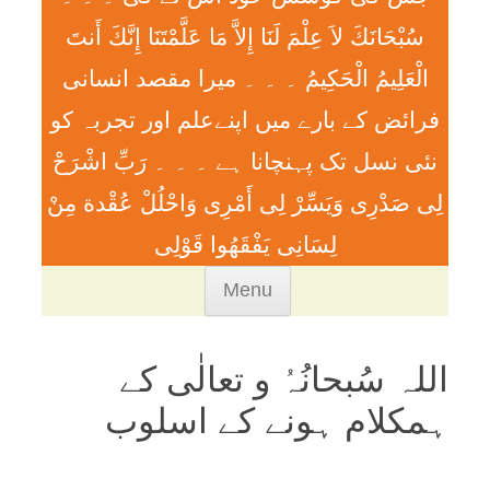
سُبْحَانَكَ لاَ عِلْمَ لَنَا إِلاَّ مَا عَلَّمْتَنَا إِنَّكَ أَنتَ
الْعَلِيمُ الْحَكِيمُ ۔ ۔ ۔ ميرا مقصد انسانی
فرائض کے بارے میں اپنےعلم اور تجربہ کو
نئی نسل تک پہنچانا ہے ۔ ۔ ۔ رَبِّ اشْرَحْ
لِی صَدْرِی وَيَسِّرْ لِی أَمْرِی وَاحْلُلْ عُقْدة مِنْ
لِسَانِی يَفْقَھُوا قَوْلِی
Skip
Menu
to
content
اللہ سُبحانُہُ و تعالٰی کے
ہمکلام ہونے کے اسلوب