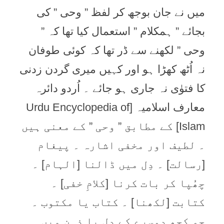
میں نے جان بوجھ کر لفظ ” وحی ” کی
بجائے ” ہمکلام ” استعمال کیا تھا کہ ”
وحی ” لکھنے سے ڈر تھا کہ کوئی طوفان
نہ اُٹھ کھڑا ہو اور کہیں میری گردن زدنی
کا فتوٰی نہ جاری ہو جائے ۔ اُردو دائرہ
معارف اسلامیہ [Urdu Encyclopedia of
Islam] کے مطابق ” وحی ” کے معنی ہیں
۔ لطیف اور مخفی اشارہ ۔ پیغام
[رسالت] ۔ دِل میں ڈالنا [الہام] ۔
چھُپا کر بات کرنا [کلامِ خفی] ۔
کتابت [لکھنا] ۔ کتاب یا مکتوب ۔
جو کچھ دوسرے کے دل یا ذہن میں