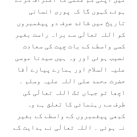
ہوئے کہوں‌ گا کہ پوری انسانی
تاریخ میں شائد صرف دو پیغمبروں‌
کو اللہ تعالٰی سے براہ راست بغیر
کسی واسطے کے بات چیت کی سعادت
نصیب ہوئی اور وہ ہیں سیدنا موسی
علیہ السلام اور ہمارے پیارے آقا
حضرت محمد صلی اللہ علیہ وسلم ۔
اچھا تو جہاں تک اللہ تعالٰی کی
طرف سے رہنمائی کا تعلق ہے وہ
کبھی پیغمبروں کے واسطے کے بغیر
نہ ہوئی ۔ اللہ تعالٰی نے ہدایت کے