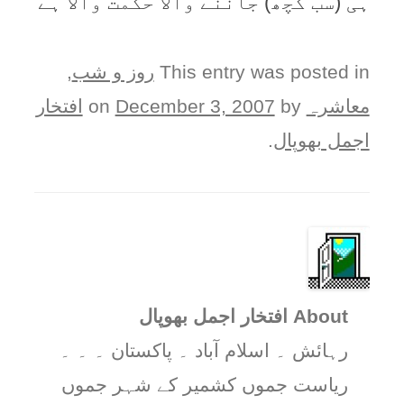
ہی (سب کچھ) جاننے والا حکمت والا ہے
This entry was posted in
روز و شب
,
معاشرہ
on
by
December 3, 2007
افتخار
اجمل بھوپال
.
About افتخار اجمل بھوپال
رہائش ۔ اسلام آباد ۔ پاکستان ۔ ۔ ۔
ریاست جموں کشمیر کے شہر جموں