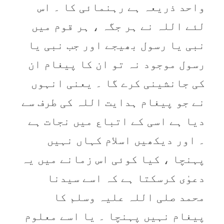
واحد ذریعہ ہے رہنمائی کا ۔ اس
لئے اللہ نے ہر جگہ ، ہر قوم میں
نبی یا رسول بھیجے اور جب نبی یا
رسول موجود نہ تو ان کا پیغام ان
کی جانشینی کرے گا ۔ یعنی انہوں
نے جو پیغام ہدایت اللہ کی طرف سے
دیا ہے اسی کے اتباع میں نجات ہے
۔ اور دیکھیں اسلام کہاں نہیں‌
پہنچا ، کیا کوئی اس زمانے میں‌ یہ
دعوٰی کرسکتا ہے کہ اسے سیدنا
محمد صلی اللہ علیہ وسلم کا
پیغام نہیں پہنچا ۔ یا اسے معلوم