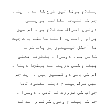
ہمکلام ہونا تین طرح کا ہے ۔ ایک ۔
جس کا نتیجہ مکالمہ ہو یعنی
دونوں اطراف سے کلام ہو ۔ اس میں
براہِ راست یا آمنے سامنے بات چیت
یا آجکل ٹیلیفون پر بات کرنا
شامل ہے ۔ دوسرا ۔ یکطرفہ یعنی
پیغام کسی ذریعہ سے پہنچا دینا ۔
اس کی بھی دو قسمیں ہیں ۔ ایک جس
میں صرف پیغام دینا مقصود تھا
جواب کی ضرورت نہ تھی ۔ دوسرا ۔
جس کا پیغام وصول کرنے والے نے