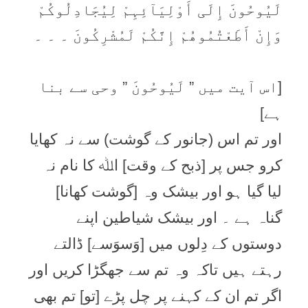
لَيُوحُونَ إِلَی أَوْلِيَآئِہِمْ لِيُجَادِلُوكُمْ
وَإِنْ أَطَعْتُمُوھُمْ إِنَّكُمْ لَمُشْرِكُونَ ۔ ۔ ۔
[اس آیت میں ” لَيُوحُونَ ” وحی سے بنا
ہے]
اور تم اس (جانور کے گوشت) سے نہ کھایا
کرو جس پر [ذبح کے وقت] اﷲ کا نام نہ
لیا گیا ہو اور بیشک وہ [گوشت کھانا]
گناہ ہے ۔ اور بیشک شیاطین اپنے
دوستوں کے دِلوں میں [وَسوَسے] ڈالتے
رہتے ہیں تاکہ وہ تم سے جھگڑا کریں اور
اگر تم ان کے کہنے پر چل پڑے [تو] تم بھی