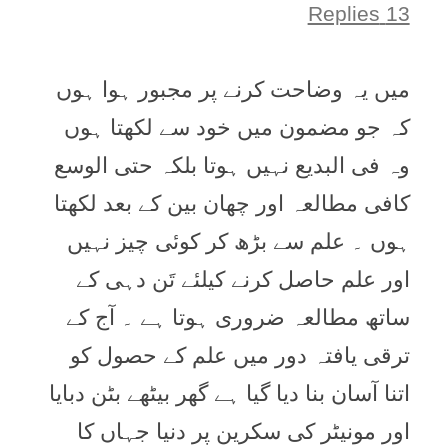
13 Replies
میں یہ وضاحت کرنے پر مجبور ہوا ہوں
کہ جو مضمون میں خود سے لکھتا ہوں
وہ فی البدیع نہیں ہوتا بلکہ حتی الوسع
کافی مطالعہ اور چھان بین کے بعد لکھتا
ہوں ۔ علم سے بڑھ کر کوئی چیز نہیں
اور علم حاصل کرنے کیلئے تَن دہی کے
ساتھ مطالعہ ضروری ہوتا ہے ۔ آج کے
ترقی یافتہ دور میں علم کے حصول کو
اتنا آسان بنا دیا گیا ہے گھر بیٹھے بٹن دبایا
اور مونیٹر کی سکرین پر دنیا جہاں کا