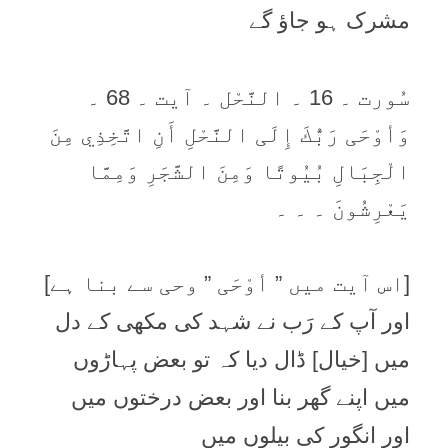
مشرک ہو جاؤ گے
سُورت ۔ 16 ۔ النَّحْل ۔ آیت ۔ 68 ۔
وَأوْحَی رَبُّكَ إِلَی النَّحْلِ أَنِ اتَّخِذِي مِنَ
الْجِبَالِ بُيُوتًا وَمِنَ الشَّجَرِ وَمِمَّا
يَعْرِشُونَ ۔ ۔ ۔
[اس آیت میں ” أوْحَی ” وحی سے بنا ہے]
اور آپ کے رَب نے شہد کی مکھی کے دل
میں [خیال] ڈال دیا کہ تو بعض پہاڑوں
میں اپنے گھر بنا اور بعض درختوں میں
اور انگور کی بیلوں میں