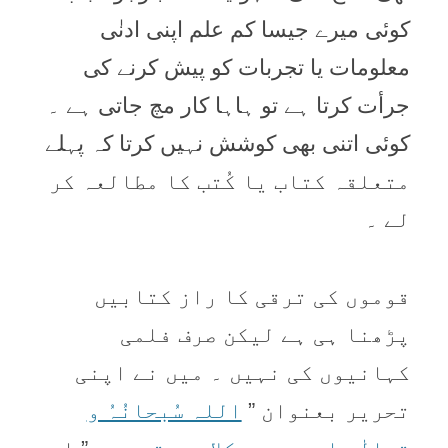
کوئی میرے جیسا کم علم اپنی ادنٰی
معلومات یا تجربات کو پیش کرنے کی
جرأت کرتا ہے تو ہاہا کار مچ جاتی ہے ۔
کوئی اتنی بھی کوشش نہیں کرتا کہ پہلے
متعلقہ کتاب یا کُتب کا مطالعہ کر
لے ۔
قوموں کی ترقی کا راز کتابیں
پڑھنا ہی ہے لیکن صرف فلمی
کہانیوں کی نہیں ۔ میں نے اپنی
تحریر بعنوان ”
اللہ سُبحانُہُ و