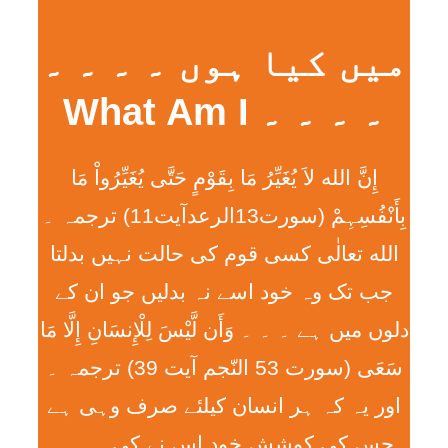
میں کیا ہوں ۔ ۔ ۔ ۔
۔ ۔ ۔ ۔ What Am I
إِنَّ الله لاَ يُغَيِّرُ مَا بِقَوْمٍ حَتَّی يُغَيِّرُواْ مَا
بِأَنْفُسِہِمْ (سورت13الرعدآیت11) ترجمہ ۔
الله تعالٰی کسی قوم کی حالت نہیں بدلتا
جب تک وہ خود اسے نہ بدلیں جو ان کے
دلوں میں ہے ۔ ۔ ۔ وَأَن لَّيْسَ لِلْإِنسَانِ إِلَّا مَا
سَعَی (سورت 53 النّجم آیت 39) ترجمہ ۔
اور یہ کہ ہر انسان کیلئے صرف وہی ہے
جس کی کوشش خود اس نے کی ۔ ۔ ۔