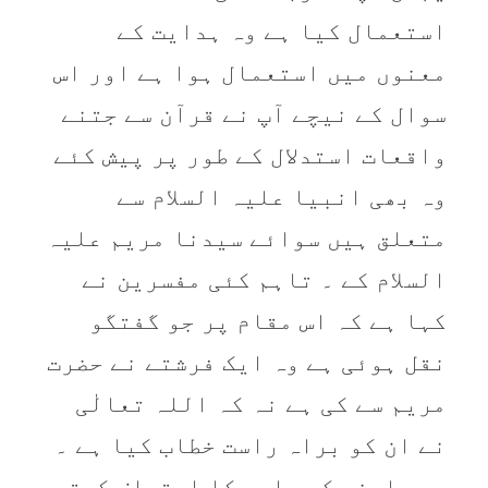
استعمال کیا ہے وہ ہدایت کے
معنوں میں استعمال ہوا ہے اور اس
سوال کے نیچے آپ نے قرآن سے جتنے
واقعات استدلال کے طور پر پیش کئے
وہ بھی انبیا علیہ السلام سے
متعلق ہیں سوائے سیدنا مریم علیہ
السلام کے ۔ تاہم کئی مفسرین نے
کہا ہے کہ اس مقام پر جو گفتگو
نقل ہوئی ہے وہ ایک فرشتے نے حضرت
مریم سے کی ہے نہ کہ اللہ تعالٰی
نے ان کو براہ راست خطاب کیا ہے ۔
میں اپنی کم علمی کا اعتراف کرتے