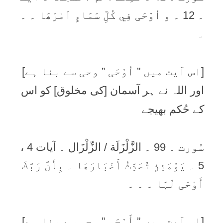
۔ 12 ۔ و اُوْحَی فِي كُلِّ سَمَاءٍ اَمْرَھَا ۔ ۔
۔
[اس آیت میں ” اُوْحَی ” وحی سے بنا ہے]
اور اللہ نے ہر آسمان [کی مخلوق] کو اس
کے حُکم بھیجے
سُورت ۔ 99 ۔ الزَّلْزَلَة / الزِّلْزَال ۔ آیات 4 ،
5 ۔ يَوْمَئِذٍ تُحَدِّثُ أَخْبَارَھَا ۔ بِأَنَّ رَبَّكَ
أَوْحَی لَہَا ۔ ۔ ۔
[اس آیت میں ” أَوْحَی ” وحی سے بنا ہے]