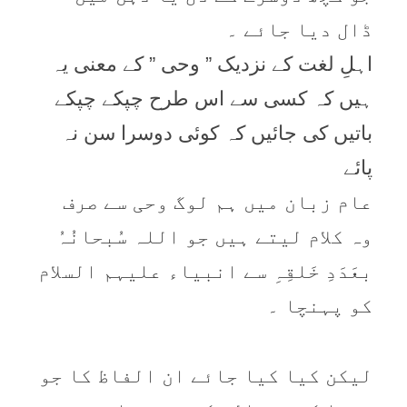
ڈال دیا جائے ۔
اہلِ لغت کے نزدیک ” وحی ” کے معنی یہ
ہیں کہ کسی سے اس طرح چپکے چپکے
باتیں کی جائیں کہ کوئی دوسرا سن نہ
پائے
عام زبان میں ہم لوگ وحی سے صرف
وہ کلام لیتے ہیں جو اللہ سُبحانُہُ
بعَدَدِ خَلقِہِ سے انبیاء علیہم السلام
کو پہنچا ۔
لیکن کیا کیا جائے ان الفاظ کا جو