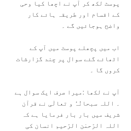
پوسٹ لکھ کر آپ نے اچھا کیا وحی
کے اقسام اور طریقہ ہائے کار
واضح‌ ہوجائیں گے ۔
اب میں پچھلے پوسٹ میں آپ کے
اٹھائے گئے سوال پر چند گزارشات
کروں گا ۔
آپ نے لکھا :میرا صرف ایک سوال ہے
۔ اللہ سبحانُہُ و تعالٰی نے قرآن
شریف میں بار بار فرمایا ہے کہ
اللہ الرّحمٰن الرّحیم انسان کی