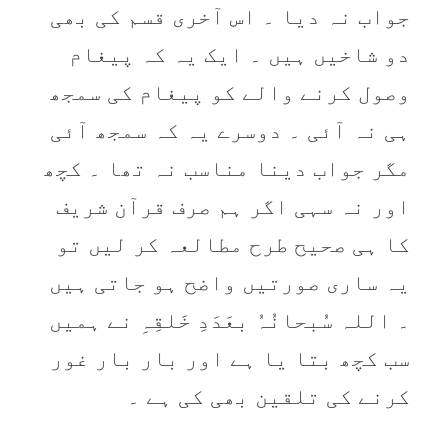
جواب نہ دیا ۔ اس آخری قسم کی بھی
دو شاخیں ہیں ۔ ایک یہ کہ پیغام
وصول کرنے والے کو پیغام کی سمجھ
ہی نہ آئی ۔ دوسرے یہ کہ سمجھ آئی
مگر جواب دینا مناسب نہ تھا ۔ کچھ
اور نہ سہی اگر ہم صرف قرآن شریف
کا ہی صحیح طرح مطالعہ کر لیں تو
یہ ساری صورتیں واضح ہو جاتی ہیں
۔ اللہ سُبحانُہُ بعَدَدِ خَلقِہِ نے ہمیں
سب کچھ بتا یا ہے اور بار بار غور
کرنے کی تلقین بھی کی ہے ۔