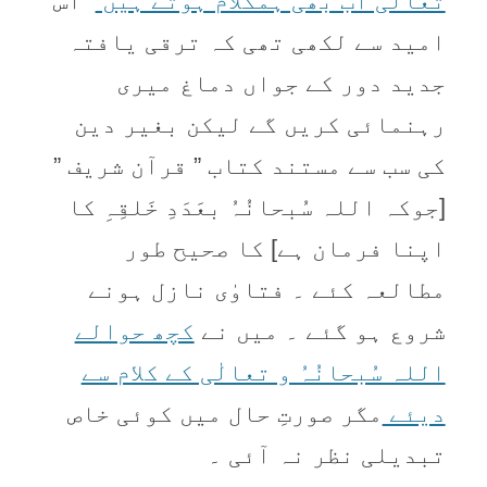
تعالٰی اب بھی ہمکلام ہوتے ہیں
” اس
امید سے لکھی تھی کہ ترقی یافتہ
جدید دور کے جواں دماغ میری
رہنمائی کریں گے لیکن بغیر دین
کی سب سے مستند کتاب ” قرآن شریف ”
[جوکہ اللہ سُبحانُہُ بعَدَدِ خَلقِہِ کا
اپنا فرمان ہے] کا صحیح طور
مطالعہ کئے ۔ فتاوٰی نازل ہونے
شروع ہو گئے ۔ میں نے
کچھ حوالے
اللہ سُبحانُہُ و تعالٰی کے کلام سے
دیئے
مگر صورتِ حال میں کوئی خاص
تبدیلی نظر نہ آئی ۔