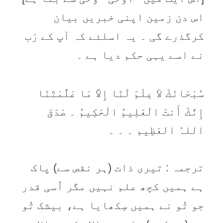
اس دن زمین اپنی خبریں بیان
کرگذرے گی ۔ یہ اسلئے کہ آپ کے رَب
نے اسے یہی حکم دیا ہے ۔
سُبْحَانَكَ لاَ عِلْمَ لَنَا إِلاَّ مَا عَلَّمْتَنَا
إِنَّكَ أَنتَ الْعَلِيمُ الْحَكِيمُ ۔ صَدَقَ
اللہُ العَظِیم ۔ ۔ ۔
ترجمہ : تیری ذات (ہر نقص سے) پاک
ہے ہمیں کچھ علم نہیں مگر اُسی قدر
جو تُو نے ہمیں سِکھایا ہے، بیشک تُو