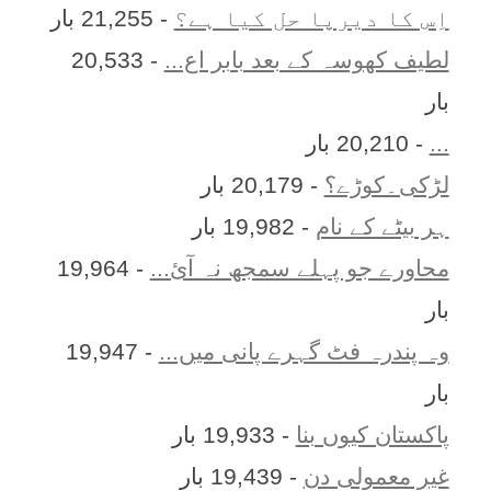
اِس کا ديرپا حل کيا ہے؟
- 21,255 بار
لطیف کھوسہ کے بعد بابر اع...
- 20,533
بار
...
- 20,210 بار
لڑکی۔کوڑے؟
- 20,179 بار
ہر بيٹے کے نام
- 19,982 بار
محاورے جو پہلے سمجھ نہ آئ...
- 19,964
بار
وہ پندرہ فٹ گہرے پانی میں...
- 19,947
بار
پاکستان کیوں بنا
- 19,933 بار
غیر معمولی دن
- 19,439 بار