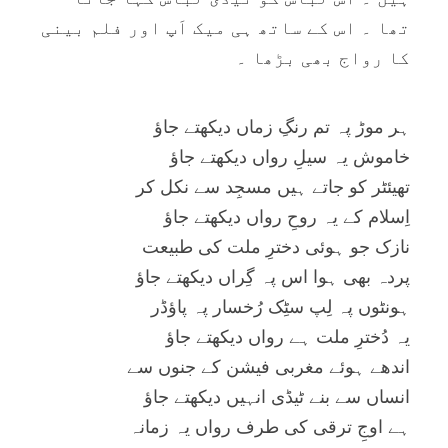
تھا ۔ اس کے ساتھ ہی ميک اَپ اور فلم بينی
کا رواج بھی بڑھا ۔
ہر موڑ پہ تم رنگِ زماں ديکھتے جاؤ
خاموش يہ سيلِ رواں ديکھتے جاؤ
تھيئٹر کو جاتے ہيں مسجِد سے نکل کر
اِسلام کے يہ روحِ رواں ديکھتے جاؤ
نازک جو ہوئی دخترِ ملت کی طبيعت
پردہ بھی ہوا اس پہ گِراں ديکھتے جاؤ
ہونٹوں پہ لِپ سٹِک رُخسار پہ پاؤڈر
يہ دُخترِ ملت ہے رواں ديکھتے جاؤ
اندھے ہوئے مغربی فيشن کے جنوں سے
انساں سے بنے ٹيڈی انہيں ديکھتے جاؤ
ہے اوجِ ترقی کی طرف رواں يہ زمانہ