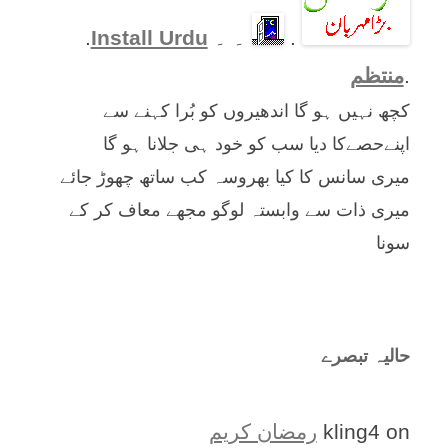
.
۔ ۔
Install Urdu
.
.
منتظم
کچھ نہیں ہو گا اندھیروں کو بُرا کہنے سے
اپنےحصےکا دیا سب کو خود ہی جلانا ہو گا
میری سانس کا کیا بھروسہ کب ساتھ چھوڑ جائے
میری ذات سے وابستہ لوگو مجھے معاف کر کے
سونا
حالیہ تبصرے
on
kling4
رمضان کریم