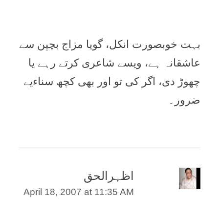
بہت خوبصورت انکل، گویا مزاج بچپن سے
عاشقانہ ہے، ویسے شاعری کرتے رہے یا
چھوڑ دی، اگر کی تو اور بھی کچھ سناءیے
ضرور۔
اظہرالحق
April 18, 2007 at 11:35 AM