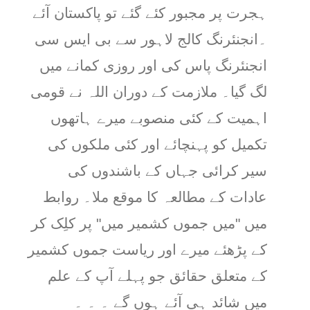
ہجرت پر مجبور کئے گئے تو پاکستان آئے
۔انجنئرنگ کالج لاہور سے بی ایس سی
انجنئرنگ پاس کی اور روزی کمانے میں
لگ گیا۔ ملازمت کے دوران اللہ نے قومی
اہمیت کے کئی منصوبے میرے ہاتھوں
تکمیل کو پہنچائے اور کئی ملکوں کی
سیر کرائی جہاں کے باشندوں کی
عادات کے مطالعہ کا موقع ملا۔ روابط
میں "میں جموں کشمیر میں" پر کلِک کر
کے پڑھئے میرے اور ریاست جموں کشمیر
کے متعلق حقائق جو پہلے آپ کے علم
میں شائد ہی آئے ہوں گے ۔ ۔ ۔