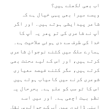
اب بھی لکھتے ہیں؟
ویسے میرا بھی یہی خیال ہے کہ
شاعر پیدایشی ہوتے ہیں۔ اور اگر
آپ نے شاعری کی تو پھر یہ آپ کا
خدا کی طرف سے دی ہوئی صلاحیت ہے۔
ہمارے ملک میں کتنے نوجوان شاعری
کرتے ہیں، اور اس کے لیے محنت بھی
کرتے ہیں، مگر کتنے فیصد معیاری
شوعری کرنے میں کامیاب ہوتے ہیں
اس کا تو سب کو علم ہے۔ بحرحال یہ
نظم بہت اچھی ہے۔ اور میں اسے
اپنی ڈائری میں آپ کے حوالے س نقل