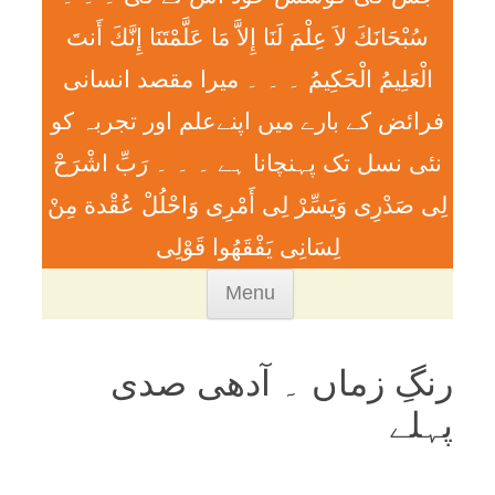
سُبْحَانَكَ لاَ عِلْمَ لَنَا إِلاَّ مَا عَلَّمْتَنَا إِنَّكَ أَنتَ
الْعَلِيمُ الْحَكِيمُ ۔ ۔ ۔ ميرا مقصد انسانی
فرائض کے بارے میں اپنےعلم اور تجربہ کو
نئی نسل تک پہنچانا ہے ۔ ۔ ۔ رَبِّ اشْرَحْ
لِی صَدْرِی وَيَسِّرْ لِی أَمْرِی وَاحْلُلْ عُقْدة مِنْ
لِسَانِی يَفْقَھُوا قَوْلِی
Skip
Menu
to
content
رنگِ زماں ۔ آدھی صدی
پہلے