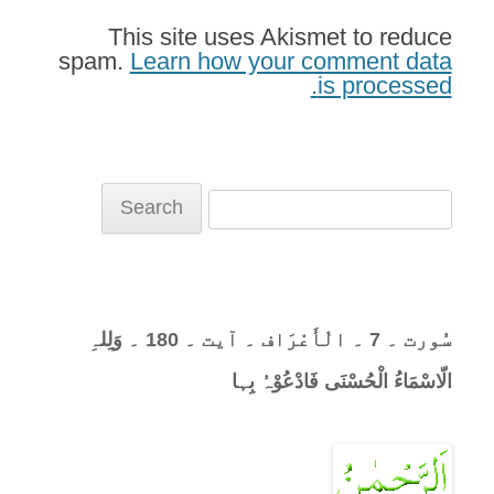
This site uses Akismet to reduce
spam.
Learn how your comment data
is processed.
Search
for:
سُورت ۔ 7 ۔ الْأَعْرَاف ۔ آیت ۔ 180 ۔ وَلِلہِ
الّاسْمَاءُ الْحُسْنَی فَادْعُوْہُ بِہا