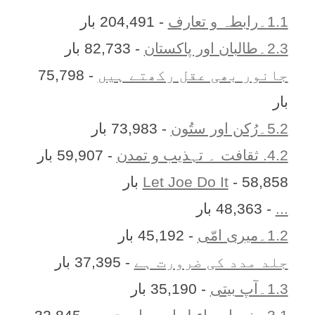
1.1۔رابطہ و تعارف
- 204,491 بار
2.3۔طالبان اور پاکستان
- 82,733 بار
جانور بھی عقل رکھتے ہیں
- 75,798
بار
5.2۔رُکن اور ستُون
- 73,983 بار
4.2. ثقافت ۔ تہذیب و تمدن
- 59,907 بار
- 58,858 بار
Let Joe Do It
...
- 48,363 بار
1.2۔میری امّی
- 45,192 بار
جلد مدد کی ضرورت ہے
- 37,395 بار
1.3۔آپ بیتی
- 35,190 بار