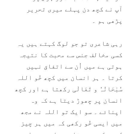
آپ نے کچھ دن پہلے میری تحریر
پڑھی ہو ۔
رہی شاعری تو جو لوگ کہتے ہیں یہ
کسی مخالف جنس سے محبت کا نتیجہ
ہوتی ہے میں اُن سے اتفاق نہیں
کرتا ۔ ہر انسان میں کچھ خُو اللہ
سُبْحَانُہُ و تَعَالٰی رکھتا ہے اور کچھ
انسان پر چھوڑ دیتا ہے کہ وہ
اپنائے ۔ سو ایک تو اللہ نے مجھ
میں ایسی خُو رکھی کہ میں ہر چیز