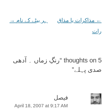
←
Post
مذاکرات یا مذاق
ہر بيٹے کے نام
→
رات
navigation
5 thoughts on “
رنگِ زماں ۔ آدھی
صدی پہلے
”
فیصل
April 18, 2007 at 9:17 AM