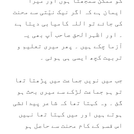
کو ممکن سمجھتا ہوں اور میرا
ایمان ہے کہ اگر نیک نیّتی سے محنت
کی جائے تو اللہ کامیابی دیتا ہے
۔ اور اظہرالحق صاحب آپ بھی یہ
آزما چکے ہیں ۔ پھر میری تعلیم و
تربیت کچھ ایسی ہی ہوئی ۔
جب میں نویں جماعت میں پڑھتا تھا
تو ہم جماعت لڑکے سے میری بحث ہو
گئ ۔ وہ کہتا تھا کہ شاعر پیدائشی
ہوتے ہیں اور میں کہتا تھا نہیں
اس قسم کے کام محنت سے حاصل ہو