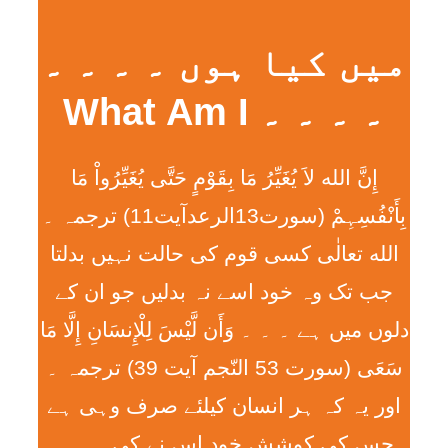
میں کیا ہوں ۔ ۔ ۔ ۔
۔ ۔ ۔ ۔ What Am I
إِنَّ الله لاَ يُغَيِّرُ مَا بِقَوْمٍ حَتَّی يُغَيِّرُواْ مَا
بِأَنْفُسِہِمْ (سورت13الرعدآیت11) ترجمہ ۔
الله تعالٰی کسی قوم کی حالت نہیں بدلتا
جب تک وہ خود اسے نہ بدلیں جو ان کے
دلوں میں ہے ۔ ۔ ۔ وَأَن لَّيْسَ لِلْإِنسَانِ إِلَّا مَا
سَعَی (سورت 53 النّجم آیت 39) ترجمہ ۔
اور یہ کہ ہر انسان کیلئے صرف وہی ہے
جس کی کوشش خود اس نے کی ۔ ۔ ۔