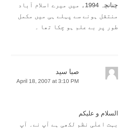
چنانچہ 1994ء میں میرے اسلام آباد
منتقل ہونے سے پہلے ہی میں مکمل
طور پر بے علم ہو چکا تھا ۔
صبا سید
April 18, 2007 at 3:10 PM
السلام و علیکم
بہت اعلٰی نظم لکھی ہے آپ نے۔ آپ