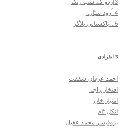
3اُردو کے سب رنگ
4 اُرود سیّارہ
5۔ پاکستانی بلاگز
3 انفرادی
احمد عرفان شفقت
افتخار راجہ
امتياز خان
انکل ٹام
پروفیسر محمد عقیل