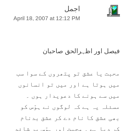
اجمل
April 18, 2007 at 12:12 PM
فیصل اور اظہرالحق صاحبان
محبت یا عشق تو پتھروں کے سوا سب
میں ہوتا ہے اور میں تو انسانوں
میں سے ہونے کا دعویدار ہوں ۔
مسئلہ یہ ہے کہ لوگوں نے ہوّس کو
بھی عشق کا نام دے کر عشق بدنام
کر دیا ہے ۔ محبت اور ہوّس پر شائد