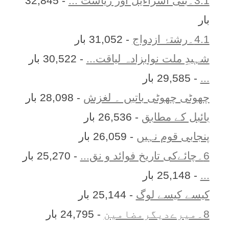
3.1۔بنی اسراءیل اور ریاست ...
- 32,845
بار
4.1۔رشتۂ ازدواج
- 31,052 بار
شہیدِ ملت نوابزادہ لیاقت...
- 30,522 بار
...
- 29,585 بار
چھوٹی چھوٹی باتیں ۔ لغزش
- 28,098 بار
بائبل کے مطابق
- 26,536 بار
پنجابی قوم نہیں
- 26,059 بار
6۔چائےکی تاریخ فوائد و نق...
- 25,270 بار
...
- 25,148 بار
کیسے کیسے لوگ
- 25,144 بار
8۔میرےدیگرمضامین
- 24,795 بار