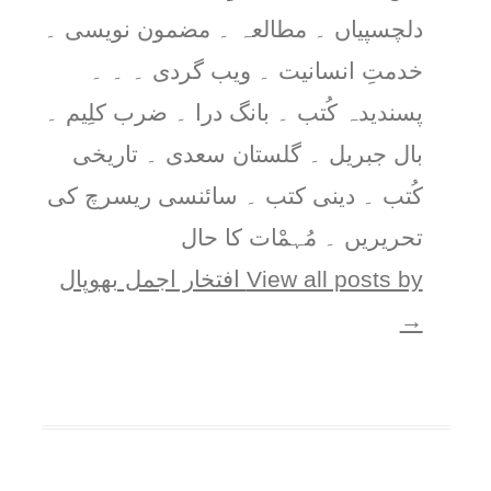
دلچسپیاں ۔ مطالعہ ۔ مضمون نویسی ۔
خدمتِ انسانیت ۔ ویب گردی ۔ ۔ ۔
پسندیدہ کُتب ۔ بانگ درا ۔ ضرب کلِیم ۔
بال جبریل ۔ گلستان سعدی ۔ تاریخی
کُتب ۔ دینی کتب ۔ سائنسی ریسرچ کی
تحریریں ۔ مُہمْات کا حال
View all posts by افتخار اجمل بھوپال
→