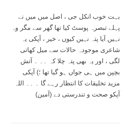
بہت خوب انکل جی ، اصل میں میں نے
پہلے تبصرہ پوسٹ کیا تھا گھر سے مگر وہ
نہیں آیا پتہ نہیں کیوں ، خیر ، آپکی یہ
شاعری موجودہ حالات سے میل کھاتی
لگی ، اور یہ بھی پتہ چلا کہ ۔۔ ۔ آتش
بچپن میں ہی جواں ہو گیا تھا ؛) آپکی
مزید تخلیقات کا انتظار رہے گا ۔ ۔۔ اللہ
آپکو صحت و تندرستی دے (آمین)