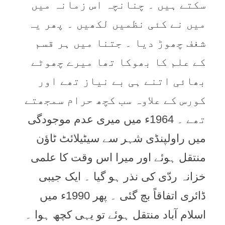
سکتے ہیں ۔ چنانچہ اس زمانہ میں
میں نے کئی نظمیں لکھیں ۔ پھر یہ
شغف چھوڑ دیا ۔ جتنا میں ہر قسم
کے علم کا بھوکا تھا میرے چھوٹے
بھائی اتنے ہی بے نیاز تھے اور
کورس کے علاوہ سب کچھ حرام سمجھتے
تھے ۔ 1964ء میں میری عدم موجودگی
میں راولپنڈی شہر سے سیٹیلائٹ ٹاؤن
منتقل ہوئے اور میرا اس وقت کا علمی
خزانہ ردّی کی نذر ہو گیا ۔ ایک جیبی
ڈائری اتفاقاً بچ گئی ۔ پھر 1990ء میں
اسلام آباد منتقل ہوئے تو یہی کچھ ہوا ۔