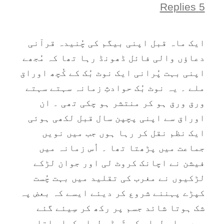
5 Replies
ایک ماہ قبل اپنی بيگم کی چُنيدہ قرآنی
دعاؤں والی فائل ڈھونڈ رہا تھا کہ مُجھے
اپنی بہت پُرانی ايک نوٹ بُک کے کُچھ اوراق
ملے ۔ یہ نوٹ بُک حوادثِ زمانہ سہتے سہتے
ورق ورق ہو کر منتشر ہو چکی تھی ۔ ان
اوراق سے اپنی پچپن سال قبل لکھی ہوئی
ايک نظم نقل کر رہا ہوں جب ميں نويں
جماعت ميں پڑھتا تھا ۔ اُس زمانہ میں
فيشن نے اچانک کروٹ لی اور جوان لڑکے
لڑکيوں نے مغرب کی تقليد میں بہت چُست
کپڑے پہننے شروع کر ديئے ايسے کہ بعض پہ
شک ہوتا شائد جسم پر رکھ کر سِیئے گئے
ہيں ۔ اس لباس کو ٹَيڈی لباس کہا جاتا