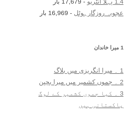
1.4 پہلا انٹریو
- 17,679 بار
عجوبہ روزگارہوٹل
- 16,969 بار
1 ميرا خاندان
1 ۔ ميرا انگريزی ميں بلاگ
2 ۔ جموں کشمیر میں میرا بچپن
3 ۔ کیا جموں کشمیر کے لوگ
پاکستانی ہیں