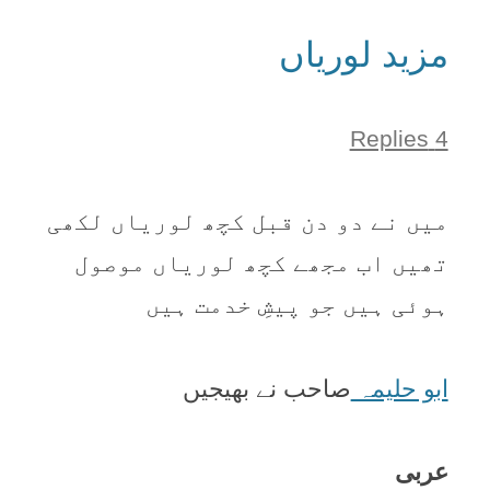
مزید لوریاں
4 Replies
میں نے دو دن قبل کچھ لوریاں لکھی
تھیں اب مجھے کچھ لوریاں موصول
ہوئی ہیں جو پیشِ خدمت ہیں
ابو حلیمہ
صاحب نے بھیجیں
عربی