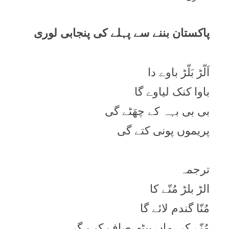
پاکستان بننے سے پہلے کی پنجابی لوری
اَلّڑ بَلّڑ باوے دا
باوا کنک لیاوے گا
بی بی بہہ کے چھَٹے گی
پریموں پونی کتے گی
ترجمہ
الڑ بلڑ مُنّے کا
مُنّا گندم لائے گا
مُنّے کی ماں بیٹھ صاف کرے گی