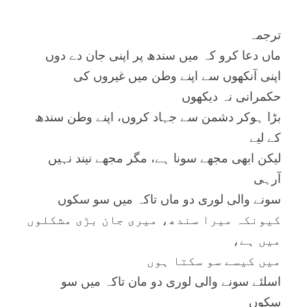
ترجمہ
ماں دعا کرو کہ میں سندھ پر اپنی جان دے دوں
اپنی آنکھوں سے اپنے وطن میں غیروں کی
حکمرانی نہ دیکھوں
بڑا ہوکر دشمن سے جہاد کروں، اپنے وطن سندھ
کے لیے
لیکن ابھی مجھے سونا ہے، مگر مجھے نیند نہیں
آرہی
سونے والی لوری دو ماں تاکہ میں سو سکوں
کیونکہ میرا سندھ، میری جان بڑی مشکلوں
میں ہے،
میں کیسے سو سکتا ہوں
اسلئے سونے والی لوری دو مان تاکہ میں سو
سکوں