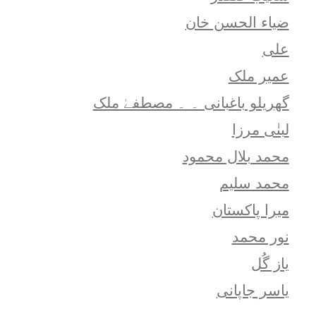
ضیاء الحسن خان
علی
عمیر ملک
گھریلو باغبانی ۔ ۔ مصطفےٰ ملک
لبنٰی مرزا
محمد بلال محمود
محمد سلیم
میرا پاکستان
نور محمد
یاز گُل
یاسر جاپانی