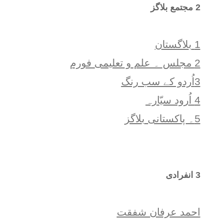
2 مجتمع بلاگز
1 بلاگستان
2 مجلس ۔ علم و تعلیمی فورم
3اُردو کے سب رنگ
4 اُرود سیّارہ
5۔ پاکستانی بلاگز
3 انفرادی
احمد عرفان شفقت