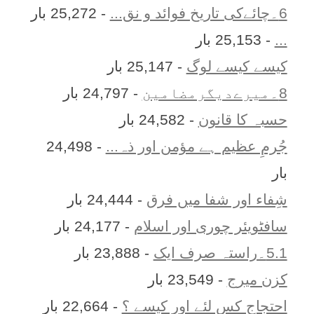
6۔چائےکی تاریخ فوائد و نق...
- 25,272 بار
...
- 25,153 بار
کیسے کیسے لوگ
- 25,147 بار
8۔میرےدیگرمضامین
- 24,797 بار
حسبہ کا قانون
- 24,582 بار
جُرمِ عظیم ہے مؤمن اور ذہ...
- 24,498
بار
شِفاء اور شفا میں فرق
- 24,444 بار
سافٹویئر چوری اور اسلام
- 24,177 بار
5.1۔راستہ صرف ایک
- 23,888 بار
کزن ميرج
- 23,549 بار
احتجاج کس لئے اور کیسے ؟
- 22,664 بار