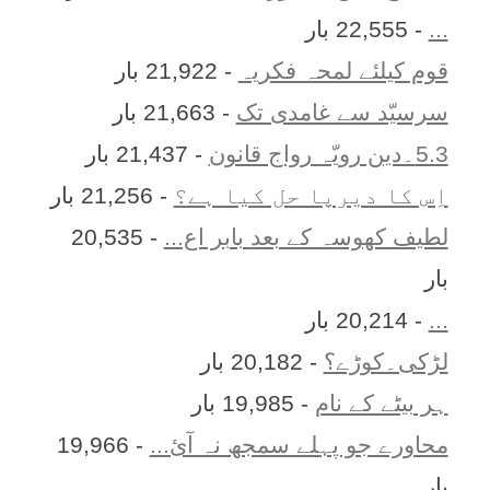
...
- 22,555 بار
قوم کیلئے لمحہ فکریہ
- 21,922 بار
سرسیّد سے غامدی تک
- 21,663 بار
5.3۔دین رویّہ رواج قانون
- 21,437 بار
اِس کا ديرپا حل کيا ہے؟
- 21,256 بار
لطیف کھوسہ کے بعد بابر اع...
- 20,535
بار
...
- 20,214 بار
لڑکی۔کوڑے؟
- 20,182 بار
ہر بيٹے کے نام
- 19,985 بار
محاورے جو پہلے سمجھ نہ آئ...
- 19,966
بار