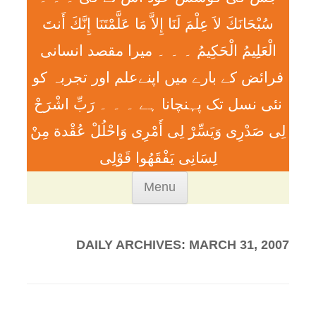
سُبْحَانَكَ لاَ عِلْمَ لَنَا إِلاَّ مَا عَلَّمْتَنَا إِنَّكَ أَنتَ
الْعَلِيمُ الْحَكِيمُ ۔ ۔ ۔ ميرا مقصد انسانی
فرائض کے بارے میں اپنےعلم اور تجربہ کو
نئی نسل تک پہنچانا ہے ۔ ۔ ۔ رَبِّ اشْرَحْ
لِی صَدْرِی وَيَسِّرْ لِی أَمْرِی وَاحْلُلْ عُقْدة مِنْ
لِسَانِی يَفْقَھُوا قَوْلِی
Skip
Menu
to
content
DAILY ARCHIVES:
MARCH 31, 2007