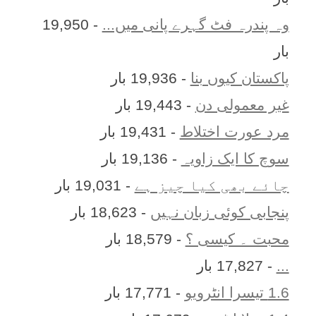
وہ پندرہ فٹ گہرے پانی میں...
- 19,950
بار
پاکستان کیوں بنا
- 19,936 بار
غیر معمولی دن
- 19,443 بار
مرد عورت اختلاط
- 19,431 بار
سوچ کا ایک زاویہ
- 19,136 بار
چائے بھی کیا چیز ہے
- 19,031 بار
پنجابی کوئی زبان نہیں
- 18,623 بار
محبت ۔ کیسی ؟
- 18,579 بار
...
- 17,827 بار
1.6 تیسرا انٹرویو
- 17,771 بار