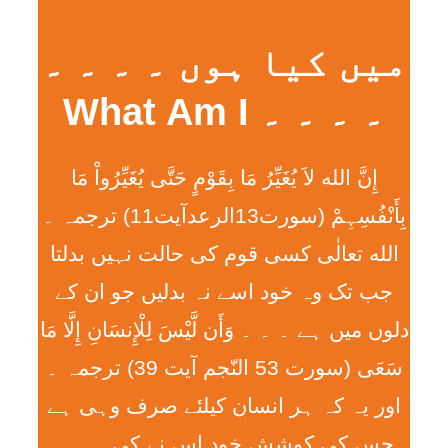
میں کیا ہوں ۔ ۔ ۔ ۔
۔ ۔ ۔ ۔ What Am I
إِنَّ الله لاَ يُغَيِّرُ مَا بِقَوْمٍ حَتَّی يُغَيِّرُواْ مَا
بِأَنْفُسِہِمْ (سورت13الرعدآیت11) ترجمہ ۔
الله تعالٰی کسی قوم کی حالت نہیں بدلتا
جب تک وہ خود اسے نہ بدلیں جو ان کے
دلوں میں ہے ۔ ۔ ۔ وَأَن لَّيْسَ لِلْإِنسَانِ إِلَّا مَا
سَعَی (سورت 53 النّجم آیت 39) ترجمہ ۔
اور یہ کہ ہر انسان کیلئے صرف وہی ہے
جس کی کوشش خود اس نے کی ۔ ۔ ۔