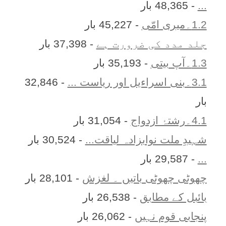
...
- 48,365 بار
1.2۔میری امّی
- 45,227 بار
جلد مدد کی ضرورت ہے
- 37,398 بار
1.3۔آپ بیتی
- 35,193 بار
3.1۔بنی اسراءیل اور ریاست ...
- 32,846
بار
4.1۔رشتۂ ازدواج
- 31,054 بار
شہیدِ ملت نوابزادہ لیاقت...
- 30,524 بار
...
- 29,587 بار
چھوٹی چھوٹی باتیں ۔ لغزش
- 28,101 بار
بائبل کے مطابق
- 26,538 بار
پنجابی قوم نہیں
- 26,062 بار