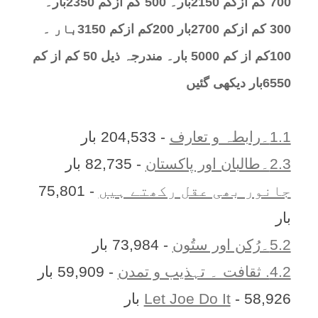
700 کم ازکم 2150بار۔ 500 کم ازکم 2350بار۔
300 کم ازکم 2700بار 200کم ازکم 3150بار ۔
100کم از کم 5000 بار۔ مندرجہ ذیل 50 کم از کم
6550بار دیکھی گئیں
1.1۔رابطہ و تعارف
- 204,533 بار
2.3۔طالبان اور پاکستان
- 82,735 بار
جانور بھی عقل رکھتے ہیں
- 75,801
بار
5.2۔رُکن اور ستُون
- 73,984 بار
4.2. ثقافت ۔ تہذیب و تمدن
- 59,909 بار
- 58,926 بار
Let Joe Do It