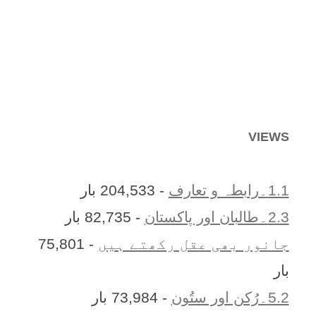
VIEWS
1.1۔رابطہ و تعارف
- 204,533 بار
2.3۔طالبان اور پاکستان
- 82,735 بار
جانور بھی عقل رکھتے ہیں
- 75,801
بار
5.2۔رُکن اور ستُون
- 73,984 بار