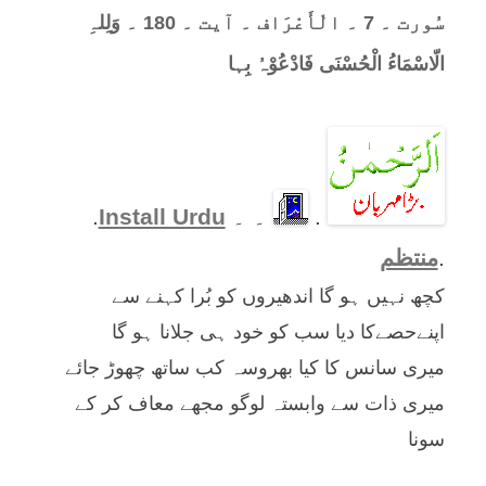
سُورت ۔ 7 ۔ الْأَعْرَاف ۔ آیت ۔ 180 ۔ وَلِلہِ
الّاسْمَاءُ الْحُسْنَی فَادْعُوْہُ بِہا
.
۔ ۔
Install Urdu
.
.
منتظم
کچھ نہیں ہو گا اندھیروں کو بُرا کہنے سے
اپنےحصےکا دیا سب کو خود ہی جلانا ہو گا
میری سانس کا کیا بھروسہ کب ساتھ چھوڑ جائے
میری ذات سے وابستہ لوگو مجھے معاف کر کے
سونا