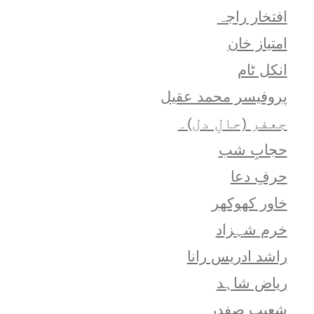
افتخار راجہ
امتياز خان
انکل ٹام
پروفیسر محمد عقیل
جعفر (حالِ دل)۔
حجابِ شب
حرفِ دعا
خاور کھوکھر
خرم شہزاد
راشد ادریس رانا
ریاض شاہد
شعيب صفدر