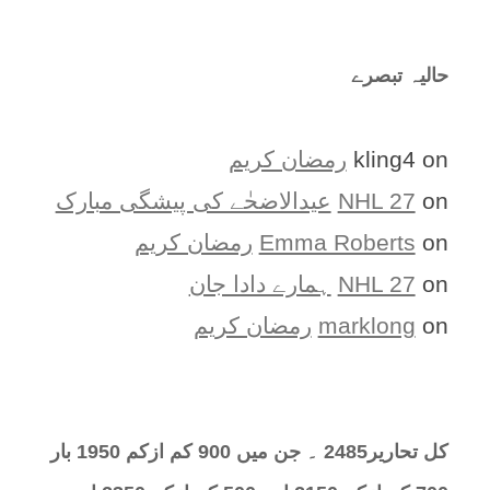
حالیہ تبصرے
on
kling4
رمضان کریم
on
NHL 27
عیدالاضحٰے کی پیشگی مبارک
on
Emma Roberts
رمضان کریم
on
NHL 27
ہمارے دادا جان
on
marklong
رمضان کریم
کل تحارير2485 ۔ جن میں 900 کم ازکم 1950 بار