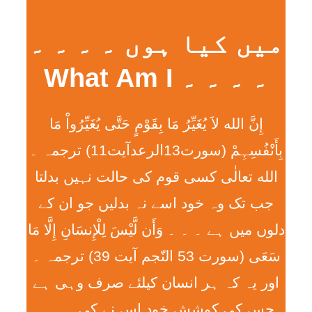
میں کیا ہوں ۔ ۔ ۔ ۔
۔ ۔ ۔ ۔ What Am I
إِنَّ الله لاَ يُغَيِّرُ مَا بِقَوْمٍ حَتَّی يُغَيِّرُواْ مَا
بِأَنْفُسِہِمْ (سورت13الرعدآیت11) ترجمہ ۔
الله تعالٰی کسی قوم کی حالت نہیں بدلتا
جب تک وہ خود اسے نہ بدلیں جو ان کے
دلوں میں ہے ۔ ۔ ۔ وَأَن لَّيْسَ لِلْإِنسَانِ إِلَّا مَا
سَعَی (سورت 53 النّجم آیت 39) ترجمہ ۔
اور یہ کہ ہر انسان کیلئے صرف وہی ہے
جس کی کوشش خود اس نے کی ۔ ۔ ۔