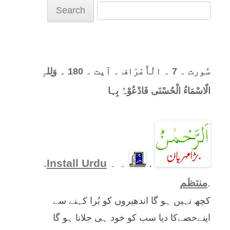
Search
for:
سُورت ۔ 7 ۔ الْأَعْرَاف ۔ آیت ۔ 180 ۔ وَلِلہِ
الّاسْمَاءُ الْحُسْنَی فَادْعُوْہُ بِہا
.
۔ ۔
Install Urdu
.
.
منتظم
کچھ نہیں ہو گا اندھیروں کو بُرا کہنے سے
اپنےحصےکا دیا سب کو خود ہی جلانا ہو گا