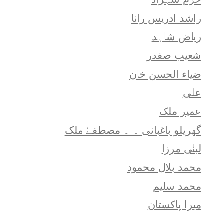
راشد ادریس رانا
ریاض شاہد
شعيب صفدر
ضیاء الحسن خان
علی
عمیر ملک
گھریلو باغبانی ۔ ۔ مصطفےٰ ملک
لبنٰی مرزا
محمد بلال محمود
محمد سلیم
میرا پاکستان