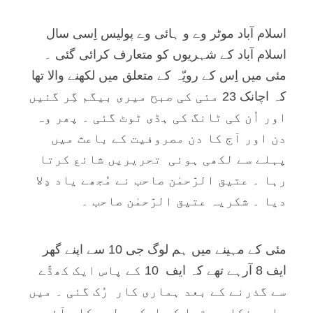
اسلام آباد موٹر وے و ہائی وے پوليس اِسی سال
اسلام آباد کے شہريوں کو متعارف کرائی گئی ۔
مئی ميں اِس کے رويّہ کے متعلق ميں لکھنے والا تھا
کہ اچانک 23 مئی کی صبح ميری بيگم گِر گئيں
اور اُن کی ٹانگ کی ہڈی ٹوٹ گئی ۔ پھر وہ
دن اور آج کا دن مصروفيت کے باعث ميں
پہلے سے لکھی ہوئی تحريريں شائع کرتا
رہا ۔ عتيق الرّحمٰن صاحب نے مُجھے ياد دِلا
ديا ۔ شکريہ عتيق الرّحمٰن صاحب ۔
مئی کے مہينے ميں ہم لوگ جی 10 سے اپنے گھر
ايف 8 آرہے تھے کہ ايف 10 کے پاس ايک کھڈّے
سے گذرنے کے بعد ہماری کار رُک گئی ۔ ميں
باہر نکا ہی تھا کہ ايک پوليس کار آئی ۔