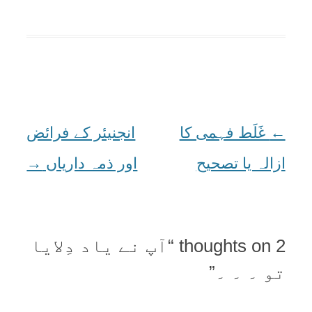
←
Post
غَلَط فہمی کا
انجنيئر کے فرائض
navigation
ازالہ يا تصحيح
اور ذمہ دارياں
→
2 thoughts on “
آپ نے ياد دِلايا
تو ۔ ۔ ۔
”