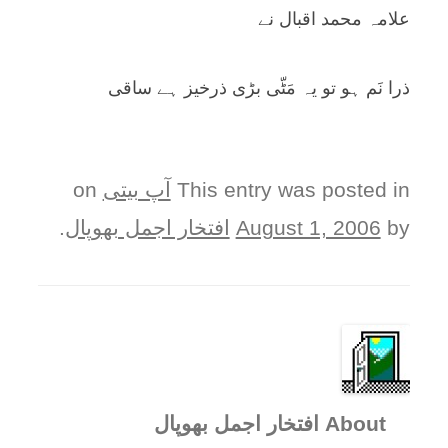
علامہ محمد اقبال نے
ذرا نَم ہو تو يہ مَٹّی بڑی ذرخيز ہے ساقی
This entry was posted in
آپ بيتی
on
by
August 1, 2006
افتخار اجمل بھوپال
.
About افتخار اجمل بھوپال