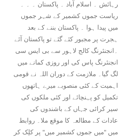
رہائش ۔ اسلام آباد ۔ پاکستان ۔ ۔ ۔
ریاست جموں کشمیر کے شہر جموں
میں پیدا ہوا ۔ پاکستان بننے کے بعد
ہجرت پر مجبور کئے گئے تو پاکستان آئے
۔انجنئرنگ کالج لاہور سے بی ایس سی
انجنئرنگ پاس کی اور روزی کمانے میں
لگ گیا۔ ملازمت کے دوران اللہ نے قومی
اہمیت کے کئی منصوبے میرے ہاتھوں
تکمیل کو پہنچائے اور کئی ملکوں کی
سیر کرائی جہاں کے باشندوں کی
عادات کے مطالعہ کا موقع ملا۔ روابط
میں "میں جموں کشمیر میں" پر کلِک کر