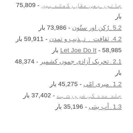
جانور بھی عقل رکھتے ہیں
- 75,809
بار
5.2۔رُکن اور ستُون
- 73,986 بار
4.2. ثقافت ۔ تہذیب و تمدن
- 59,911 بار
- 58,985 بار
Let Joe Do It
2.1۔تحریک آزادی جموں کشمیر
- 48,374
بار
1.2۔میری امّی
- 45,275 بار
جلد مدد کی ضرورت ہے
- 37,402 بار
1.3۔آپ بیتی
- 35,196 بار