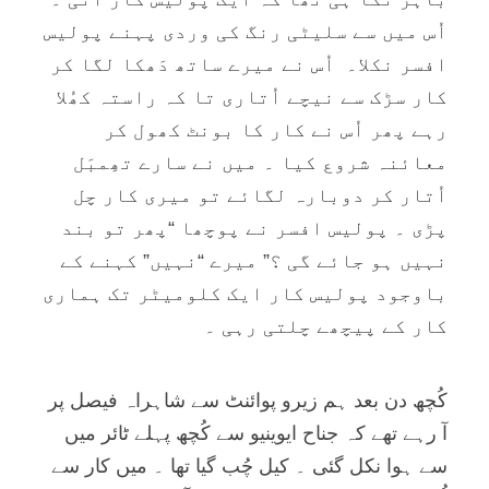
اُس ميں سے سليٹی رنگ کی وردی پہنے پوليس
افسر نکلا۔ اُس نے ميرے ساتھ دَھکا لگا کر
کار سڑک سے نيچے اُتاری تا کہ راستہ کھُلا
رہے پھر اُس نے کار کا بونٹ کھول کر
معائنہ شروع کيا ۔ ميں نے سارے تھِمبَل
اُتار کر دوبارہ لگائے تو ميری کار چل
پڑی ۔ پوليس افسر نے پوچھا “پھر تو بند
نہيں ہو جائے گی ؟” ميرے “نہيں” کہنے کے
باوجود پوليس کار ايک کلوميٹر تک ہماری
کار کے پيچھے چلتی رہی ۔
کُچھ دن بعد ہم زيرو پوائنٹ سے شاہراہ فيصل پر
آ رہے تھے کہ جناح ايوينيو سے کُچھ پہلے ٹائر ميں
سے ہوا نکل گئی ۔ کيل چُب گيا تھا ۔ ميں کار سے