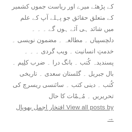
کے پڑھئے میرے اور ریاست جموں کشمیر
کے متعلق حقائق جو پہلے آپ کے علم
میں شائد ہی آئے ہوں گے ۔ ۔ ۔
دلچسپیاں ۔ مطالعہ ۔ مضمون نویسی ۔
خدمتِ انسانیت ۔ ویب گردی ۔ ۔ ۔
پسندیدہ کُتب ۔ بانگ درا ۔ ضرب کلِیم ۔
بال جبریل ۔ گلستان سعدی ۔ تاریخی
کُتب ۔ دینی کتب ۔ سائنسی ریسرچ کی
تحریریں ۔ مُہمْات کا حال
View all posts by افتخار اجمل بھوپال
→