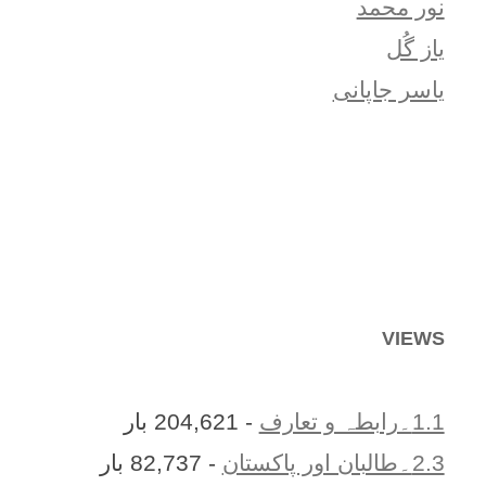
نور محمد
یاز گُل
یاسر جاپانی
VIEWS
1.1۔رابطہ و تعارف
- 204,621 بار
2.3۔طالبان اور پاکستان
- 82,737 بار