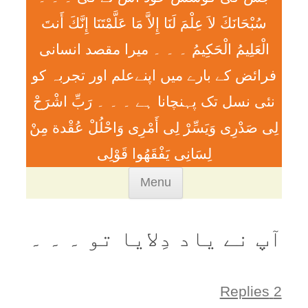
سُبْحَانَكَ لاَ عِلْمَ لَنَا إِلاَّ مَا عَلَّمْتَنَا إِنَّكَ أَنتَ
الْعَلِيمُ الْحَكِيمُ ۔ ۔ ۔ ميرا مقصد انسانی
فرائض کے بارے میں اپنےعلم اور تجربہ کو
نئی نسل تک پہنچانا ہے ۔ ۔ ۔ رَبِّ اشْرَحْ
لِی صَدْرِی وَيَسِّرْ لِی أَمْرِی وَاحْلُلْ عُقْدة مِنْ
لِسَانِی يَفْقَھُوا قَوْلِی
Skip
Menu
to
content
آپ نے ياد دِلايا تو ۔ ۔ ۔
2 Replies