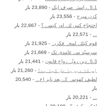
5.1۔راستہ صرف ایک
- 23,890 بار
کزن ميرج
- 23,556 بار
احتجاج کس لئے اور کیسے ؟
- 22,667 بار
...
- 22,571 بار
قوم کیلئے لمحہ فکریہ
- 21,925 بار
سرسیّد سے غامدی تک
- 21,669 بار
5.3۔دین رویّہ رواج قانون
- 21,441 بار
اِس کا ديرپا حل کيا ہے؟
- 21,260 بار
لطیف کھوسہ کے بعد بابر اع...
- 20,540
بار
...
- 20,221 بار