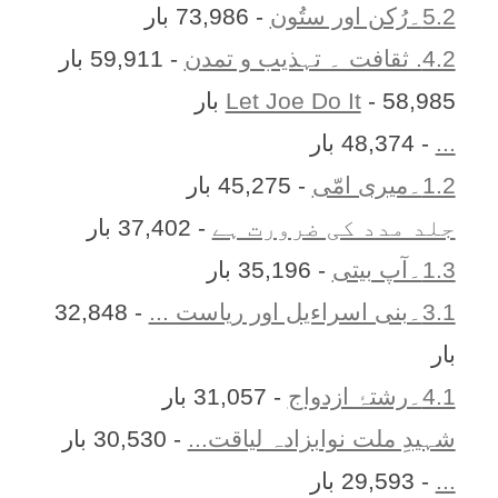
5.2۔رُکن اور ستُون
- 73,986 بار
4.2. ثقافت ۔ تہذیب و تمدن
- 59,911 بار
- 58,985 بار
Let Joe Do It
...
- 48,374 بار
1.2۔میری امّی
- 45,275 بار
جلد مدد کی ضرورت ہے
- 37,402 بار
1.3۔آپ بیتی
- 35,196 بار
3.1۔بنی اسراءیل اور ریاست ...
- 32,848
بار
4.1۔رشتۂ ازدواج
- 31,057 بار
شہیدِ ملت نوابزادہ لیاقت...
- 30,530 بار
...
- 29,593 بار