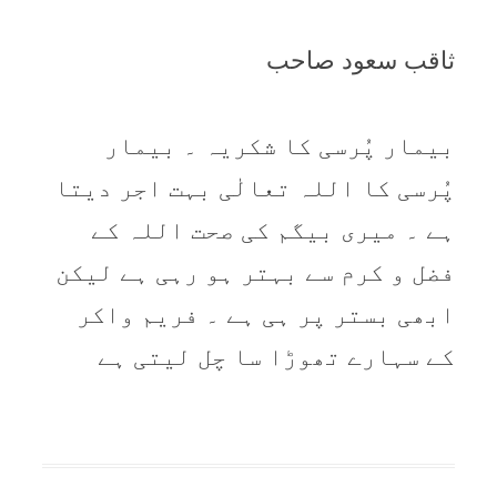
ثاقب سعود صاحب
بيمار پُرسی کا شکريہ ۔ بيمار
پُرسی کا اللہ تعالٰی بہت اجر ديتا
ہے ۔ ميری بيگم کی صحت اللہ کے
فضل و کرم سے بہتر ہو رہی ہے ليکن
ابھی بستر پر ہی ہے ۔ فريم واکر
کے سہارے تھوڑا سا چل ليتی ہے