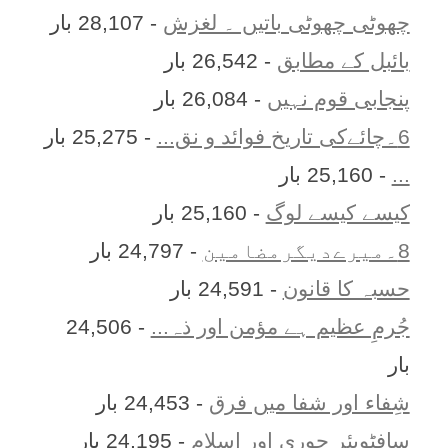
چھوٹی چھوٹی باتیں ۔ لغزش
- 28,107 بار
بائبل کے مطابق
- 26,542 بار
پنجابی قوم نہیں
- 26,084 بار
6۔چائےکی تاریخ فوائد و نق...
- 25,275 بار
...
- 25,160 بار
کیسے کیسے لوگ
- 25,160 بار
8۔میرےدیگرمضامین
- 24,797 بار
حسبہ کا قانون
- 24,591 بار
جُرمِ عظیم ہے مؤمن اور ذہ...
- 24,506
بار
شِفاء اور شفا میں فرق
- 24,453 بار
سافٹویئر چوری اور اسلام
- 24,195 بار