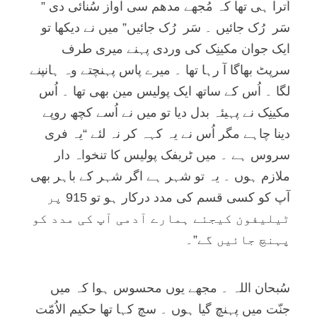
اُترا ہی تھا کہ مُجھے مدھم سی آواز سُنائی دی ”
سَر رُک جائيں ۔ سَر رُک جائيں” ميں نے ديکھا تو
ايک جوان مکينِک کی وردی پہنے ميری طرف
سرپٹ بھاگا آ رہا تھا ۔ ميرے پاس پہنچتے وہ ہانپنے
لگا ۔ اُس کے ساتھ ايک پوليس مين بھی تھا ۔ اُس
مکينِک نے پہيئہ بدل ديا تو ميں نے اُسے کچھ روپے
دينا چاہے مگر اُس نے يہ کہہ کر نہ لئے “يہ فری
سروس ہے ۔ ميں ٹريفک پوليس کا تنخواہ دار
ملازم ہوں ۔ يہ تو شہر ہے اگر شہر کے باہر بھی
آپ کو کسی قسم کی مدد درکار ہو تو 915 پر
ٹيليفون کيجئے ہمارے آدمی آپ کی مدد کو
پہنچ جائيں گے”۔
سُبحان اللہ ۔ مجھے يوں محسوس ہوا کہ ميں
جنّت ميں پہنچ گيا ہوں ۔ سچ کہا تھا حکيم الاُمّت