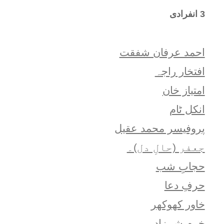
3 انفرادی
احمد عرفان شفقت
افتخار راجہ
امتياز خان
انکل ٹام
پروفیسر محمد عقیل
جعفر (حالِ دل)۔
حجابِ شب
حرفِ دعا
خاور کھوکھر
خرم شہزاد