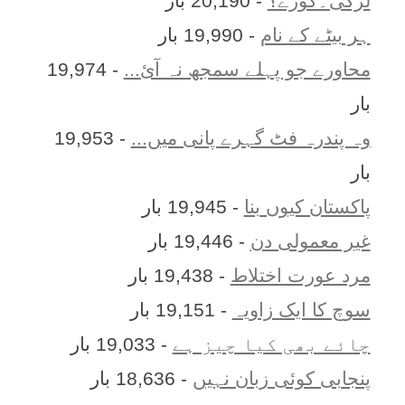
لڑکی۔کوڑے؟
- 20,190 بار
ہر بيٹے کے نام
- 19,990 بار
محاورے جو پہلے سمجھ نہ آئ...
- 19,974
بار
وہ پندرہ فٹ گہرے پانی میں...
- 19,953
بار
پاکستان کیوں بنا
- 19,945 بار
غیر معمولی دن
- 19,446 بار
مرد عورت اختلاط
- 19,438 بار
سوچ کا ایک زاویہ
- 19,151 بار
چائے بھی کیا چیز ہے
- 19,033 بار
پنجابی کوئی زبان نہیں
- 18,636 بار