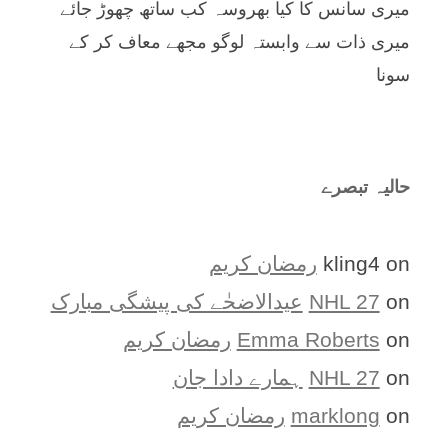
میری سانس کا کیا بھروسہ کب ساتھ چھوڑ جائے
میری ذات سے وابستہ لوگو مجھے معاف کر کے
سونا
حالیہ تبصرے
on
kling4
رمضان کریم
on
NHL 27
عیدالاضحٰے کی پیشگی مبارک
on
Emma Roberts
رمضان کریم
on
NHL 27
ہمارے دادا جان
on
marklong
رمضان کریم