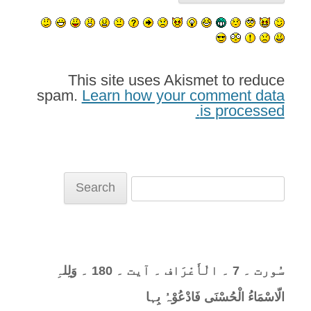
This site uses Akismet to reduce
spam.
Learn how your comment data
is processed.
Search
for:
سُورت ۔ 7 ۔ الْأَعْرَاف ۔ آیت ۔ 180 ۔ وَلِلہِ
الّاسْمَاءُ الْحُسْنَی فَادْعُوْہُ بِہا