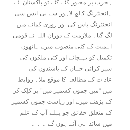
ہجرت پر مجبور کئے گئے تو پاکستان آئے
۔انجنئرنگ کالج لاہور سے بی ایس سی
انجنئرنگ پاس کی اور روزی کمانے میں
لگ گیا۔ ملازمت کے دوران اللہ نے قومی
اہمیت کے کئی منصوبے میرے ہاتھوں
تکمیل کو پہنچائے اور کئی ملکوں کی
سیر کرائی جہاں کے باشندوں کی
عادات کے مطالعہ کا موقع ملا۔ روابط
میں "میں جموں کشمیر میں" پر کلِک کر
کے پڑھئے میرے اور ریاست جموں کشمیر
کے متعلق حقائق جو پہلے آپ کے علم
میں شائد ہی آئے ہوں گے ۔ ۔ ۔