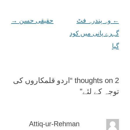
←
Post
وہ پندرہ فٹ
حقیقی حسن
→
navigation
گہرے پانی میں کود
گیا
2 thoughts on “
اردو قلمکاروں کی
توجہ کے لئے
”
Attiq-ur-Rehman