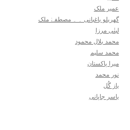
عمیر ملک
گھریلو باغبانی ۔ ۔ مصطفےٰ ملک
لبنٰی مرزا
محمد بلال محمود
محمد سلیم
میرا پاکستان
نور محمد
یاز گُل
یاسر جاپانی