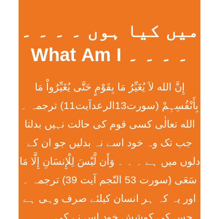
میں کیا ہوں ۔ ۔ ۔ ۔
۔ ۔ ۔ ۔ What Am I
إِنَّ الله لاَ يُغَيِّرُ مَا بِقَوْمٍ حَتَّی يُغَيِّرُواْ مَا
بِأَنْفُسِہِمْ (سورت13الرعدآیت11) ترجمہ ۔
الله تعالٰی کسی قوم کی حالت نہیں بدلتا
جب تک وہ خود اسے نہ بدلیں جو ان کے
دلوں میں ہے ۔ ۔ ۔ وَأَن لَّيْسَ لِلْإِنسَانِ إِلَّا مَا
سَعَی (سورت 53 النّجم آیت 39) ترجمہ ۔
اور یہ کہ ہر انسان کیلئے صرف وہی ہے
جس کی کوشش خود اس نے کی ۔ ۔ ۔