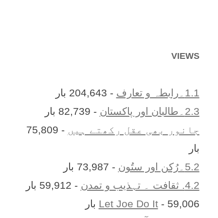
VIEWS
1.1۔رابطہ و تعارف
- 204,643 بار
2.3۔طالبان اور پاکستان
- 82,739 بار
جانور بھی عقل رکھتے ہیں
- 75,809
بار
5.2۔رُکن اور ستُون
- 73,987 بار
4.2. ثقافت ۔ تہذیب و تمدن
- 59,912 بار
- 59,006 بار
Let Joe Do It