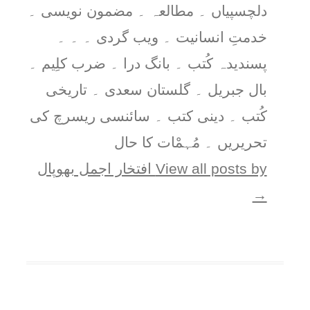
دلچسپیاں ۔ مطالعہ ۔ مضمون نویسی ۔
خدمتِ انسانیت ۔ ویب گردی ۔ ۔ ۔
پسندیدہ کُتب ۔ بانگ درا ۔ ضرب کلِیم ۔
بال جبریل ۔ گلستان سعدی ۔ تاریخی
کُتب ۔ دینی کتب ۔ سائنسی ریسرچ کی
تحریریں ۔ مُہمْات کا حال
View all posts by افتخار اجمل بھوپال
→