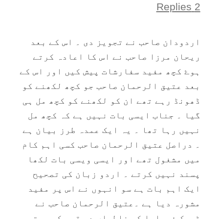
2 Replies
اردودان صاحب نے تجویز دی ۔ اس کے بعد
ریحان مرزا صاحب نے اس کا اعادہ کرتے
ہوۓ کچھ مفید سفارشات پیش کیں اور اس کے
بعد عتیق الرحمان صاحب جو کچھ لکھنے کو
ڈھونڈ رہے تھے ان کو لکھنے کو کچھ مل ہی
گیا ۔ جناب ایسی بات نہیں ہے کہ کچھ مل
نہیں رہا تھا ۔ یہ ایک عمدہ طرز بیان ہے
۔ دراصل عتیق الرحمان صاحب کسی اہم کام
میں مشغول تھے اور ایسی ویسی بات لکھا
پسند نہیں کرتے ۔ اردو زبان کی تصحیح
ایک اہم بات ہے سو انہوں نے اس پر مفید
مشورہ دیا ہے ۔عتیق الرحمان صاحب نے
ٹھیک فرمایا کہ غلطیاں دو قسم کی ہوتی