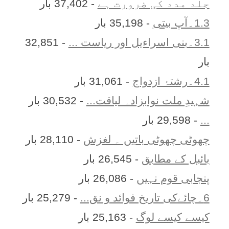
جلد مدد کی ضرورت ہے
- 37,402 بار
1.3۔آپ بیتی
- 35,198 بار
3.1۔بنی اسراءیل اور ریاست ...
- 32,851
بار
4.1۔رشتۂ ازدواج
- 31,061 بار
شہیدِ ملت نوابزادہ لیاقت...
- 30,532 بار
...
- 29,598 بار
چھوٹی چھوٹی باتیں ۔ لغزش
- 28,110 بار
بائبل کے مطابق
- 26,545 بار
پنجابی قوم نہیں
- 26,086 بار
6۔چائےکی تاریخ فوائد و نق...
- 25,279 بار
کیسے کیسے لوگ
- 25,163 بار