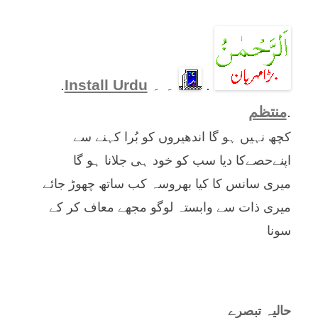
.
۔ ۔
Install Urdu
.
.
منتظم
کچھ نہیں ہو گا اندھیروں کو بُرا کہنے سے
اپنےحصےکا دیا سب کو خود ہی جلانا ہو گا
میری سانس کا کیا بھروسہ کب ساتھ چھوڑ جائے
میری ذات سے وابستہ لوگو مجھے معاف کر کے
سونا
حالیہ تبصرے