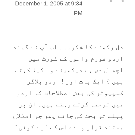
December 1, 2005 at 9:34
PM
دل رکھنے کا شکریہ۔ اب آپ نے گیند
اردو فورم والوں کے کورٹ میں
اچھال دی ہے دیکھیئے وہ کیا کہتے
ہیں ؟ ایک بات اور ! اردو بلاگر
کمپیوٹر کی بعض اصطلاحات کا اردو
میں ترجمہ کرتے رہتے ہیں۔ ان پر
پہلے تو بحث کی جائے پھر جو اصطلاح
مستند قرار پائے اس کے لیے کوئی “