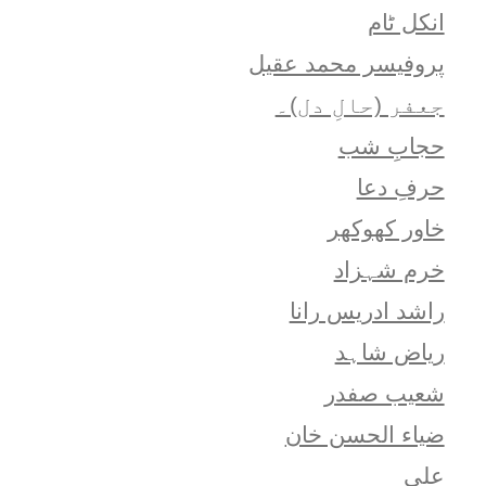
انکل ٹام
پروفیسر محمد عقیل
جعفر (حالِ دل)۔
حجابِ شب
حرفِ دعا
خاور کھوکھر
خرم شہزاد
راشد ادریس رانا
ریاض شاہد
شعيب صفدر
ضیاء الحسن خان
علی