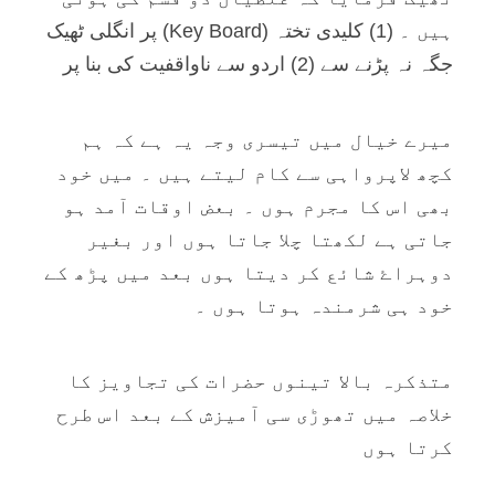
ہیں ۔ (1) کلیدی تختہ (Key Board) پر انگلی ٹھیک
جگہ نہ پڑنے سے (2) اردو سے ناواقفیت کی بنا پر
میرے خیال میں تیسری وجہ یہ ہے کہ ہم
کچھ لاپرواہی سے کام لیتے ہیں ۔ میں خود
بھی اس کا مجرم ہوں ۔ بعض اوقات آمد ہو
جاتی ہے لکھتا چلا جاتا ہوں اور بغیر
دوہراۓ شائع کر دیتا ہوں بعد میں پڑھ کے
خود ہی شرمندہ ہوتا ہوں ۔
متذکرہ بالا تینوں حضرات کی تجاویز کا
خلاصہ میں تھوڑی سی آمیزش کے بعد اس طرح
کرتا ہوں