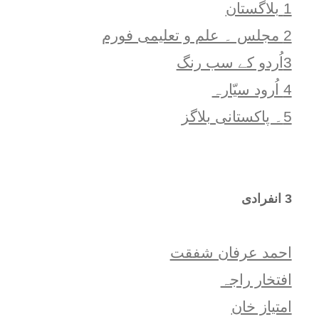
1 بلاگستان
2 مجلس ۔ علم و تعلیمی فورم
3اُردو کے سب رنگ
4 اُرود سیّارہ
5۔ پاکستانی بلاگز
3 انفرادی
احمد عرفان شفقت
افتخار راجہ
امتياز خان