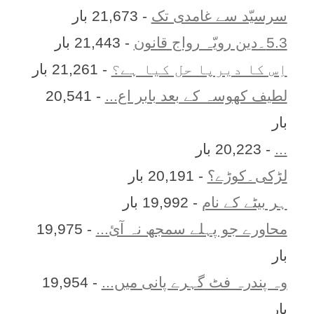
سرسیّد سے غامدی تک
- 21,673 بار
5.3۔دین رویّہ رواج قانون
- 21,443 بار
اِس کا ديرپا حل کيا ہے؟
- 21,261 بار
لطیف کھوسہ کے بعد بابر اع...
- 20,541
بار
...
- 20,223 بار
لڑکی۔کوڑے؟
- 20,191 بار
ہر بيٹے کے نام
- 19,992 بار
محاورے جو پہلے سمجھ نہ آئ...
- 19,975
بار
وہ پندرہ فٹ گہرے پانی میں...
- 19,954
بار