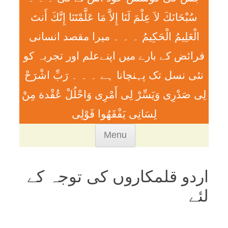
سُبْحَانَكَ لاَ عِلْمَ لَنَا إِلاَّ مَا عَلَّمْتَنَا إِنَّكَ أَنتَ
الْعَلِيمُ الْحَكِيمُ ۔ ۔ ۔ ميرا مقصد انسانی
فرائض کے بارے میں اپنےعلم اور تجربہ کو
نئی نسل تک پہنچانا ہے ۔ ۔ ۔ رَبِّ اشْرَحْ
لِی صَدْرِی وَيَسِّرْ لِی أَمْرِی وَاحْلُلْ عُقْدة مِنْ
لِسَانِی يَفْقَھُوا قَوْلِی
Skip
Menu
to
content
اردو قلمکاروں کی توجہ کے
لئے