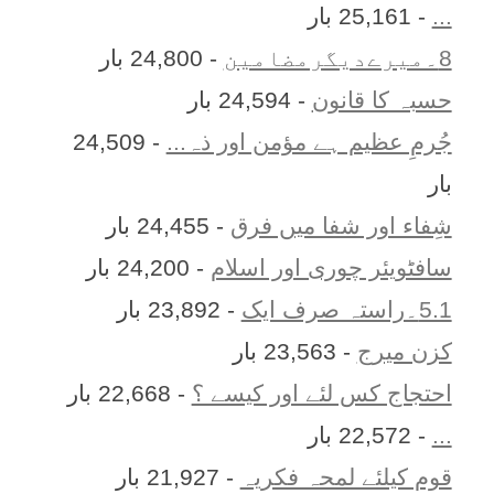
...
- 25,161 بار
8۔میرےدیگرمضامین
- 24,800 بار
حسبہ کا قانون
- 24,594 بار
جُرمِ عظیم ہے مؤمن اور ذہ...
- 24,509
بار
شِفاء اور شفا میں فرق
- 24,455 بار
سافٹویئر چوری اور اسلام
- 24,200 بار
5.1۔راستہ صرف ایک
- 23,892 بار
کزن ميرج
- 23,563 بار
احتجاج کس لئے اور کیسے ؟
- 22,668 بار
...
- 22,572 بار
قوم کیلئے لمحہ فکریہ
- 21,927 بار