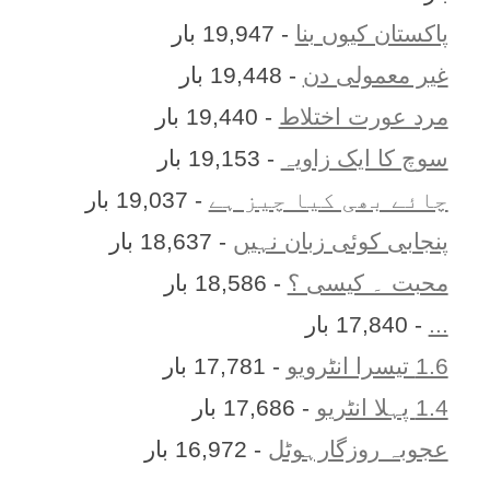
پاکستان کیوں بنا
- 19,947 بار
غیر معمولی دن
- 19,448 بار
مرد عورت اختلاط
- 19,440 بار
سوچ کا ایک زاویہ
- 19,153 بار
چائے بھی کیا چیز ہے
- 19,037 بار
پنجابی کوئی زبان نہیں
- 18,637 بار
محبت ۔ کیسی ؟
- 18,586 بار
...
- 17,840 بار
1.6 تیسرا انٹرویو
- 17,781 بار
1.4 پہلا انٹریو
- 17,686 بار
عجوبہ روزگارہوٹل
- 16,972 بار