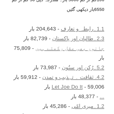
6550بار دیکھی گئیں
1.1۔رابطہ و تعارف
- 204,643 بار
2.3۔طالبان اور پاکستان
- 82,739 بار
جانور بھی عقل رکھتے ہیں
- 75,809
بار
5.2۔رُکن اور ستُون
- 73,987 بار
4.2. ثقافت ۔ تہذیب و تمدن
- 59,912 بار
- 59,006 بار
Let Joe Do It
...
- 48,377 بار
1.2۔میری امّی
- 45,286 بار