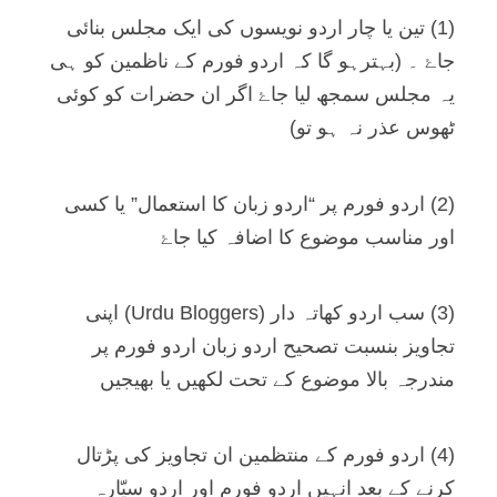
(1) تین یا چار اردو نویسوں کی ایک مجلس بنائی
جاۓ ۔ (بہترہو گا کہ اردو فورم کے ناظمین کو ہی
یہ مجلس سمجھ لیا جاۓ اگر ان حضرات کو کوئی
ٹھوس عذر نہ ہو تو)
(2) اردو فورم پر “اردو زبان کا استعمال” یا کسی
اور مناسب موضوع کا اضافہ کیا جاۓ
(3) سب اردو کھاتہ دار (Urdu Bloggers) اپنی
تجاویز بنسبت تصحیح اردو زبان اردو فورم پر
مندرجہ بالا موضوع کے تحت لکھیں یا بھیجیں
(4) اردو فورم کے منتظمین ان تجاویز کی پڑتال
کرنے کے بعد انہیں اردو فورم اور اردو سیّارہ