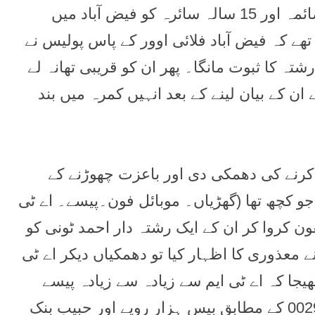
بجے طاہر اور بلاّ اپنی رشتہ دار خواتین 32 سالہ صائمہ اور 15 سالہ سائرہ کو فیض آباد میں
تھے کہ فیض آباد فلائی اوور کے پاس پولیس نے
ہ کا ثبوت مانگا۔ پھر ان کو قریبی تھانہ لے
ن کے بیان لینے کے بعد انہیں کمرہ میں بند
کرنے کی دھمکی دی اور باعزت چھوڑنے کے
و کچھ تھا (گھڑیاں۔ موبائل فون۔پیسے۔ اے ٹی
ون کروا کر ان کے ایک رشتہ دار احمد ٹونی کو
ی نے معذوری کا اظہار کیا تو دھمکیاں دیکر اے ٹی
ھیجا کہ اے ٹی ایم سے زیادہ سے زیادہ پیسے
نکال کر لائیں۔ وہ الائیڈ بنک سے رسید نمبر 00298099 کے مطابق بیس ہزار روپے اور حبیب بنک