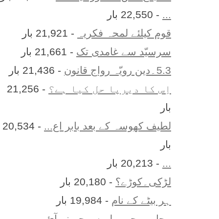
...
- 22,550 بار
قوم کیلئے لمحہ فکریہ
- 21,921 بار
سرسیّد سے غامدی تک
- 21,661 بار
5.3۔دین رویّہ رواج قانون
- 21,436 بار
اِس کا ديرپا حل کيا ہے؟
- 21,256
بار
لطیف کھوسہ کے بعد بابر اع...
- 20,534
بار
...
- 20,213 بار
لڑکی۔کوڑے؟
- 20,180 بار
ہر بيٹے کے نام
- 19,984 بار
محاورے جو پہلے سمجھ نہ آئ...
-