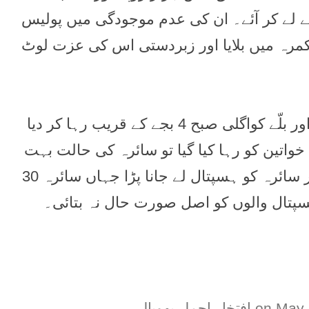
ق پانچ ہزار روپے لے کر آئے۔ ان کی عدم موجودگی میں پولیس
 کمرہ میں بلایا اور زبردستی اس کی عزت لوٹ
ٹونی نے واپس آ کر پچیس ہزار روپے دئیے تو طاہر اور بلّے کواگلی صبح 4 بجے کے قریب رہا کر دیا
س رکھا۔ جب خواتین کو رہا کیا گیا تو سائرہ کی حالت بہت
خراب تھی۔ ٹونی خواتین کو اپنے گھر لے گیا مگر پھر سائرہ کو ہسپتال لے جانا پڑا جہاں سائرہ 30
سپتال والوں کو اصل صورت حال نہ بتائی۔
May 
افتخار اجمل بھوپال
.