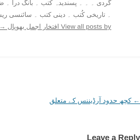
گردی ۔ ۔ ۔ پسندیدہ کُتب ۔ بانگ درا ۔ 
۔ تاریخی کُتب ۔ دینی کتب ۔ سائنسی ریس
View all posts by افتخار اجمل بھوپال
→
←
Post
کچھ حدود آرڈیننس کے متعلق
navigation
Leave a Reply