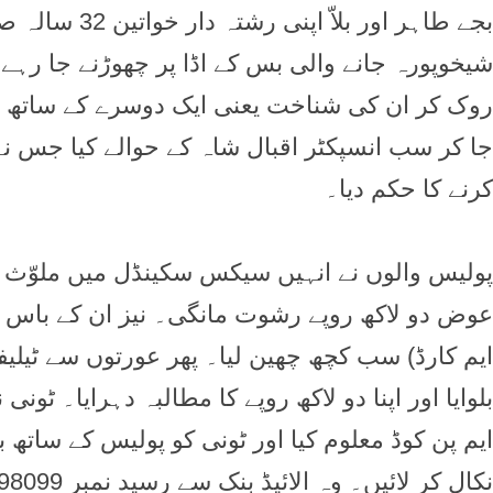
شیخوپورہ جانے والی بس کے اڈا پر چھوڑنے جا رہے 
روک کر ان کی شناخت یعنی ایک دوسرے کے ساتھ رشت
جا کر سب انسپکٹر اقبال شاہ کے حوالے کیا جس نے ا
کرنے کا حکم دیا۔
پولیس والوں نے انہیں سیکس سکینڈل میں ملوّث 
عوض دو لاکھ روپے رشوت مانگی۔ نیز ان کے باس ج
ایم کارڈ) سب کچھ چھین لیا۔ پھر عورتوں سے ٹیلیف
بلوایا اور اپنا دو لاکھ روپے کا مطالبہ دہرایا۔ ٹون
ایم پن کوڈ معلوم کیا اور ٹونی کو پولیس کے ساتھ ب