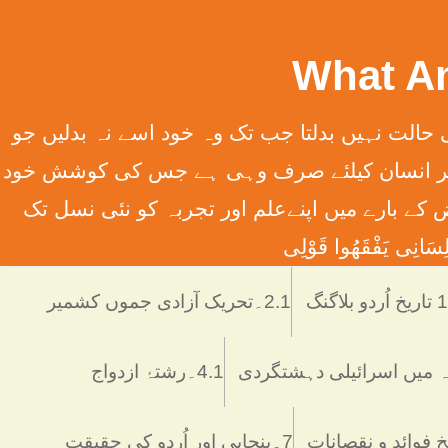
سِہِمْ (سورت13الرعدآیت11) ترجمہ ۔ الله تعالٰی کسی قوم کی حالت نہیں بدلتا جب تک وہ خود اسے نہ بدلیں جو
َانِ إِلَّا مَا سَعَی (سورت 53 النّجم آیت 39) ترجمہ ۔ اور یہ کہ ہر انسان کیلئے صرف وہی ہے جس کی کوشش خود
 انسانی فرائض کے بارے میں اپنےعلم اور تجربہ کو نئی نسل تک
َانِی يَفْقَھُوا قَوْلِی
دو بلاگنگ
2.1۔تحریک آزادی جموں کشمیر
4.1۔رشتۂ ازدواج
7۔پنجابی اور اُردو کی حقیقت