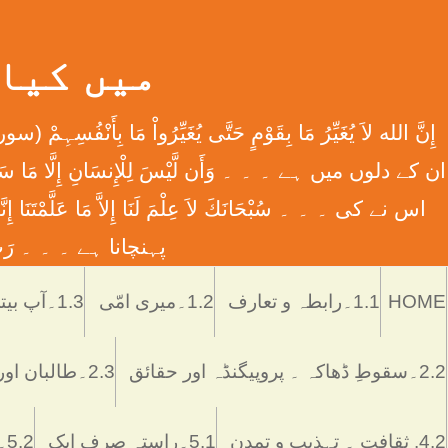
میں کیا ہوں
اس نے کی ۔ ۔ ۔ سُبْحَانَكَ لاَ عِلْمَ لَنَا إِلاَّ مَا عَل
پہنچانا ہے ۔ ۔ ۔ رَبِّ اش
HOME
1.1۔رابطہ و تعارف
1.2۔میری امّی
1.3۔آپ بیتی
2.2۔سقوطِ ڈھاکہ ۔ پروپیگنڈہ اور حقائق
2.3۔طالبان اور پاکستان
4.2. ثقافت ۔ تہذیب و تمدن
5.1۔راستہ صرف ایک
5.2۔رُکن اور ستُون