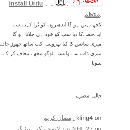
.
۔ ۔
Install Urdu
.
.
منتظم
کچھ نہیں ہو گا اندھیروں کو بُرا کہنے سے
اپنےحصےکا دیا سب کو خود ہی جلانا ہو گا
میری سانس کا کیا بھروسہ کب ساتھ چھوڑ جائے
میری ذات سے وابستہ لوگو مجھے معاف کر کے
سونا
حالیہ تبصرے
on
kling4
رمضان کریم
on
NHL 27
عیدالاضحٰے کی پیشگی