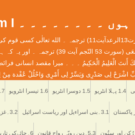
 ۔ ۔ ۔ ۔ ۔ ۔ ۔ ۔ What Am I
إِنَّ الله لاَ يُغَيِّرُ مَا بِقَوْمٍ حَتَّی يُغَيِّرُواْ مَا بِأَنْفُ
ان کے دلوں میں ہے ۔ ۔ ۔ وَأَن لَّيْسَ لِلْإِنس
َّمْتَنَا إِنَّكَ أَنتَ الْعَلِيمُ الْحَكِيمُ ۔ ۔ ۔ ميرا مقصد
ْرَحْ لِی صَدْرِی وَيَسِّرْ لِی أَمْرِی وَاحْلُلْ عُقْدة مِنْ لِس
Skip
to
1.4 پہلا انٹریو
1.5 دوسرا انٹریو
1.6 تیسرا انٹرویو
1.7 تاریخ اُر
content
3.1۔بنی اسراءیل اور ریاست اسرائیل
3.2۔غزہ ميں اسرائيلی دہشتگردی
5.3۔دین رویّہ رواج قانون
6۔چائےکی تاریخ فوائد و نقصانات