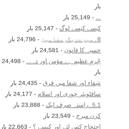
بار
...
- 25,149 بار
کیسے کیسے لوگ
- 25,147 بار
8۔میرےدیگرمضامین
- 24,796 بار
حسبہ کا قانون
- 24,581 بار
جُرمِ عظیم ہے مؤمن اور ذہ...
- 24,498
بار
شِفاء اور شفا میں فرق
- 24,435 بار
سافٹویئر چوری اور اسلام
- 24,177 بار
5.1۔راستہ صرف ایک
- 23,888 بار
کزن ميرج
- 23,549 بار
احتجاج کس لئے اور کیسے ؟
- 22,663 بار