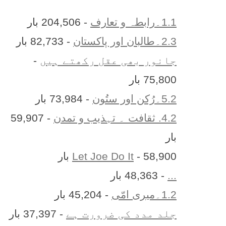
1.1۔رابطہ و تعارف
- 204,506 بار
2.3۔طالبان اور پاکستان
- 82,733 بار
جانور بھی عقل رکھتے ہیں
-
75,800 بار
5.2۔رُکن اور ستُون
- 73,984 بار
4.2. ثقافت ۔ تہذیب و تمدن
- 59,907
بار
- 58,900 بار
Let Joe Do It
...
- 48,363 بار
1.2۔میری امّی
- 45,204 بار
جلد مدد کی ضرورت ہے
- 37,397 بار