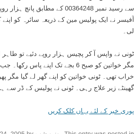
سے رسید نمبر 00364248 کے مطاب
آفیسر نے ایک پولیس مین کے ذریعہ سائرہ کو اپنے
لی۔
مگر خواتین کو صبح 6 بجے تک اپنے پا
گھینٹے زیر علاج رہی۔ ٹونی نے پولیس کے ڈر سے ہ
پوری خبر کے لئے یہاں کلک کریں
This entry was posted in
روز و شب
on
by
24, 2005