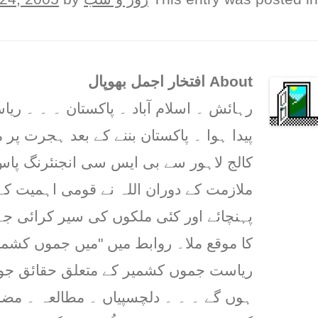
About افتخار اجمل بھوپال
رہائش ۔ اسلام آباد ۔ پاکستان ۔ ۔ ۔ 
پیدا ہوا ۔ پاکستان بننے کے بعد ہجرت پر م
کالج لاہور سے بی ایس سی انجنئرنگ پاس 
ملازمت کے دوران اللہ نے قومی اہمیت کے
پہنچائے اور کئی ملکوں کی سیر کرائی ج
کا موقع ملا۔ روابط میں "میں جموں کشمیر
ریاست جموں کشمیر کے متعلق حقائق جو پ
ہوں گے ۔ ۔ ۔ دلچسپیاں ۔ مطالعہ ۔ مض