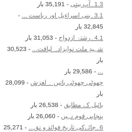
1.3۔آپ بیتی
- 35,191 بار
3.1۔بنی اسراءیل اور ریاست ...
-
32,845 بار
4.1۔رشتۂ ازدواج
- 31,053 بار
شہیدِ ملت نوابزادہ لیاقت...
- 30,523
بار
...
- 29,586 بار
چھوٹی چھوٹی باتیں ۔ لغزش
- 28,099
بار
بائبل کے مطابق
- 26,538 بار
پنجابی قوم نہیں
- 26,060 بار
6۔چائےکی تاریخ فوائد و نق...
- 25,271