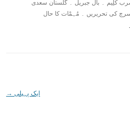
ضرب کلِیم ۔ بال جبریل ۔ گلستان سعدی
رچ کی تحریریں ۔ مُہمْات کا حال
ایک پہیلی
→