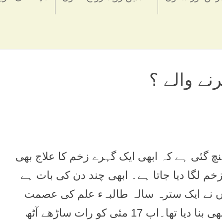
رنے والے ؟
 گئی ہے کہ ابھی ایک گہرے زخم کا علاج بھی
م لگا دیا جاتا ہے۔ ابھی چند دن کی بات ہے
ں نے ایک سترہ سالہ طالبہء علم کی عصمت
لوٹی تھی۔ اور الٹا اس پر برے چال چلن کا مقدمہ بھی بنا دیا تھا۔اب 17 مئی کو رات ساڑھے آٹھ