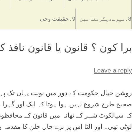
8۔میرےدیگرمضامین
9۔حقیقت وحی
برا کون ؟ قانون یا قانون نافذ ک
Leave a reply
روشن خیال حکومت کے دور میں نوبت یہاں تک پہنچ
صحیح طرح شروع نہیں ہوا ہوتا کہ ایک اور گہرا زخ
کہ سیالکوٹ شہر کے تھانہ میں قانون کے محافظو