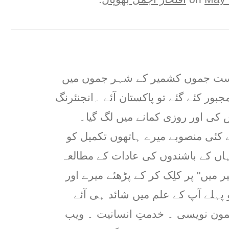
ریاست جموں کشمیر کے شہر جموں میں
جبور کئے گئے تو پاکستان آئے ۔انجنئرنگ
کی اور روزی کمانے میں لگ گیا۔
 کئی منصوبے میرے ہاتھوں تکمیل کو
ہاں کے باشندوں کی عادات کے مطالعہ
 میں" پر کلِک کر کے پڑھئے میرے اور
ہلے آپ کے علم میں شائد ہی آئے
مون نویسی ۔ خدمتِ انسانیت ۔ ویب