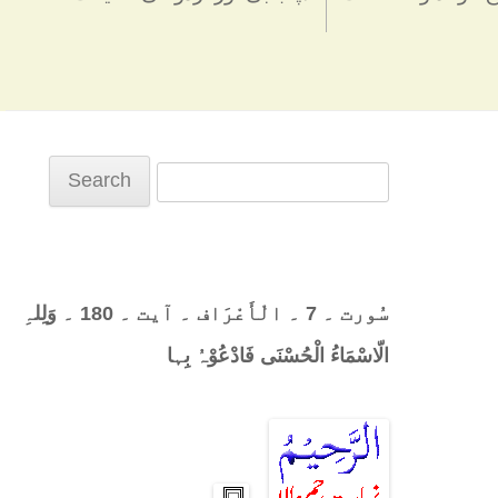
Search
for:
سُورت ۔ 7 ۔ الْأَعْرَاف ۔ آیت ۔ 180 ۔ وَلِلہِ
الّاسْمَاءُ الْحُسْنَی فَادْعُوْہُ بِہا