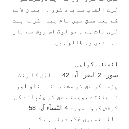
بُرے القاب سے یاد کرو ۔ ایمان لانے
کے بعد فسق میں نام پیدا کرنا بہت
بُری بات ہے ۔ جو لوگ اس روش سے باز
نہ آئیں وہ ظالم ہیں ۔
انصاف ۔گواہی
سورۃ 2 البقرۃ آیۃ 42 ۔ باطل کا رنگ
چڑھا کر حَق کو مشتبہ نہ بناؤ اور
نہ جانتے بوجھتے حَق کو چھُپانے کی
کوشش کرو ۔سورۃ 4 النّسآء آیۃ 58 ۔
اللہ تمہیں حُکم دیتا ہے کہ