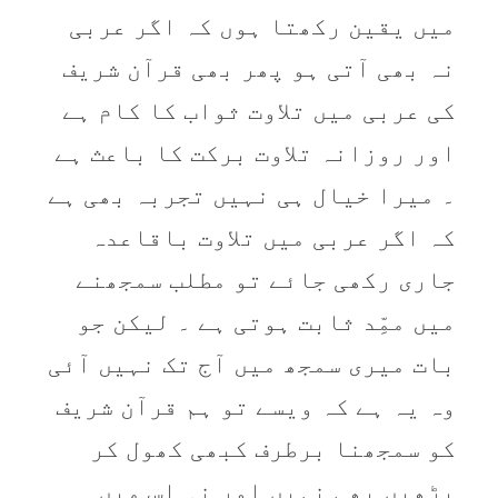
میں یقین رکھتا ہوں کہ اگر عربی
نہ بھی آتی ہو پھر بھی قرآن شریف
کی عربی میں تلاوت ثواب کا کام ہے
اور روزانہ تلاوت برکت کا باعث ہے
۔ میرا خیال ہی نہیں تجربہ بھی ہے
کہ اگر عربی میں تلاوت باقاعدہ
جاری رکھی جائے تو مطلب سمجھنے
میں ممِّد ثابت ہوتی ہے ۔ لیکن جو
بات میری سمجھ میں آج تک نہیں آئی
وہ یہ ہے کہ ویسے تو ہم قرآن شریف
کو سمجھنا برطرف کبھی کھول کر
پڑھیں بھی نہیں اور نہ اس میں