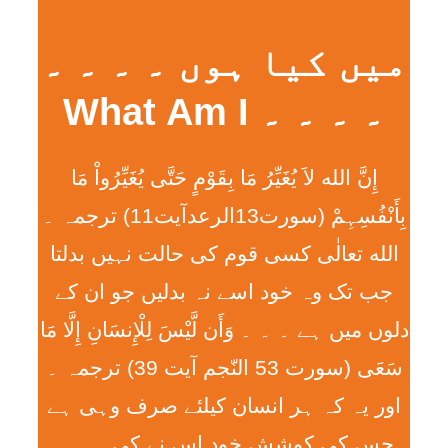
میں کیا ہوں ۔ ۔ ۔ ۔
۔ ۔ ۔ ۔ What Am I
إِنَّ الله لاَ يُغَيِّرُ مَا بِقَوْمٍ حَتَّی يُغَيِّرُواْ مَا
بِأَنْفُسِہِمْ (سورت13الرعدآیت11) ترجمہ ۔
الله تعالٰی کسی قوم کی حالت نہیں بدلتا
جب تک وہ خود اسے نہ بدلیں جو ان کے
دلوں میں ہے ۔ ۔ ۔ وَأَن لَّيْسَ لِلْإِنسَانِ إِلَّا مَا
سَعَی (سورت 53 النّجم آیت 39) ترجمہ ۔
اور یہ کہ ہر انسان کیلئے صرف وہی ہے
جس کی کوشش خود اس نے کی ۔ ۔ ۔