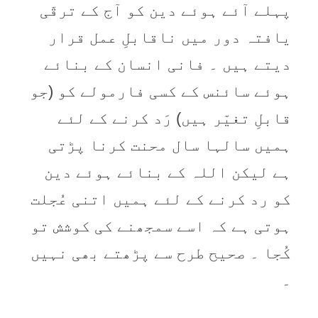
پہلے آئے ہوئے دین کو آج کے ترقّی
یافتہ دور میں ناقابلِ عمل قرار
دیتے ہیں ۔ فانی انسان کے بنائے
ہوئے سائنس کے کسی فارمولے کو (جو
قابلِ تغیّر ہیں) رَد کرنے کے لئے
ہمیں سالہا سال محنت کرنا پڑتی
ہے لیکن اللہ کے بنائے ہوئے دین
کو رد کرنے کے لئے ہمیں اتنی عُجلت
ہوتی ہے کہ اسے سمجھنے کی کوشش تو
کُجا ۔ صحیح طرح سے پڑھتے بھی نہیں
۔