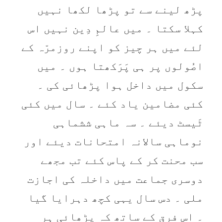
پڑھ لینے سے تو پڑھا لکھا نہیں
کہلا سکتا ۔ میں عالمِ دِین نہیں اس
لئے میں ہر چیز کو اپنے روزمرّہ کے
اصُولوں پر ہی پَرَکھتا ہوں ۔ میں
سکول میں داخل ہوا پڑھائی کی ۔
کئی مضامین یاد کئے ۔ سال میں کئی
ٹَیسٹ دیئے ۔ سہ ماہی ششماہی
نوماہی سالانہ امتحانات دیئے اور
سب محنت کر کے پاس کئے تب مجھے
دوسری جماعت میں داخلہ کی اجازت
ملی ۔ دس سال یہی کچھ دہرایا گیا
۔ اس فرق کے ساتھ کہ پڑھائی ہر