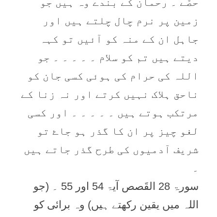
حصّے ۔ رحمان کے بندے وہ ہیں جو
زمین پر نرم چال چلتے ہیں اور
جاہل ان کے منہ کو آئیں تو کہہ
دیتے ہیں تم کو سلام ۔ ۔ ۔ ۔ ۔ جو
اللہ کی حرام کی ہوئی کسی جان کو
ناحق ہلاک نہیں کرتے اور نہ زنا کے
مرتکب ہوتے ہیں ۔ ۔ ۔ ۔ ۔ اور کسی
لغو چیز پر ان کا گذر ہو جاۓ تو
شریف آدمیوں کی طرح گذر جاتے ہيں
۔
سورۃ 28 القَصص آیۃ 54 اور 55 ۔ (جو
اللہ میں یقین رکھتے ہیں) وہ برائی کو