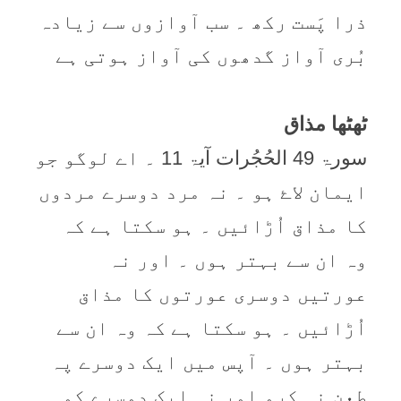
ذرا پَست رکھ ۔ سب آوازوں سے زیادہ
بُری آواز گدھوں کی آواز ہوتی ہے
ٹھٹھا مذاق
سورۃ 49 الحُجُرات آیۃ 11 ۔ اے لوگو جو
ایمان لاۓ ہو ۔ نہ مرد دوسرے مردوں
کا مذاق اُڑائیں ۔ ہو سکتا ہے کہ
وہ ان سے بہتر ہوں ۔ اور نہ
عورتیں دوسری عورتوں کا مذاق
اُڑائیں ۔ ہو سکتا ہے کہ وہ ان سے
بہتر ہوں ۔ آپس میں ایک دوسرے پہ
طعن نہ کرو اور نہ ایک دوسرے کو