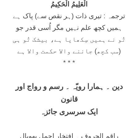
الْعَلِيمُ الْحَكِيمُ
ترجمہ : تیری ذات (ہر نقص سے) پاک ہے
ہمیں کچھ علم نہیں مگر اُسی قدر جو
تُو نے ہمیں سِکھایا ہے، بیشک تُو ہی
(سب کچھ) جاننے والا حکمت والا ہے
* * *
دین ۔ ہمارا رویّہ ۔ رسم و رواج اور
قانون
ایک سرسری جائزہ
راقم الحروف ۔ افتخار اجمل بھوپال