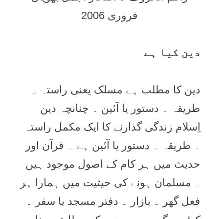
فروری 2006
دین کیا ہے
دین کا مطلب ہے مسلک یعنی راستہ ۔
طریقہ ۔ دستور یا آئین ۔ چنانچہ دین
اِسلام زندگی گذارنے کا ایک مکمل راستہ
۔ طریقہ ۔ دستور یا آئین ہے ۔ قرآن اور
حدیث میں ہر کام کے اصول موجود ہیں
۔ مسلمان ہونے کی حیثیت میں ہمارا ہر
فعل گھر ۔ بازار ۔ دفتر مسجد یا سفر ۔