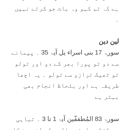
ہے کہ تم کہو وہ بات جو کرتے نہیں
۔
لین دین
سورۃ 17 بنی اسراء یل آیۃ 35 ۔ پیمانے
سے دو تو پورا بھر کے دو اور تولو
تو ٹھیک ترازو سے تولو ۔ یہ اچھا
طریقہ ہے اور بلحاظ انجام بھی
بہتر ہے
سورۃ 83 المُطففّین آیۃ 1 تا 3 ۔ تباہی
ہے ڈنڈی مارنے والوں کے لئے جن کا