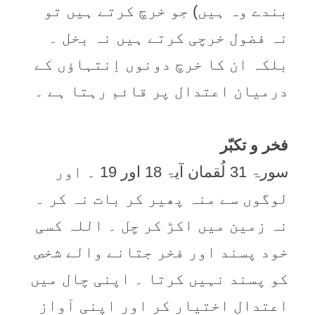
بندے وہ ہیں) جو خرچ کرتے ہیں تو
نہ فضول خرچی کرتے ہیں نہ بخل ۔
بلکہ ان کا خرچ دونوں اِنتہاؤں کے
درمیان اعتدال پر قائم رہتا ہے ۔
فخر و تکبّر
سورۃ 31 لُقمان آیۃ 18 اور 19 ۔ اور
لوگوں سے منہ پھیر کر بات نہ کر ۔
نہ زمین میں اکڑ کر چل ۔ اللہ کسی
خود پسند اور فخر جتانے والے شخص
کو پسند نہیں کرتا ۔ اپنی چال میں
اعتدال اختیار کر اور اپنی آواز