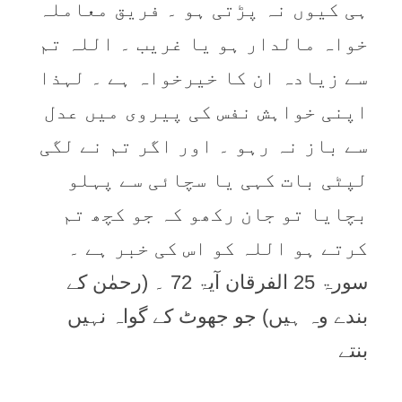
ہی کیوں نہ پڑتی ہو ۔ فریق معاملہ
خواہ مالدار ہو یا غریب ۔ اللہ تم
سے زیادہ ان کا خیرخواہ ہے ۔ لہذا
اپنی خواہش نفس کی پیروی میں عدل
سے باز نہ رہو ۔ اور اگر تم نے لگی
لپٹی بات کہی یا سچائی سے پہلو
بچایا تو جان رکھو کہ جو کچھ تم
کرتے ہو اللہ کو اس کی خبر ہے ۔
سورۃ 25 الفرقان آیۃ 72 ۔ (رحمٰن کے
بندے وہ ہیں) جو جھوٹ کے گواہ نہیں
بنتے