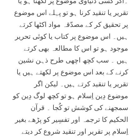
۔اگر کسی دُنیاوی موضوع پر لکھنا ہو یا
تقریر یا تنقید کرنا ہو تو پہلے اس موضوع
پر تحقیق کر کے مصدّقہ مواد اکٹھا کرتے
ہیں۔ اس موضوع پر کتاب یا کوئی تحریر
موجود ہو تو اس کا مطالعہ بھی کرتے
ہیں ۔ سب کچھ اچھی طرح ذہن نشین
کرنے کے بعد اس موضوع پر لکھتے ہیں یا
تقریر یا تنقید کرتے ہیں۔ لیکن اگر
موضوع دِین اِسلام ہو تو کچھ لوگ دِین کو
سمجھنے کی کوشش تو کُجا ۔ قرآن
الحکیم کا ترجمہ اور تفسِیر کو پڑھے بغیر
اِسلام پر تقریر اور تنقید شروع کر دیتے