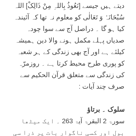
دیتے ہیں جیسے [نَعُوذُ بِاللہِ مِنْ ذَالِکْ] اللہ
سُبْحَانَہُ وَ تَعَالٰی کو معلوم نہ تھا کہ آئیندہ
کیا ہو گا ۔ دراصل آج سے سوا چودہ
صدیاں پہلے مکمل ہونے والا دین ہمیشہ
کیلئے ہے اور آج بھی زندگی کے ہر شعبہ
کو پوری طرح محیط کرتا ہے ۔ روزمرّہ
کی زندگی سے متعلق قرآن الحکیم سے
صرف چند آیات :
سلوک ۔ برتاؤ
سورۃ 2 البقرۃ آیۃ 263 ۔ ایک میٹھا
بول اور کسی ناگوار بات پر ذرا سی