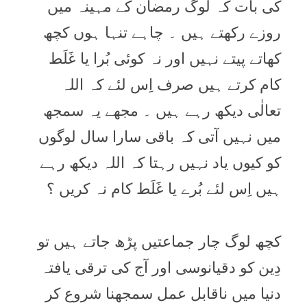
کی بات کہ لوگ رمضان کے مہینہ میں
روزے رکھتے ہیں ۔ چاہے تنہا ہوں کچھ
کھاتے پیتے نہیں اور نہ کوئی بُرا یا غَلَط
کام کرتے ہیں صرف اِس لئے کہ اللہ
تعالٰی دیکھ رہے ہیں ۔ مجھے یہ سمجھ
میں نہیں آتی کہ باقی سارا سال لوگوں
کو کیوں یاد نہیں رہتا کہ اللہ دیکھ رہے
ہیں اِس لئے بُرے یا غَلَط کام نہ کریں ؟
کچھ لوگ چار جماعتیں پڑھ جاتے ہیں تو
دِین کو دقیانوسی اور آج کی ترقی یافتہ
دنیا میں ناقابل عمل سمجھنا شروع کر