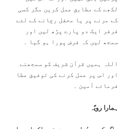
لکھے کے مطابق عمل کریں مگر کسی
کے مرنے پر یا محفل رچانے کے لئے
فرفر ایک دو پارے پڑھ لیں اور
سمجھ لیں کہ فرض پورا ہو گیا ۔
اللہ ہمیں قرآن شریف کو سمجھنے
اور اس پر عمل کرنے کی توفیق عطا
فرمائے آمین ۔
ہمارا رویّہ