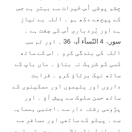
چشم پوشی اُس خَیرات سے بہتر ہے جس
کے پیچھے دکھ ہو ۔ اللہ بے نیاز
ہے اور بُردباری اُس کی صِفت ہے ۔
سورۃ 4 النّسآء آیۃ 36 ۔ اور تم سب
اللہ کی بندگی کرو ۔ اس کے ساتھ
کسی کو شریک نہ بناؤ ۔ ماں باپ کے
ساتھ نیک برتاؤ کرو ۔ قرابت
داروں اور یتیموں اور مسکینوں کے
ساتھ حسن سلوک سے پیش آؤ ۔ اور
پڑوسی رشتہ دار سے ۔اجنبی ہمسایہ
سے ۔ پہلو کے ساتھی اور مسافر سے
اور ان لونڈی غلاموں سے جو تمہارے