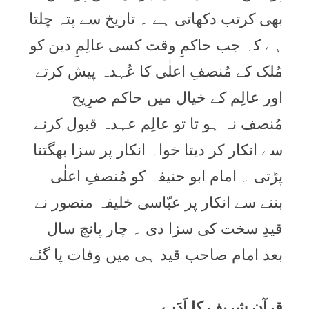
بھی کرتب دکھاتی ہے ۔ تاریخ سے پتہ چلتا
ہے کہ جب حاکمِ وقت کسی عالِمِ دین کو
مُلک کے مُنصفِ اعلٰی کا عُہدہ پیش کرتے
اور عالِم کے خیال میں حاکم صرِیح
مُنصف نہ ہو تا تو عالِم عہدہ قبول کرنے
سے انکار کر دیتا خواہ انکار پر سزا بھگتنا
پڑتی ۔ امام ابو حنیفہ کو مُنصفِ اعلٰی
بننے سے انکار پر عبّاسی خلیفہ منصور نے
قیدِ سخت کی سزا دی ۔ چار پانچ سال
بعد امام صاحب قید ہی میں وفات پا گئے
قرآن شریف کا اَدَب