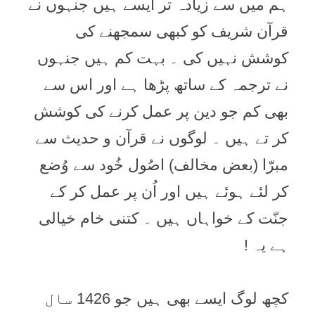
ہم میں سے زیادہ تر ایسے ہیں جنہوں نے
قرآن شریف کو کبھی سمجھنے کی
کوشش نہیں کی ۔ بہت کم ہیں جنہوں
نے ترجمہ کے ساتھ پڑھا ہے اور اس سے
بھی کم جو دین پر عمل کرنے کی کوشش
کر تے ہیں ۔ لوگوں نے قرآن و حدیث سے
مبرّا (بعض مخالف) اصُول خُود سے وُضع
کر لئے ہوئے ہیں اور اُن پر عمل کر کے
جنّت کے خواہاں ہیں ۔ کتنی خام خیالی
ہے یہ !
کچھ لوگ ایسے بھی ہیں جو 1426 سال