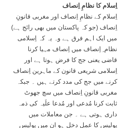
اِسلام کا نظامِ اِنصاف
اِسلام کے نظامِ اِنصاف اور مغربی قانونِ
اِنصاف (جو کہ پاکستان میں بھی رائج ہے)
میں ایک اہم فرق ہے وہ یہ کہ اِسلامی
نظام ِ اِنصاف میں اِنصاف مہیا کرنا
قاضی یعنی جج کا فرض ہوتا ہے اور
اِسلامی شریعی قانون کے ماہرین اِنصاف
کرنے میں جج کی مدد کرتے ہیں ۔ جبکہ
مغربی قانونِ اِنصاف میں سچ جھوٹ
ثابت کرنا مُدعی اور مُدعا علَیہ کی ذمہ
داری ہوتی ہے ۔ جن معاملات میں
پولیس کا عمل دخل ہو ان میں پولیس