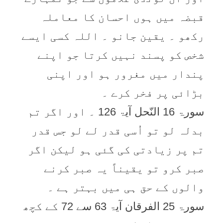
قبضہ میں ہوں احسان کا معاملہ
رکھو ۔ یقین جانو ۔ اللہ کسی ایسے
شخص کو پسند نہیں کرتا جو اپنے
پندار میں مغرور ہو اور اپنی
بڑائی پر فخر کرے ۔
سورۃ 16 النّحل آیۃ 126 ۔ اور اگر تم
بدلہ لو تو اُسی قدر لے لو جس قدر
تم پر زیادتی کی گئی ہو لیکن اگر
صبر کرو تو یقیناً یہ صبر کرنے
والوں کے حق ہی میں بہتر ہے ۔
سورۃ 25 الفرقان آیۃ 63 سے 72 کے کچھ