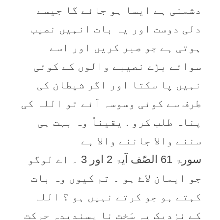
دشمنی ہے ایسا ہو جائے گا جیسے
دلی دوست اور یہ بات انہیں نصیب
ہوتی ہے جو صبر کریں اور اسے
سوائے بڑے نصیبے والوں کے کوئی
نہیں پا سکتا اور اگر شیطان کی
طرف سے کوئی وسوسہ آئے تو اللہ کی
پناہ طلب کرو . یقیناً وہ بہت ہی
سننے والا جاننے والا ہے
سورۃ 61 الصّف آیۃ 2 اور 3 ۔ اے لوگو
جو ایمان لاۓ ہو ۔ تم کیوں وہ بات
کہتے ہو جو کرتے نہیں ہو ؟ اللہ
کے نزدیک یہ سَخت نا پسندیدہ حرکت