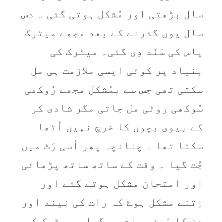
سال بڑھتی اور مُشکل ہوتی گئی ۔ دس
سال یوں گذرنے کے بعد مجھے میٹرک
پاس کی سَنَد دِی گئی۔ میٹرک کی
بنیاد پر کوئی ایسی ملازمت ہی مل
سکتی تھی جس سے بمُشکل مجھے رُوکھی
سُوکھی روٹی مل جاتی مگر شادی کر
کے بیوی بچوں کا خرچ نہیں اُٹھا
سکتا تھا ۔ چنانچہ پھر اُسی رَٹ میں
جُت گیا ۔ وقت کے ساتھ ساتھ پڑھائی
اور امتحان مشکل ہوتے گئے اور
اِتنے مشکل ہوۓ کہ رات کی نیند اور
دِن کا چَین حرام ہو گیا ۔ میٹرک کے