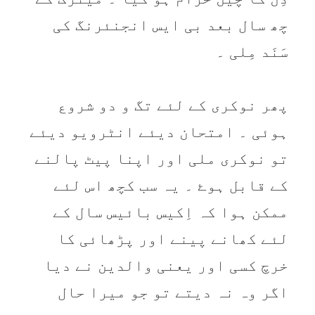
چھ سال بعد بی ایس انجنئرنگ کی
سَنَد مِلی ۔
پھر نوکری کے لئے تگ و دو شروع
ہوئی ۔ امتحان دیئے انٹرویو دیئے
تو نوکری ملی اور اپنا پیٹ پالنے
کے قابل ہوۓ ۔ یہ سب کچھ اس لئے
ممکن ہوا کہ اِکیس بائیس سال کے
لئے کھانے پینے اور پڑھائی کا
خرچ کسی اور یعنی والدین نے دیا
اگر وہ نہ دیتے تو جو میرا حال