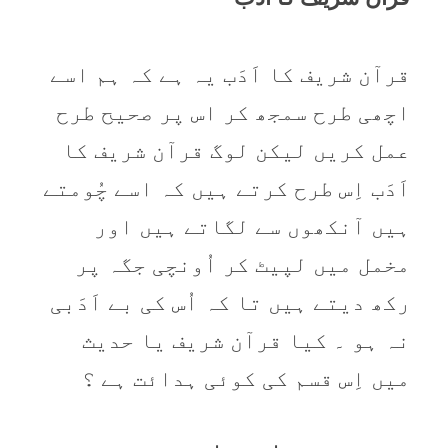
قرآن شریف کا اَدَب یہ ہے کہ ہم اسے
اچھی طرح سمجھ کر اس پر صحیح طرح
عمل کریں لیکن لوگ قرآن شریف کا
اَدَب اِس طرح کرتے ہیں کہ اسے چُومتے
ہیں آنکھوں سے لگاتے ہیں اور
مخمل میں لپیٹ کر اُونچی جگہ پر
رکھ دیتے ہیں تا کہ اُس کی بے اَدَبی
نہ ہو ۔ کیا قرآن شریف یا حدیث
میں اِس قسم کی کوئی ہدائت ہے ؟