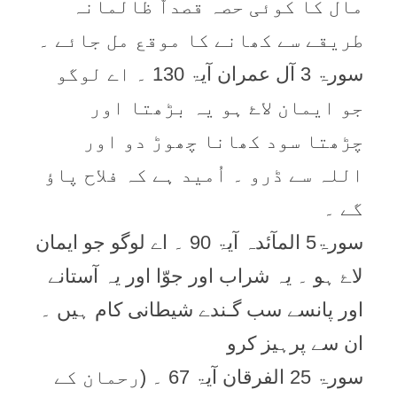
مال کا کوئی حصہ قصداّ ظالمانہ
طریقے سے کھانے کا موقع مل جائے ۔
سورۃ 3 آل عمران آیۃ 130 ۔ اے لوگو
جو ایمان لاۓ ہو یہ بڑھتا اور
چڑھتا سود کھانا چھوڑ دو اور
اللہ سے ڈرو ۔ اُمید ہے کہ فلاح پاؤ
گے ۔
سورۃ5 المآئدہ آیۃ 90 ۔ اے لوگو جو ایمان
لاۓ ہو ۔ یہ شراب اور جوّا اور یہ آستانے
اور پانسے سب گـندے شیطانی کام ہیں ۔
ان سے پرہیز کرو
سورۃ 25 الفرقان آیۃ 67 ۔ (رحمان کے