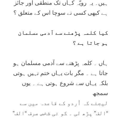
ہیں۔ یہ رویّہ کہاں تک منطقی اور جائز
ہے کبھی کسی نے سوچا اس کے متعلق ؟
کیا کلمہ پڑھنے سے آدمی مسلمان
ہو جاتا ہے ؟
ہاں ۔ کلمہ پڑھنے سے آدمی مسلمان ہو
جاتا ہے ۔ مگر بات یہاں ختم نہیں ہوتی
بلکہ یہاں سے شروع ہوتی ہے ۔ یوں
سمجھ
لیجئے کہ اُردو کے قاعدہ میں سے
“الف” پڑھ لی ۔ کو ئی شخص صرف “الف”