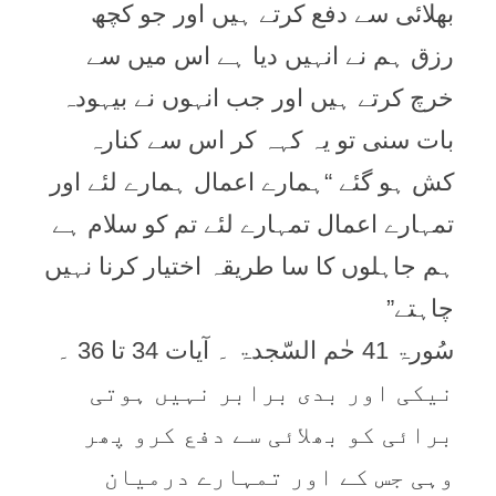
بھلائی سے دفع کرتے ہیں اور جو کچھ
رزق ہم نے انہیں دیا ہے اس میں سے
خرچ کرتے ہیں اور جب انہوں نے بیہودہ
بات سنی تو یہ کہہ کر اس سے کنارہ
کش ہو گئے “ہمارے اعمال ہمارے لئے اور
تمہارے اعمال تمہارے لئے تم کو سلام ہے
ہم جاہلوں کا سا طریقہ اختیار کرنا نہیں
چاہتے”
سُورۃ 41 حٰم السّجدۃ ۔ آیات 34 تا 36 ۔
نیکی اور بدی برابر نہیں ہوتی
برائی کو بھلائی سے دفع کرو پھر
وہی جس کے اور تمہارے درمیان