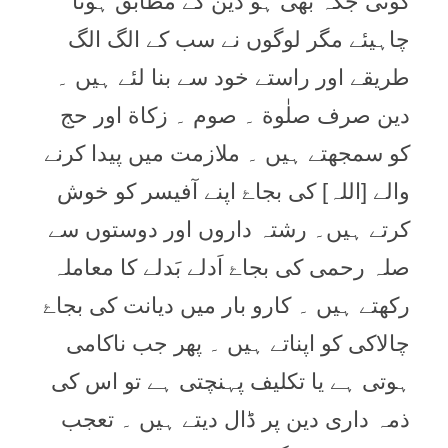
کوئی جگہ بھی ہو دین کے مطابق ہونا
چاہیئے مگر لوگوں نے سب کے الگ الگ
طریقے اور راستے خود سے بنا لئے ہیں ۔
دین صرف صلٰوة ۔ صوم ۔ زکاة اور حج
کو سمجھتے ہیں ۔ ملازمت میں پیدا کرنے
والے [اللہ] کی بجاۓ اپنے آفیسر کو خوش
کرتے ہیں۔ رشتہ داروں اور دوستوں سے
صلہ رحمی کی بجاۓ اَدلے بَدلے کا معاملہ
رکھتے ہيں ۔ کارو بار میں دیانت کی بجاۓ
چالاکی کو اپناتے ہیں ۔ پھر جب ناکامی
ہوتی ہے یا تکلیف پہنچتی ہے تو اس کی
ذمہ داری دین پر ڈال دیتے ہیں ۔ تعجب