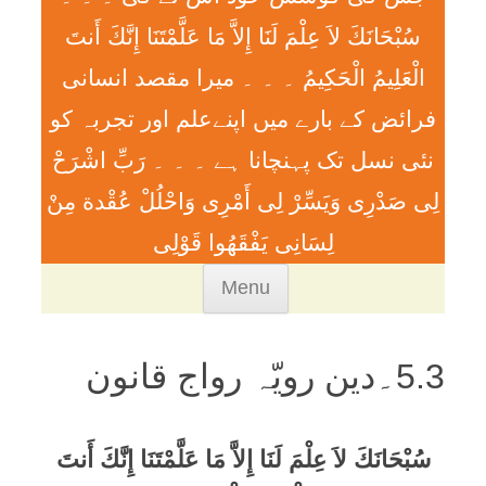
سُبْحَانَكَ لاَ عِلْمَ لَنَا إِلاَّ مَا عَلَّمْتَنَا إِنَّكَ أَنتَ
الْعَلِيمُ الْحَكِيمُ ۔ ۔ ۔ ميرا مقصد انسانی
فرائض کے بارے میں اپنےعلم اور تجربہ کو
نئی نسل تک پہنچانا ہے ۔ ۔ ۔ رَبِّ اشْرَحْ
لِی صَدْرِی وَيَسِّرْ لِی أَمْرِی وَاحْلُلْ عُقْدة مِنْ
لِسَانِی يَفْقَھُوا قَوْلِی
Skip
Menu
to
content
5.3۔دین رویّہ رواج قانون
سُبْحَانَكَ لاَ عِلْمَ لَنَا إِلاَّ مَا عَلَّمْتَنَا إِنَّكَ أَنتَ