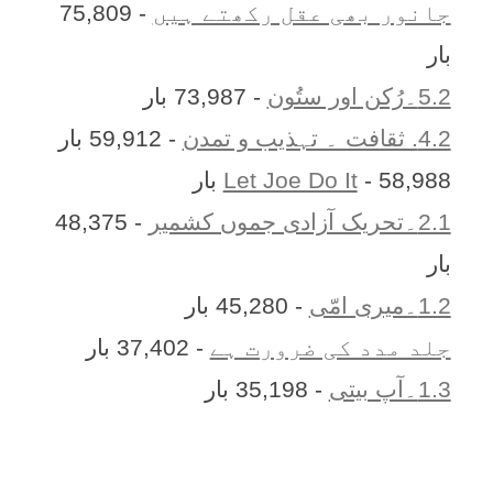
جانور بھی عقل رکھتے ہیں
- 75,809
بار
5.2۔رُکن اور ستُون
- 73,987 بار
4.2. ثقافت ۔ تہذیب و تمدن
- 59,912 بار
- 58,988 بار
Let Joe Do It
2.1۔تحریک آزادی جموں کشمیر
- 48,375
بار
1.2۔میری امّی
- 45,280 بار
جلد مدد کی ضرورت ہے
- 37,402 بار
1.3۔آپ بیتی
- 35,198 بار