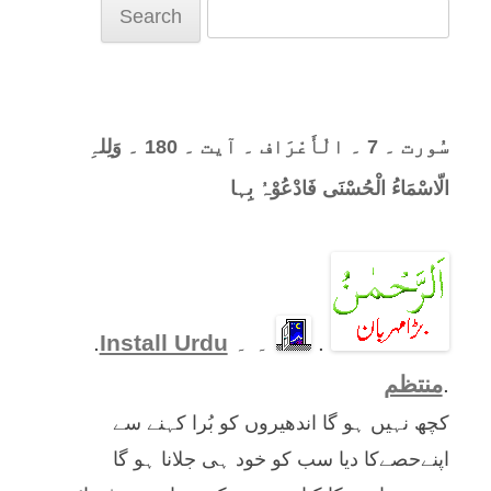
Search
for:
سُورت ۔ 7 ۔ الْأَعْرَاف ۔ آیت ۔ 180 ۔ وَلِلہِ
الّاسْمَاءُ الْحُسْنَی فَادْعُوْہُ بِہا
.
۔ ۔
Install Urdu
.
.
منتظم
کچھ نہیں ہو گا اندھیروں کو بُرا کہنے سے
اپنےحصےکا دیا سب کو خود ہی جلانا ہو گا