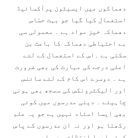
دھماکوں میں ایسیٹون پرآکسائیڈ
استعمال کیا گیا جو بہت حسّاس
دھماکہ خیز مواد ہے ۔ معمولی سی
بے احتیاطی دھماکہ کا باعث بن
سکتی ہے ۔اس کے استعمال کے لئے
اعلی درجے کی مہارت کی بھی ضرورت
ہے ۔ دوسرے اس کام کے لئے سائنس
اور الیکٹرونکس کی سمجھ بھی ہونی
چاہیئے ۔ دینی مدرسوں میں کوئی
بھی ایسا استاد نہیں ہے جو یہ علم
رکھتا ہو اور نہ ان مدرسوں کے پاس
کوئی ایسا انتظام ہے ۔ ایسی