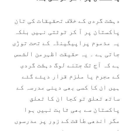
دہشت گردی کے خلاف تحقیقات کی تان
پاکستان پر آ کر ٹوٹتی نہیں بلکہ
یہ مذموم پراپیگینڈہ کے تحت توڑی
جاتی ہے ۔ یہ حقیقت اظہرمن الشمس
ہے کہ آج تک جتنے لوگ دہشت گردی
کے مجرم یا ملزم قرار دیئے گئے
ہیں ان کا کسی بھی دینی مدرسہ کے
ساتھ تعلق تو کجا ان کا تعلق
پاکستان سے بھی ثابت نہیں ہوا
مگر اندھی طاقت کے زور پر مدرسوں