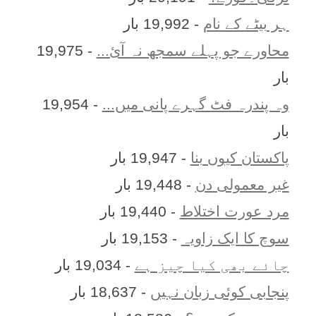
ہر بيٹے کے نام
- 19,992 بار
محاورے جو پہلے سمجھ نہ آئ...
- 19,975
بار
وہ پندرہ فٹ گہرے پانی میں...
- 19,954
بار
پاکستان کیوں بنا
- 19,947 بار
غیر معمولی دن
- 19,448 بار
مرد عورت اختلاط
- 19,440 بار
سوچ کا ایک زاویہ
- 19,153 بار
چائے بھی کیا چیز ہے
- 19,034 بار
پنجابی کوئی زبان نہیں
- 18,637 بار