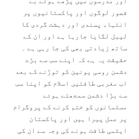
اور مدرسوں میں پڑھے ہوئے بے
قصور لوگوں اور پاکستانیوں پر
انتہاء پسندی اور دہشت گردی کا
لیبل لگایا جارہا ہے اور ان کے
ساتھ زیادتی بھی کی جا رہی ہے ۔
حقیقت یہ ہے کہ اپنے سب سے بڑے
دشمن روسی یونین کو توڑنے کے بعد
اب مغربی طاقتیں اسلام کو اپنا سب
سے بڑا دشمن سمجھتے ہوئے
مسلمانوں کو ختم کرنے کے پروگرام
پر عمل پیرا ہیں اور پاکستان
ایٹمی طاقت ہونے کی وجہ سے ان کی