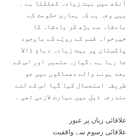
آنکھ میں بہت زیادہ کھٹکتا ہے ۔
یہی وجہ ہے کہ ہماری حکومت کے
بادشاہ سے بڑھ کر بادشاہ کا
خیرخواہ قسم کے رویّے کے باوجود
پاکستان پر بہت زیادہ دباؤ ڈالا
جا رہا ہے ۔گیارہ ستمبر اور اس کے
بعد ہونے والے دھماکوں میں جو
طریقہ استعمال کیا گیا اس کے لئے
مندرجہ ذیل میں مہارت لازمی تھی ۔
علاقائی زبان پر عبور
علاقائی رسوم سے واقفیت