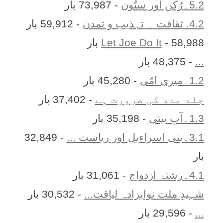
5.2۔رُکن اور ستُون
- 73,987 بار
4.2. ثقافت ۔ تہذیب و تمدن
- 59,912 بار
- 58,988 بار
Let Joe Do It
...
- 48,375 بار
1.2۔میری امّی
- 45,280 بار
جلد مدد کی ضرورت ہے
- 37,402 بار
1.3۔آپ بیتی
- 35,198 بار
3.1۔بنی اسراءیل اور ریاست ...
- 32,849
بار
4.1۔رشتۂ ازدواج
- 31,061 بار
شہیدِ ملت نوابزادہ لیاقت...
- 30,532 بار
...
- 29,596 بار