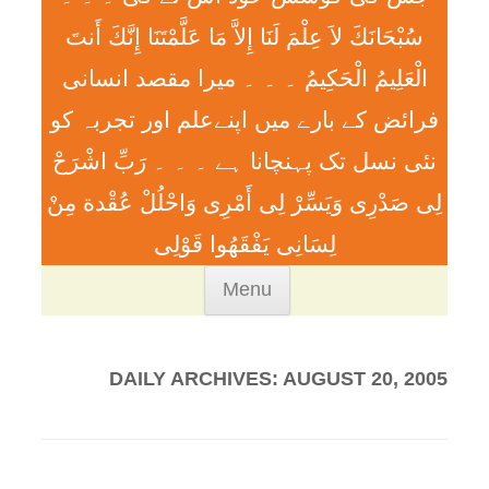
سُبْحَانَكَ لاَ عِلْمَ لَنَا إِلاَّ مَا عَلَّمْتَنَا إِنَّكَ أَنتَ
الْعَلِيمُ الْحَكِيمُ ۔ ۔ ۔ ميرا مقصد انسانی
فرائض کے بارے میں اپنےعلم اور تجربہ کو
نئی نسل تک پہنچانا ہے ۔ ۔ ۔ رَبِّ اشْرَحْ
لِی صَدْرِی وَيَسِّرْ لِی أَمْرِی وَاحْلُلْ عُقْدة مِنْ
لِسَانِی يَفْقَھُوا قَوْلِی
Skip
Menu
to
content
DAILY ARCHIVES:
AUGUST 20, 2005