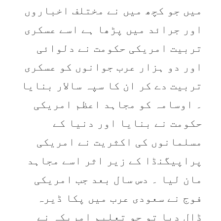
میں جو کچھ میں نے مختلف اخباروں
اور جرائد میں پڑھا ہے اسے عسکری
تربیت امریکی حکومت نے دلوائی
اور دو ہزار عرب جوانوں کو عسکری
تربیت دے کر ان کا سپہ سالار بنایا
۔ اوسامہ کو مجاہد اعظم امریکی
حکومت نے بنایا اور دنیا کے
مسلمانوں کی اکثریت نے امریکی
پراپیگنڈا کے زیر اثر اسے مجاہد
مان لیا ۔ دس سال بعد جب امریکی
فوج نے سعودی عرب میں پکا ڈیرہ
ڈال دیا تو جو تعلیم امریکہ نے