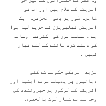
امریکہ کے غلام ہیں اور اب تو
ظاہرہ طور پر بھی الجزیرہ ایک
امریکن ٹیلیویژن نے خرید لیا ہوا
ہے ۔ مسلمانوں کی اکثریت اوسامہ
کو دہشت گرد ماننے کے لئے تیار
نہیں ۔
مزید امریکی حکومت کے کئی
دہائیوں پر پھیلے ہوئے ایشیا اور
افریقہ کے لوگوں پر جبروتشدد کی
وجہ سے بے شمار لوگ بالخصوص