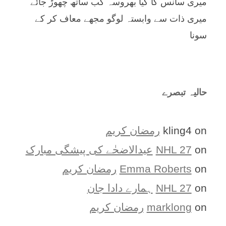
میری سانس کا کیا بھروسہ کب ساتھ چھوڑ جائے
میری ذات سے وابستہ لوگو مجھے معاف کر کے
سونا
حالیہ تبصرے
on
kling4
رمضان کریم
on
NHL 27
عیدالاضحٰے کی پیشگی مبارک
on
Emma Roberts
رمضان کریم
on
NHL 27
ہمارے دادا جان
on
marklong
رمضان کریم