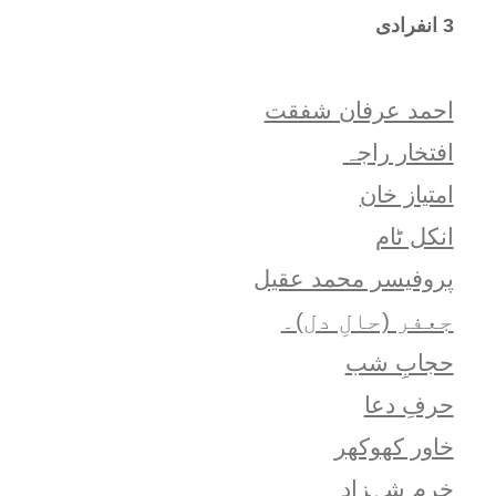
3 انفرادی
احمد عرفان شفقت
افتخار راجہ
امتياز خان
انکل ٹام
پروفیسر محمد عقیل
جعفر (حالِ دل)۔
حجابِ شب
حرفِ دعا
خاور کھوکھر
خرم شہزاد