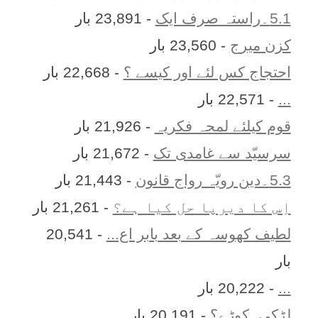
5.1۔راستہ صرف ایک
- 23,891 بار
کزن ميرج
- 23,560 بار
احتجاج کس لئے اور کیسے ؟
- 22,668 بار
...
- 22,571 بار
قوم کیلئے لمحہ فکریہ
- 21,926 بار
سرسیّد سے غامدی تک
- 21,672 بار
5.3۔دین رویّہ رواج قانون
- 21,443 بار
اِس کا ديرپا حل کيا ہے؟
- 21,261 بار
لطیف کھوسہ کے بعد بابر اع...
- 20,541
بار
...
- 20,222 بار
لڑکی۔کوڑے؟
- 20,191 بار