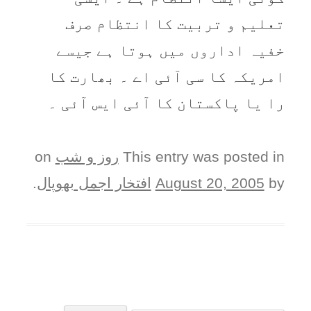
تعلیم و تربیت کا انتظام صرف
خفیہ اداروں میں ہوتا ہے جیسے
امریکہ کا سی آئی اے ۔ بھارت کا
را یا پاکستان کا آئی ایس آئی ۔
This entry was posted in
روز و شب
on
by
August 20, 2005
افتخار اجمل بھوپال
.