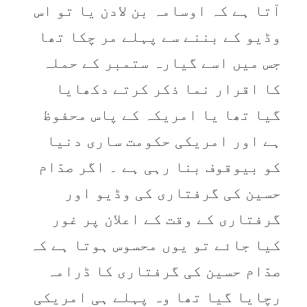
آتا ہے کہ اوسامہ بن لادن یا تو اس
وڈیو کے بننے سے پہلے مر چکا تھا
جس میں اسے گیارہ ستمبر کے حملہ
کا اقرار نما ذکر کرتے دکھایا
گیا تھا یا امریکہ کے پاس محفوظ
ہے اور امریکی حکومت ساری دنیا
کو بیوقوف بنا رہی ہے ۔ اگر صدّام
حسین کی گرفتاری کی وڈیو اور
گرفتاری کے وقت کے اعلان پر غور
کیا جائے تو یوں محسوس ہوتا ہے کہ
صدّام حسین کی گرفتاری کا ڈرامہ
رچایا گیا تھا وہ پہلے ہی امریکی