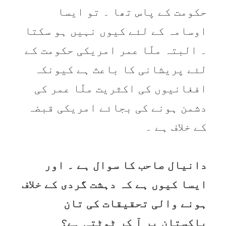
حکومت کے پاس تھا ۔ تو ایسا
اوسامہ کے لئے کیوں نہیں ہو سکتا
۔ البتہ ملّا عمر امریکی حکومت کے
لئے پریشانی کا باعث ہے کیونکہ
افغانیوں کی اکثریت ملّا عمر کی
دشمن ہونے کی بجائے امریکی قبضہ
کے خلاف ہے ۔
دانیال صاحب کا سوال ہے ۔ اور
ایسا کیوں ہے کہ دہشت گردی کے خلاف
ہونے والی تحقیقات کی تان
پاکستان پر آ کر ٹوٹتی ہے؟