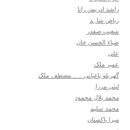
راشد ادریس رانا
ریاض شاہد
شعيب صفدر
ضیاء الحسن خان
علی
عمیر ملک
گھریلو باغبانی ۔ ۔ مصطفےٰ ملک
لبنٰی مرزا
محمد بلال محمود
محمد سلیم
میرا پاکستان