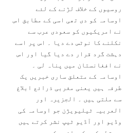
روسیوں کے خلاف لڑنے کے لئے
اوسامہ کو دی تھی اسی کے مطابق اس
نے امریکیوں کو سعودی عرب سے
نکلنے کا نوٹس دے دیا ۔ اس پر اسے
دہشت گرد قرار دے دیا گیا اور اس
نے افغانستان میں پناہ لی ۔
اوسامہ کے متعلق ساری خبریں یک
طرفہ ہیں یعنی مغربی ذرائع ابلاغ
سے ملتی ہیں ۔ الجزیرہ اور
العربیہ ٹیلیویژن جو اوسامہ کی
وڈیو اور آڈیو ٹیپ نشر کرتے ہیں
وہ قطر کے حکمرانوں کے ہیں جو