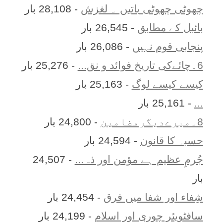
چھوٹی چھوٹی باتیں ۔ لغزش
- 28,108 بار
بائبل کے مطابق
- 26,545 بار
پنجابی قوم نہیں
- 26,086 بار
6۔چائےکی تاریخ فوائد و نق...
- 25,276 بار
کیسے کیسے لوگ
- 25,163 بار
...
- 25,161 بار
8۔میرےدیگرمضامین
- 24,800 بار
حسبہ کا قانون
- 24,594 بار
جُرمِ عظیم ہے مؤمن اور ذہ...
- 24,507
بار
شِفاء اور شفا میں فرق
- 24,454 بار
سافٹویئر چوری اور اسلام
- 24,199 بار