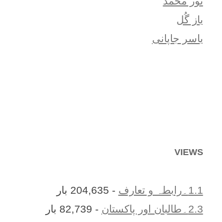
نور محمد
یاز گُل
یاسر جاپانی
VIEWS
1.1۔رابطہ و تعارف
- 204,635 بار
2.3۔طالبان اور پاکستان
- 82,739 بار