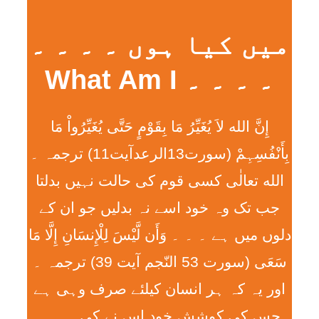
میں کیا ہوں ۔ ۔ ۔ ۔
۔ ۔ ۔ ۔ What Am I
إِنَّ الله لاَ يُغَيِّرُ مَا بِقَوْمٍ حَتَّی يُغَيِّرُواْ مَا
بِأَنْفُسِہِمْ (سورت13الرعدآیت11) ترجمہ ۔
الله تعالٰی کسی قوم کی حالت نہیں بدلتا
جب تک وہ خود اسے نہ بدلیں جو ان کے
دلوں میں ہے ۔ ۔ ۔ وَأَن لَّيْسَ لِلْإِنسَانِ إِلَّا مَا
سَعَی (سورت 53 النّجم آیت 39) ترجمہ ۔
اور یہ کہ ہر انسان کیلئے صرف وہی ہے
جس کی کوشش خود اس نے کی ۔ ۔ ۔